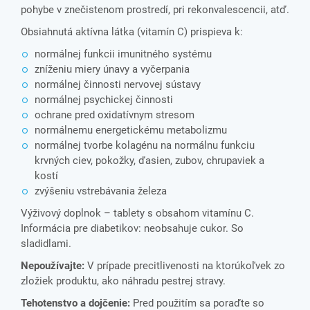
pohybe v znečistenom prostredí, pri rekonvalescencii, atď.
Obsiahnutá aktívna látka (vitamín C) prispieva k:
normálnej funkcii imunitného systému
zníženiu miery únavy a vyčerpania
normálnej činnosti nervovej sústavy
normálnej psychickej činnosti
ochrane pred oxidatívnym stresom
normálnemu energetickému metabolizmu
normálnej tvorbe kolagénu na normálnu funkciu
krvných ciev, pokožky, ďasien, zubov, chrupaviek a
kostí
zvýšeniu vstrebávania železa
Výživový doplnok – tablety s obsahom vitamínu C.
Informácia pre diabetikov: neobsahuje cukor. So
sladidlami.
Nepoužívajte:
V prípade precitlivenosti na ktorúkoľvek zo
zložiek produktu, ako náhradu pestrej stravy.
Tehotenstvo a dojčenie:
Pred použitím sa poraďte so