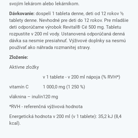
svojím lekárom alebo lekárnikom.
Dávkovanie:
dospelí 1 tableta denne, deti od 12 rokov ½
tablety denne. Nevhodné pre deti do 12 rokov. Pre mladšie
deti odporúčame výrobok Revital® Cé 500 mg. Tabletu
rozpustite v 200 ml vody. Ustanovená odporúčaná denná
dávka sa nesmie presiahnuť. Výživové doplnky sa nesmú
používať ako náhrada rozmanitej stravy.
Zloženie:
Aktívne zložky
v 1 tablete - v 200 ml nápoja (% RVH*)
vitamín C
1 000,0 mg (1 250 %)
vláknina – inulín
120 mg
*RVH - referenčná výživová hodnota
Energetická hodnota v 200 ml (v 1 tablete): 35,2 kJ (8,4
kcal).