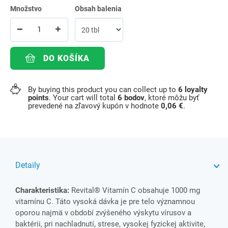
Množstvo
Obsah balenia
DO KOŠÍKA
By buying this product you can collect up to
6
loyalty
points
. Your cart will total
6
bodov
, ktoré môžu byť
prevedené na zľavový kupón v hodnote
0,06 €
.
Detaily
Charakteristika:
Revital® Vitamín C obsahuje 1000 mg
vitamínu C. Táto vysoká dávka je pre telo významnou
oporou najmä v období zvýšeného výskytu vírusov a
baktérii, pri nachladnutí, strese, vysokej fyzickej aktivite,