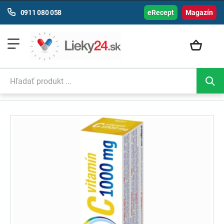
0911 080 058
eRecept
Magazín