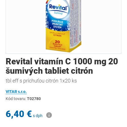
Revital vitamín C 1000 mg 20
šumivých tabliet citrón
tbl eff s príchuťou citrón 1x20 ks
VITAR s.r.o.
Kód tovaru:
T02780
6,40 €
s dph