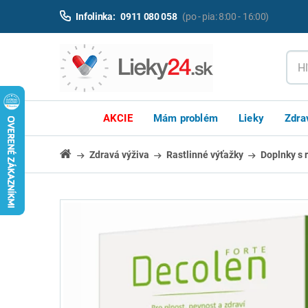
Infolinka:
0911 080 058
(po - pia: 8:00 - 16:00)
AKCIE
Mám problém
Lieky
Zdra
Zdravá výživa
Rastlinné výťažky
Doplnky s 