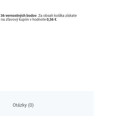
ž
36
vernostných bodov
. Za obsah košíka získate
é na zľavový kupón v hodnote
0,36 €
.
Otázky (0)