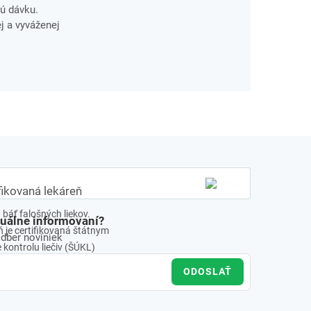
ú dávku.
j a vyváženej
fikovaná lekáreň
báť falošných liekov.
tuálne informovaní?
 je certifikovaná štátnym
odber noviniek
kontrolu liečiv (ŠÚKL)
ODOSLAŤ