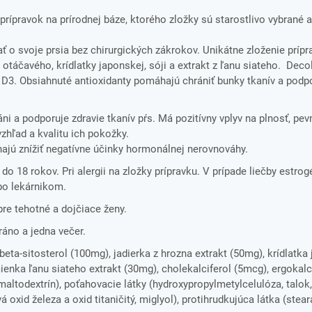
prípravok na prírodnej báze, ktorého zložky sú starostlivo vybrané 
 o svoje prsia bez chirurgických zákrokov. Unikátne zloženie prípr
 otáčavého, krídlatky japonskej, sóji a extrakt z ľanu siateho. Deco
a D3. Obsiahnuté antioxidanty pomáhajú chrániť bunky tkanív a pod
áni a podporuje zdravie tkanív pŕs. Má pozitívny vplyv na plnosť, pe
vzhľad a kvalitu ich pokožky.
jú znížiť negatívne účinky hormonálnej nerovnováhy.
 do 18 rokov. Pri alergii na zložky prípravku. V prípade liečby estro
bo lekárnikom.
pre tehotné a dojčiace ženy.
ráno a jedna večer.
eta-sitosterol (100mg), jadierka z hrozna extrakt (50mg), krídlatka
ienka ľanu siateho extrakt (30mg), cholekalciferol (5mcg), ergokalc
(maltodextrín), poťahovacie látky (hydroxypropylmetylcelulóza, talok
vá oxid železa a oxid titaničitý, miglyol), protihrudkujúca látka (stea