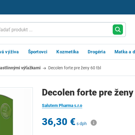
vá výživa
Športovci
Kozmetika
Drogéria
Matka a d
rastlinnými výťažkami
Decolen forte pre ženy 60 tbl
Decolen forte pre ženy 
Salutem Pharma s.r.o
36,30 €
s dph