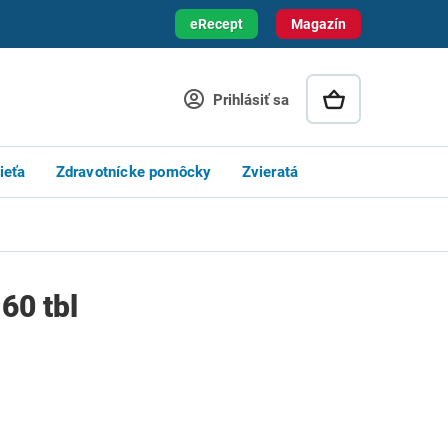
eRecept
Magazín
Prihlásiť sa
ieťa
Zdravotnícke pomôcky
Zvieratá
60 tbl