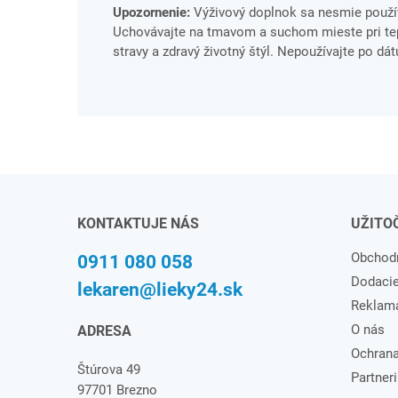
Upozornenie:
Výživový doplnok sa nesmie použív
Uchovávajte na tmavom a suchom mieste pri tepl
stravy a zdravý životný štýl. Nepoužívajte po dá
KONTAKTUJE NÁS
UŽITO
Obchod
0911 080 058
Dodaci
lekaren@lieky24.sk
Reklam
O nás
ADRESA
Ochrana
Štúrova 49
Partneri
97701 Brezno