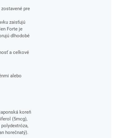
a zostavené pre
avku zaisťujú
len Forte je
porujú dlhodobé
vnosť a celkové
génmi alebo
 japonská koreň
iferol (5mcg),
, polydextróza,
ran horečnatý).