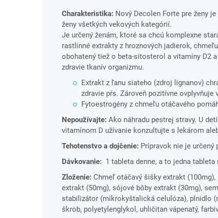
Charakteristika:
Nový Decolen Forte pre ženy je 
ženy všetkých vekových kategórií.
Je určený ženám, ktoré sa chcú komplexne starať
rastlinné extrakty z hroznových jadierok, chmeľu
obohatený tiež o beta-sitosterol a vitamíny D2 
zdravie tkanív organizmu.
Extrakt z ľanu siateho (zdroj lignanov) chr
zdravie pŕs. Zároveň pozitívne ovplyvňuje 
Fytoestrogény z chmeľu otáčavého pomáha
Nepoužívajte:
Ako náhradu pestrej stravy. U detí
vitamínom D užívanie konzultujte s lekárom ale
Tehotenstvo a dojčenie:
Prípravok nie je určený 
Dávkovanie:
1 tableta denne, a to jedna tableta 
Zloženie:
Chmeľ otáčavý šišky extrakt (100mg), b
extrakt (50mg), sójové bôby extrakt (30mg), sem
stabilizátor (mikrokyštalická celulóza), plnidlo 
škrob, polyetylenglykol, uhličitan vápenatý, farbi