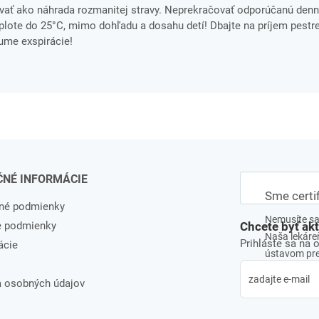
ať ako náhrada rozmanitej stravy. Neprekračovať odporúčanú denn
ote do 25°C, mimo dohľadu a dosahu detí! Dbajte na príjem pestre
tume exspirácie!
ČNÉ INFORMÁCIE
Sme certi
né podmienky
Nemusíte sa 
e podmienky
Chcete byť ak
Naša lekáreň
Prihláste sa na 
ácie
ústavom pre 
 osobných údajov