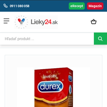
0911 080 058
eRecept
Magazín