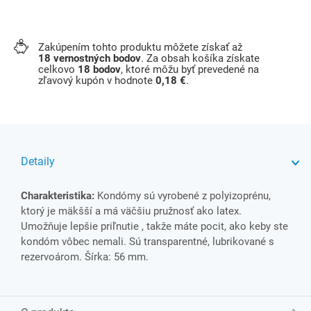
Zakúpením tohto produktu môžete získať až
18
vernostných bodov
. Za obsah košíka získate
celkovo
18
bodov
, ktoré môžu byť prevedené na
zľavový kupón v hodnote
0,18 €
.
Detaily
Charakteristika:
Kondómy sú vyrobené z polyizoprénu,
ktorý je mäkšší a má väčšiu pružnosť ako latex.
Umožňuje lepšie priľnutie , takže máte pocit, ako keby ste
kondóm vôbec nemali. Sú transparentné, lubrikované s
rezervoárom. Šírka: 56 mm.