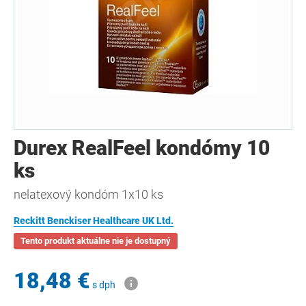
Durex RealFeel kondómy 10
ks
nelatexový kondóm 1x10 ks
Reckitt Benckiser Healthcare UK Ltd.
Tento produkt aktuálne nie je dostupný
18,48 €
s dph