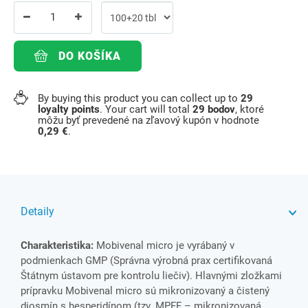
DO KOŠÍKA
By buying this product you can collect up to
29
loyalty points
. Your cart will total
29
bodov
, ktoré
môžu byť prevedené na zľavový kupón v hodnote
0,29 €
.
Detaily
Charakteristika:
Mobivenal micro je vyrábaný v
podmienkach GMP (Správna výrobná prax certifikovaná
Štátnym ústavom pre kontrolu liečiv). Hlavnými zložkami
prípravku Mobivenal micro sú mikronizovaný a čistený
diosmín s hesperidínom (tzv. MPFF – mikronizovaná