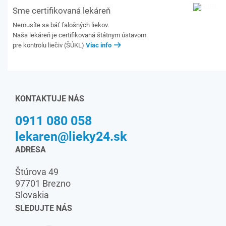
Sme certifikovaná lekáreň
Nemusíte sa báť falošných liekov.
Naša lekáreň je certifikovaná štátnym ústavom
pre kontrolu liečiv (ŠÚKL)
Viac info
KONTAKTUJE NÁS
0911 080 058
lekaren@lieky24.sk
ADRESA
Štúrova 49
97701 Brezno
Slovakia
SLEDUJTE NÁS