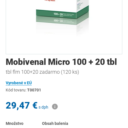
Mobivenal Micro 100 + 20 tbl
tbl flm 100+20 zadarmo (120 ks)
Vyrobené v EÚ
Kód tovaru:
T00701
29,47 €
s dph
Množstvo
Obsah balenia