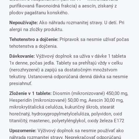
purifikovaná flavonoidná frakcia) a aescín, získaný z
plodov pagaštanu konského.
Nepoužívajte:
Ako náhradu rozmanitej stravy. U detí. Pri
alergii na zložky produktu.
Tehotenstvo a dojčenie:
Prípravok sa nesmie užívať počas
tehotenstva a dojčenia.
Dávkovanie:
Výživový doplnok sa užíva v dávke 1 tableta
1x denne, počas jedla. Tablety sa prehĺtajú vždy v celku
(nerozhryzené) a zapijú sa dostatočným množstvom
tekutiny. Ustanovená odporúčaná denná dávka sa nesmie
presiahnuť.
Zloženie v 1 tablete:
Diosmin (mikronizované) 450,00 mg,
Hesperidín (mikronizované) 50,00 mg, Aescin 30,00 mg,
mikrokryštalická celulóza, kukuričný škrob, stearát
horečnatý, hydroxypropylmetylcelulóza, polyvidon, oxid
titaničitý, mastenec, polyetylénglykol, oxidy železa E172
Upozornenie:
Výživový doplnok sa nesmie používať ako
náhrada rozmanitej stravy. Neprekračovať odporúčanú