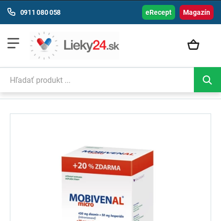
0911 080 058
eRecept
Magazín