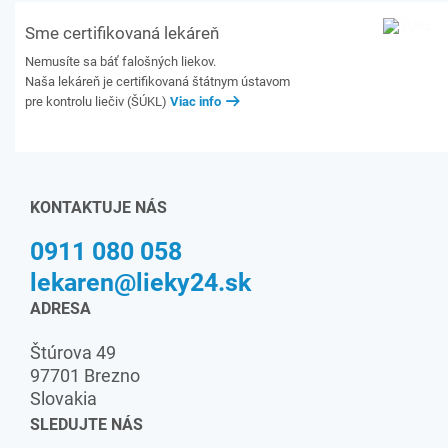
Sme certifikovaná lekáreň
Nemusíte sa báť falošných liekov.
Naša lekáreň je certifikovaná štátnym ústavom
pre kontrolu liečiv (ŠÚKL)
Viac info
KONTAKTUJE NÁS
0911 080 058
lekaren@lieky24.sk
ADRESA
Štúrova 49
97701 Brezno
Slovakia
SLEDUJTE NÁS