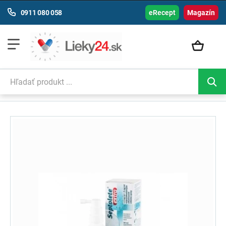
0911 080 058
eRecept
Magazín