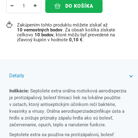
DO KOŠÍKA
Zakúpením tohto produktu môžete získať až
10
vernostných bodov
. Za obsah košíka získate
celkovo
10
bodov
, ktoré môžu byť prevedené na
zľavový kupón v hodnote
0,10 €
.
Detaily
Indikácie:
Septolete extra orálna roztoková aerodisperzia
je
protizápalový, bolesť tlmiaci liek na lokálne použitie
v ústach, ktorý antiseptickým účinkom
ničí baktérie,
kvasinky a vírusy
.
Orálna aerodisperzia
d
ezinfikuje ústa a
hrdlo a znižuje príznaky zápalu hrdla ako sú bolesť,
začervenanie, opuch, teplo a narušenie funkcie.
Septolete extra sa používa na protizápalovú, bolesť