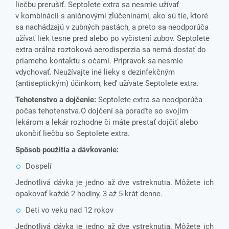
liečbu prerušiť. Septolete extra sa nesmie užívať
v kombinácii s aniónovými zlúčeninami, ako sú tie, ktoré
sa nachádzajú v zubných pastách, a preto sa neodporúča
užívať liek tesne pred alebo po vyčistení zubov. Septolete
extra orálna roztoková aerodisperzia sa nemá dostať do
priameho kontaktu s očami. Prípravok sa nesmie
vdychovať. Neužívajte iné lieky s dezinfekčným
(antiseptickým) účinkom, keď užívate Septolete extra.
Tehotenstvo a dojčenie:
Septolete extra sa neodporúča
počas tehotenstva.O dojčení sa poraďte so svojím
lekárom a lekár rozhodne či máte prestať dojčiť alebo
ukončiť liečbu so Septolete extra.
Spôsob použitia a dávkovanie:
Dospelí
Jednotlivá dávka je jedno až dve vstreknutia. Môžete ich
opakovať každé 2 hodiny, 3 až 5-krát denne.
Deti vo veku nad 12 rokov
Jednotlivá dávka je jedno až dve vstreknutia. Môžete ich