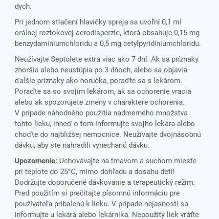
dych.
Pri jednom stlačení hlavičky spreja sa uvoľní 0,1 ml
orálnej roztokovej aerodisperzie, ktorá obsahuje 0,15 mg
benzydamíniumchloridu a 0,5 mg cetylpyridíniumchloridu.
Neužívajte Septolete extra viac ako 7 dní. Ak sa príznaky
zhoršia alebo neustúpia po 3 dňoch, alebo sa objavia
ďalšie príznaky ako horúčka, poraďte sa s lekárom.
Poraďte sa so svojím lekárom, ak sa ochorenie vracia
alebo ak spozorujete zmeny v charaktere ochorenia.
V prípade náhodného použitia nadmerného množstva
tohto lieku, ihneď o tom informujte svojho lekára alebo
choďte do najbližšej nemocnice. Neužívajte dvojnásobnú
dávku, aby ste nahradili vynechanú dávku.
Upozornenie:
Uchovávajte na tmavom a suchom mieste
pri teplote do 25°C, mimo dohľadu a dosahu detí!
Dodržujte doporučené dávkovanie a terapeutický režim.
Pred použitím si prečítajte písomnú informáciu pre
používateľa pribalenú k lieku. V prípade nejasností sa
informujte u lekára alebo lekárnika. Nepoužitý liek vráťte