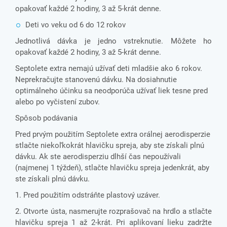
opakovať každé 2 hodiny, 3 až 5-krát denne.
Deti vo veku od 6 do 12 rokov
Jednotlivá dávka je jedno vstreknutie. Môžete ho
opakovať každé 2 hodiny, 3 až 5-krát denne.
Septolete extra nemajú užívať deti mladšie ako 6 rokov.
Neprekračujte stanovenú dávku. Na dosiahnutie
optimálneho účinku sa neodporúča užívať liek tesne pred
alebo po vyčistení zubov.
Spôsob podávania
Pred prvým použitím Septolete extra orálnej aerodisperzie
stlačte niekoľkokrát hlavičku spreja, aby ste získali plnú
dávku. Ak ste aerodisperziu dlhší čas nepoužívali
(najmenej 1 týždeň), stlačte hlavičku spreja jedenkrát, aby
ste získali plnú dávku.
1. Pred použitím odstráňte plastový uzáver.
2. Otvorte ústa, nasmerujte rozprašovač na hrdlo a stlačte
hlavičku spreja 1 až 2-krát. Pri aplikovaní lieku zadržte