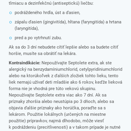
tlmiacu a dezinfekčnú (antiseptickú) liečbu:
podráždeného hrdla, úst a ďasien,
zápalu ďasien (gingivitída), hltana (faryngitída) a hrtana
(laryngitída),
pred a po vytrhnutí zubu
.
Ak sa do 3 dní nebudete cítiť lepšie alebo sa budete cítiť
horšie, musíte sa obrátiť na lekára.
Kontraindikácie:
Nepoužívajte Septolete extra, ak ste
alergický na benzydamíniumchlorid, cetylpyridíniumchlorid
alebo na ktorúkoľvek z ďalších zložiek tohto lieku, tento
liek nemajú užívať deti mladšie ako 6 rokov, keďže lieková
forma nie je vhodná pre túto vekovú skupinu.
Nepoužívajte Septolete extra viac ako 7 dní. Ak sa
príznaky zhoršia alebo neustúpia po 3 dňoch, alebo sa
objavia ďalšie príznaky ako horúčka, poraďte sa s
lekárom. Použitie lokálnych (určených na miestne
použitie) prípravkov, najmä dlhodobo, môže viesť
k podráždeniu (precitlivenosti) a v takom prípade je nutné