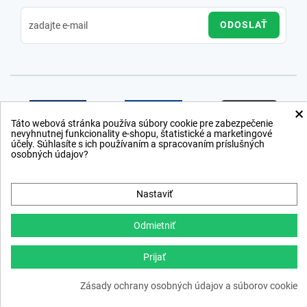
ODOSLAŤ
×
Táto webová stránka používa súbory cookie pre zabezpečenie
nevyhnutnej funkcionality e-shopu, štatistické a marketingové
účely. Súhlasíte s ich používaním a spracovaním príslušných
osobných údajov?
Nastaviť
Odmietniť
Prijať
Copyright © 2012 − 2026
Zásady ochrany osobných údajov a súborov cookie
webdesign
,
ppc
›
netsuccess.sk