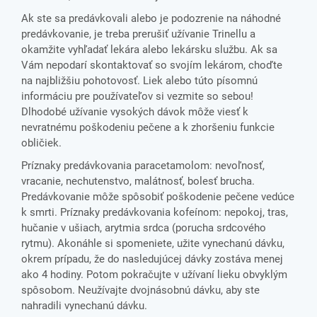
Ak ste sa predávkovali alebo je podozrenie na náhodné
predávkovanie, je treba prerušiť užívanie Trinellu a
okamžite vyhľadať lekára alebo lekársku službu. Ak sa
Vám nepodarí skontaktovať so svojím lekárom, choďte
na najbližšiu pohotovosť. Liek alebo túto písomnú
informáciu pre používateľov si vezmite so sebou!
Dlhodobé užívanie vysokých dávok môže viesť k
nevratnému poškodeniu pečene a k zhoršeniu funkcie
obličiek.
Príznaky predávkovania paracetamolom: nevoľnosť,
vracanie, nechutenstvo, malátnosť, bolesť brucha.
Predávkovanie môže spôsobiť poškodenie pečene vedúce
k smrti. Príznaky predávkovania kofeínom: nepokoj, tras,
hučanie v ušiach, arytmia srdca (porucha srdcového
rytmu). Akonáhle si spomeniete, užite vynechanú dávku,
okrem prípadu, že do nasledujúcej dávky zostáva menej
ako 4 hodiny. Potom pokračujte v užívaní lieku obvyklým
spôsobom. Neužívajte dvojnásobnú dávku, aby ste
nahradili vynechanú dávku.