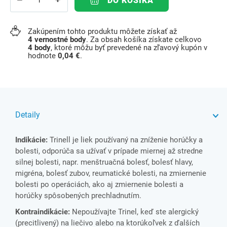
DO KOŠÍKA
Zakúpením tohto produktu môžete získať až
4
vernostné body
. Za obsah košíka získate celkovo
4
body
, ktoré môžu byť prevedené na zľavový kupón v
hodnote
0,04 €
.
Detaily
Indikácie:
Trinell je liek používaný na zníženie horúčky a
bolesti, odporúča sa užívať v prípade miernej až stredne
silnej bolesti, napr. menštruačná bolesť, bolesť hlavy,
migréna, bolesť zubov, reumatické bolesti, na zmiernenie
bolesti po operáciách, ako aj zmiernenie bolesti a
horúčky spôsobených prechladnutím.
Kontraindikácie:
Nepoužívajte Trinel, keď ste alergický
(precitlivený) na liečivo alebo na ktorúkoľvek z ďalších