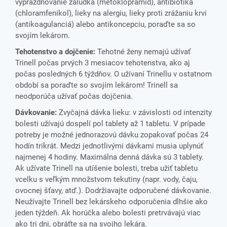
vyprázdňovanie žalúdka (metoklopramid), antibiotiká
(chloramfenikol), lieky na alergiu, lieky proti zrážaniu krvi
(antikoagulanciá) alebo antikoncepciu, poraďte sa so
svojím lekárom.
Tehotenstvo a dojčenie:
Tehotné ženy nemajú užívať
Trinell počas prvých 3 mesiacov tehotenstva, ako aj
počas posledných 6 týždňov. O užívaní Trinellu v ostatnom
období sa poraďte so svojím lekárom! Trinell sa
neodporúča užívať počas dojčenia.
Dávkovanie:
Zvyčajná dávka lieku: v závislosti od intenzity
bolesti užívajú dospelí pol tablety až 1 tabletu. V prípade
potreby je možné jednorazovú dávku zopakovať počas 24
hodín trikrát. Medzi jednotlivými dávkami musia uplynúť
najmenej 4 hodiny. Maximálna denná dávka sú 3 tablety.
Ak užívate Trinell na utíšenie bolesti, treba užiť tabletu
vcelku s veľkým množstvom tekutiny (napr. vody, čaju,
ovocnej šťavy, atď.). Dodržiavajte odporučené dávkovanie.
Neužívajte Trinell bez lekárskeho odporučenia dlhšie ako
jeden týždeň. Ak horúčka alebo bolesti pretrvávajú viac
ako tri dni, obráťte sa na svojho lekára.