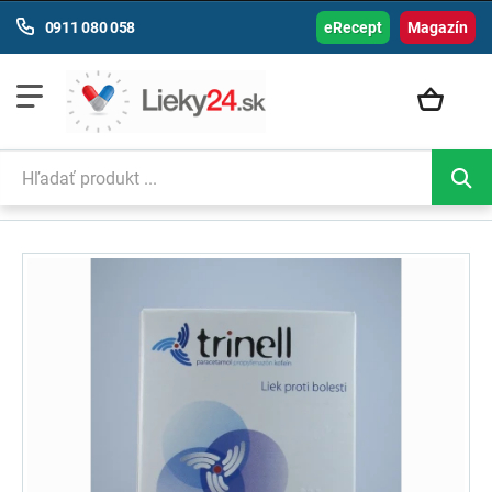
0911 080 058
eRecept
Magazín