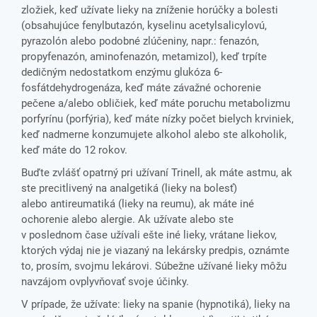
zložiek, keď užívate lieky na zníženie horúčky a bolesti
(obsahujúce fenylbutazón, kyselinu acetylsalicylovú,
pyrazolón alebo podobné zlúčeniny, napr.: fenazón,
propyfenazón, aminofenazón, metamizol), keď trpíte
dedičným nedostatkom enzýmu glukóza 6-
fosfátdehydrogenáza, keď máte závažné ochorenie
pečene a/alebo obličiek, keď máte poruchu metabolizmu
porfyrínu (porfýria), keď máte nízky počet bielych krviniek,
keď nadmerne konzumujete alkohol alebo ste alkoholik,
keď máte do 12 rokov.
Buďte zvlášť opatrný pri užívaní Trinell, ak máte astmu, ak
ste precitlivený na analgetiká (lieky na bolesť)
alebo antireumatiká (lieky na reumu), ak máte iné
ochorenie alebo alergie. Ak užívate alebo ste
v poslednom čase užívali ešte iné lieky, vrátane liekov,
ktorých výdaj nie je viazaný na lekársky predpis, oznámte
to, prosím, svojmu lekárovi. Súbežne užívané lieky môžu
navzájom ovplyvňovať svoje účinky.
V prípade, že užívate: lieky na spanie (hypnotiká), lieky na