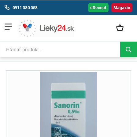
0911 080 058
eRecept
Magazín