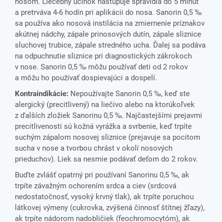
nosom. Liečebný účinok nastupuje spravidla do 5 minút
a pretrváva 4-6 hodín pri aplikácii do nosa. Sanorin 0,5 ‰
sa používa ako nosová instilácia na zmiernenie príznakov
akútnej nádchy, zápale prinosových dutín, zápale sliznice
sluchovej trubice, zápale stredného ucha. Ďalej sa podáva
na odpuchnutie sliznice pri diagnostických zákrokoch
v nose.
Sanorin 0,5 ‰ môžu používať deti od 2 rokov
a môžu ho používať dospievajúci a dospelí.
Kontraindikácie:
Nepoužívajte Sanorin 0,5 ‰
, keď ste
alergický (precitlivený) na liečivo alebo na ktorúkoľvek
z ďalších zložiek
Sanorinu 0,5 ‰. Najčastejšími prejavmi
precitlivenosti sú kožná vyrážka a svrbenie, keď trpíte
suchým zápalom nosovej sliznice (prejavuje sa pocitom
sucha v nose a tvorbou chrást v okolí nosových
prieduchov). Liek sa nesmie podávať deťom do 2 rokov.
Buďte zvlášť opatrný pri používaní
Sanorinu 0,5 ‰
, ak
trpíte závažným ochorením srdca a ciev (srdcová
nedostatočnosť, vysoký krvný tlak),
ak trpíte poruchou
látkovej výmeny (cukrovka, zvýšená činnosť štítnej žľazy),
ak trpíte nádorom nadobličiek (feochromocytóm), ak