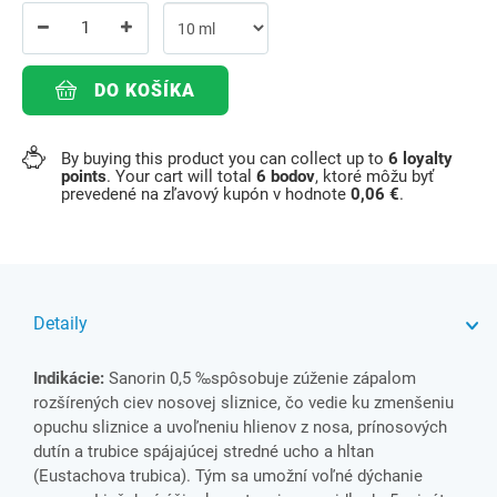
DO KOŠÍKA
By buying this product you can collect up to
6
loyalty
points
. Your cart will total
6
bodov
, ktoré môžu byť
prevedené na zľavový kupón v hodnote
0,06 €
.
Detaily
Indikácie:
Sanorin 0,5 ‰
spôsobuje zúženie zápalom
rozšírených ciev nosovej sliznice, čo vedie ku zmenšeniu
opuchu sliznice a uvoľneniu hlienov z nosa, prínosových
dutín a trubice spájajúcej stredné ucho a hltan
(Eustachova trubica).
Tým sa umožní voľné dýchanie