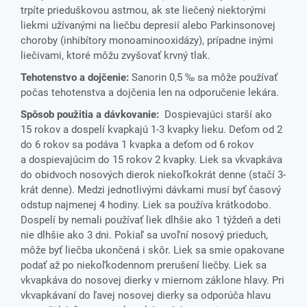
trpíte prieduškovou astmou,
ak ste liečený niektorými
liekmi užívanými na liečbu depresií alebo Parkinsonovej
choroby (inhibítory monoaminooxidázy), prípadne inými
liečivami, ktoré môžu zvyšovať krvný tlak.
Tehotenstvo a dojčenie:
Sanorin 0,5 ‰ sa môže používať
počas tehotenstva a dojčenia len na odporučenie lekára.
Spôsob použitia a dávkovanie:
Dospievajúci starší ako
15 rokov
a dospelí kvapkajú 1-3 kvapky lieku. Deťom od 2
do 6 rokov sa podáva 1 kvapka a deťom od 6 rokov
a dospievajúcim do 15 rokov 2 kvapky. Liek sa vkvapkáva
do obidvoch nosových dierok niekoľkokrát denne (stačí 3-
krát denne). Medzi jednotlivými dávkami musí byť časový
odstup najmenej 4 hodiny. Liek sa používa krátkodobo.
Dospelí by nemali používať liek dlhšie ako 1 týždeň a deti
nie dlhšie ako 3 dni. Pokiaľ sa uvoľní nosový prieduch,
môže byť liečba ukončená i skôr. Liek sa smie opakovane
podať až po niekoľkodennom prerušení liečby.
Liek sa
vkvapkáva do nosovej dierky v miernom záklone hlavy. Pri
vkvapkávaní do ľavej nosovej dierky sa odporúča hlavu