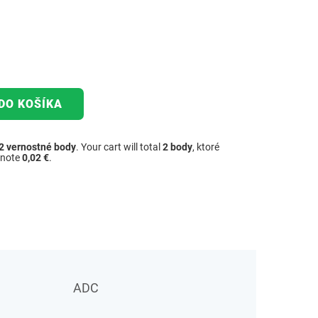
DO KOŠÍKA
2
vernostné body
. Your cart will total
2
body
, ktoré
dnote
0,02 €
.
ADC