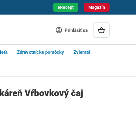
eRecept
Magazín
Prihlásiť sa
ieťa
Zdravotnícke pomôcky
Zvieratá
káreň Vŕbovkový čaj