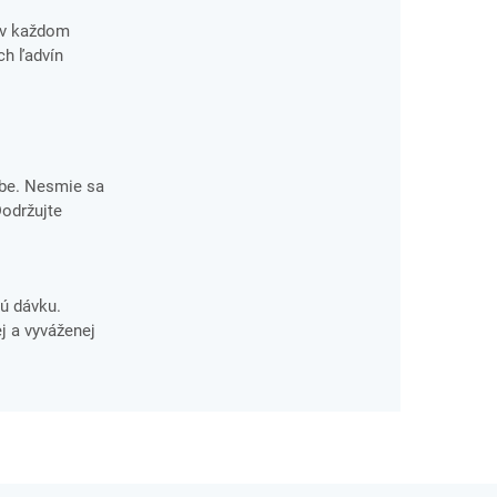
 v každom
ch ľadvín
obe. Nesmie sa
Dodržujte
ú dávku.
j a vyváženej