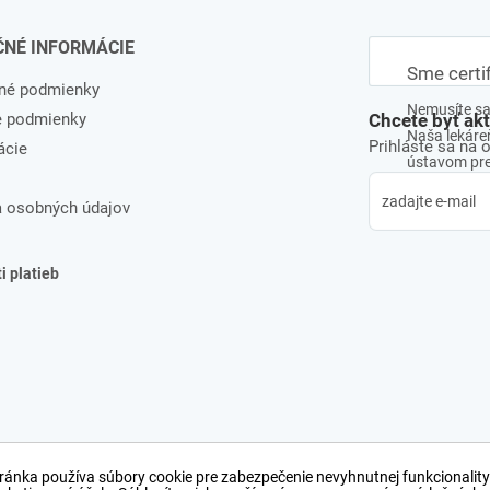
ČNÉ INFORMÁCIE
Sme certi
né podmienky
Nemusíte sa 
e podmienky
Chcete byť ak
Naša lekáreň
Prihláste sa na 
ácie
ústavom pre 
 osobných údajov
 platieb
ránka používa súbory cookie pre zabezpečenie nevyhnutnej funkcionality