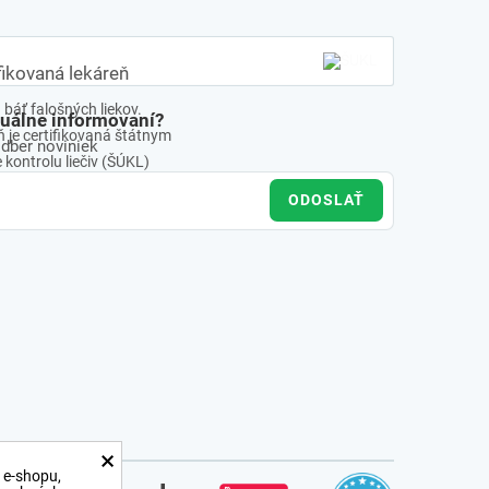
fikovaná lekáreň
báť falošných liekov.
tuálne informovaní?
 je certifikovaná štátnym
odber noviniek
kontrolu liečiv (ŠÚKL)
ODOSLAŤ
×
 e-shopu,