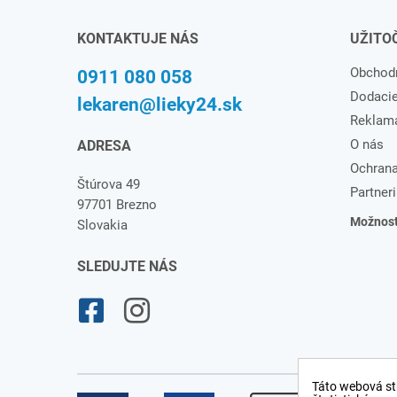
KONTAKTUJE NÁS
UŽITO
Obchod
0911 080 058
Dodaci
lekaren@lieky24.sk
Reklam
O nás
ADRESA
Ochrana
Štúrova 49
Partneri
97701 Brezno
Možnosti
Slovakia
SLEDUJTE NÁS
Táto webová st