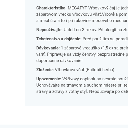
Charakteristika
: MEGAFYT Vŕbovkový čaj je jed
záparovom vrecku vŕbovkovú vňať.
Vŕbovka pomáh
a mechúra a to i pri rakovine močového mechúr
Nepoužívajte:
U detí do 3 rokov. Pri alergii na z
Tehotenstvo a dojčenie:
Pred použitím sa poraďt
Dávkovanie:
1 záparové vrecúško (1,5 g) sa prel
variť. Pripravuje sa vždy čerstvý, bezprostredne 
doporučené dávkovanie!
Zloženie:
Vŕbovková vňať (Epilobii herba)
Upozornenie:
Výživový doplnok sa nesmie použív
Uchovávajte na tmavom a suchom mieste pri tepl
stravy a zdravý životný štýl. Nepoužívajte po dá