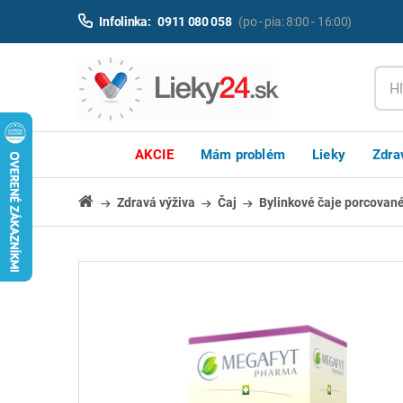
Infolinka:
0911 080 058
(po - pia: 8:00 - 16:00)
AKCIE
Mám problém
Lieky
Zdra
Zdravá výživa
Čaj
Bylinkové čaje porcovan