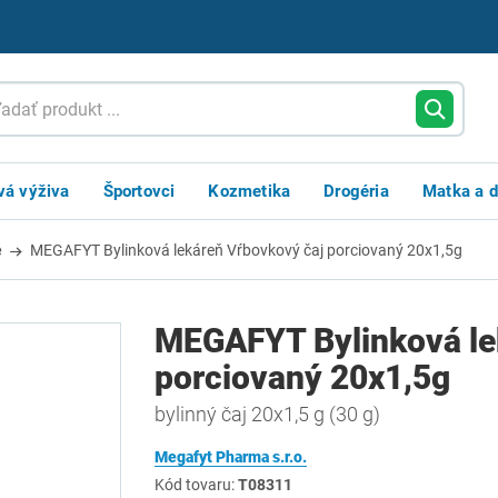
vá výživa
Športovci
Kozmetika
Drogéria
Matka a d
é
MEGAFYT Bylinková lekáreň Vŕbovkový čaj porciovaný 20x1,5g
MEGAFYT Bylinková le
porciovaný 20x1,5g
bylinný čaj 20x1,5 g (30 g)
Megafyt Pharma s.r.o.
Kód tovaru:
T08311