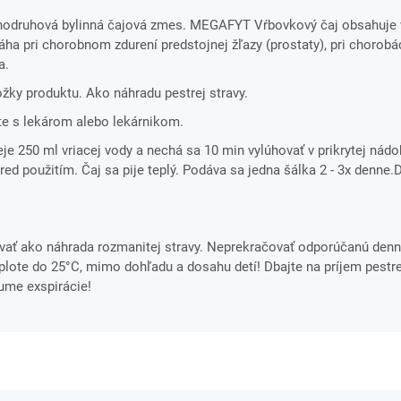
nodruhová bylinná čajová zmes. MEGAFYT Vŕbovkový čaj obsahuje
a pri chorobnom zdurení predstojnej žľazy (prostaty), pri chorobá
a.
ložky produktu. Ako náhradu pestrej stravy.
e s lekárom alebo lekárnikom.
eje 250 ml vriacej vody a nechá sa 10 min vylúhovať v prikrytej nád
pred použitím. Čaj sa pije teplý. Podáva sa jedna šálka 2 - 3x denne.
ať ako náhrada rozmanitej stravy. Neprekračovať odporúčanú denn
ote do 25°C, mimo dohľadu a dosahu detí! Dbajte na príjem pestre
tume exspirácie!