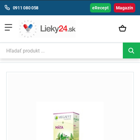
0911 080 058
eRecept
Magazín