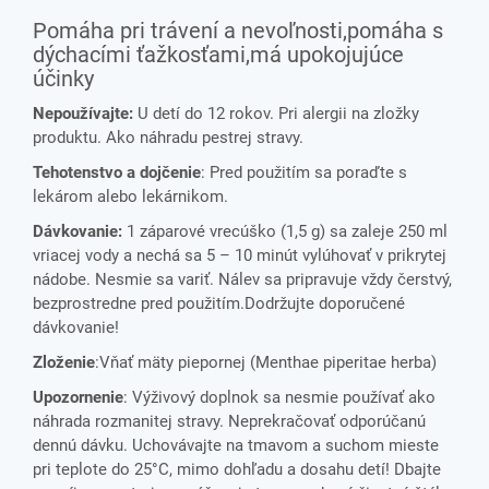
Pomáha pri trávení a nevoľnosti,pomáha s
dýchacími ťažkosťami,má upokojujúce
účinky
Nepoužívajte:
U detí do 12 rokov. Pri alergii na zložky
produktu. Ako náhradu pestrej stravy.
Tehotenstvo a dojčenie
: Pred použitím sa poraďte s
lekárom alebo lekárnikom.
Dávkovanie:
1 záparové vrecúško (1,5 g) sa zaleje 250 ml
vriacej vody a nechá sa 5 – 10 minút vylúhovať v prikrytej
nádobe. Nesmie sa variť. Nálev sa pripravuje vždy čerstvý,
bezprostredne pred použitím.Dodržujte doporučené
dávkovanie!
Zloženie
:Vňať mäty piepornej (Menthae piperitae herba)
Upozornenie
: Výživový doplnok sa nesmie používať ako
náhrada rozmanitej stravy. Neprekračovať odporúčanú
dennú dávku. Uchovávajte na tmavom a suchom mieste
pri teplote do 25°C, mimo dohľadu a dosahu detí! Dbajte