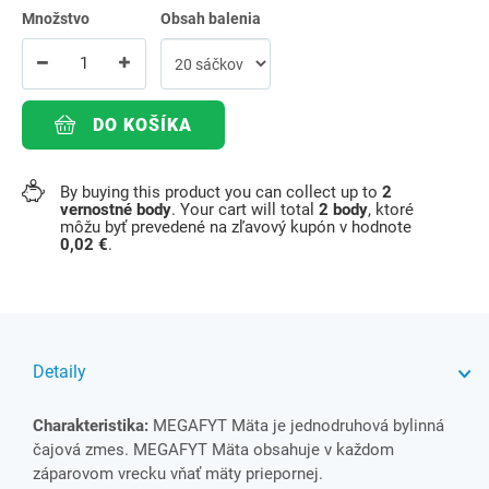
Množstvo
Obsah balenia
DO KOŠÍKA
By buying this product you can collect up to
2
vernostné body
. Your cart will total
2
body
, ktoré
môžu byť prevedené na zľavový kupón v hodnote
0,02 €
.
Detaily
Charakteristika:
MEGAFYT Mäta je jednodruhová bylinná
čajová zmes. MEGAFYT Mäta obsahuje v každom
záparovom vrecku vňať mäty priepornej.