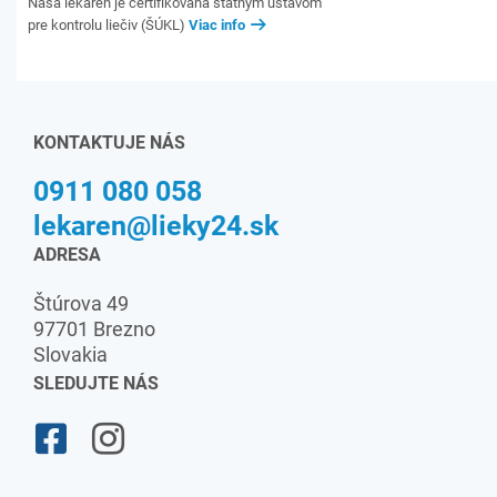
Naša lekáreň je certifikovaná štátnym ústavom
pre kontrolu liečiv (ŠÚKL)
Viac info
KONTAKTUJE NÁS
0911 080 058
lekaren@lieky24.sk
ADRESA
Štúrova 49
97701 Brezno
Slovakia
SLEDUJTE NÁS