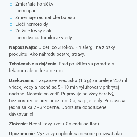
Zmierňuje horúčky
Lieči opar
Zmierňuje reumatické bolesti
Lieči hemoroidy
Znižuje krvný zlak
Lieči dvanástorníkové vredy
Nepoužívajte
: U detí do 3 rokov. Pri alergii na zložky
produktu. Ako náhradu pestrej stravy.
Tehotenstvo a dojčenie
: Pred použitím sa poraďte s
lekárom alebo lekárnikom.
Dávkovanie
: 1 záparové vrecúško (1,5 g) sa preleje 250 ml
vriacej vody a nechá sa 5 - 10 min vylúhovať v prikrytej
nádobe. Nesmie sa variť. Pripravuje sa vždy čerstvý,
bezprostredne pred použitím. Čaj sa pije teplý. Podáva sa
jedna šálka 2 - 3 x denne. Dodržujte doporučené
dávkovanie!
Zloženie
: Nechtíkový kvet ( Calendulae flos)
Upozornenie
: Výživový doplnok sa nesmie používať ako