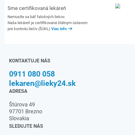
Sme certifikovaná lekáreň
Nemusíte sa báť falošných liekov.
Naša lekáreň je certifikovaná štátnym ústavom
pre kontrolu liečiv (ŠÚKL)
Viac info
KONTAKTUJE NÁS
0911 080 058
lekaren@lieky24.sk
ADRESA
Štúrova 49
97701 Brezno
Slovakia
SLEDUJTE NÁS