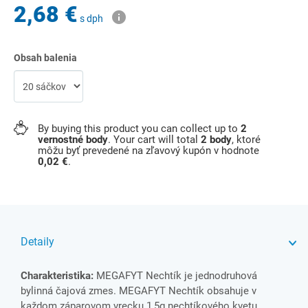
2,68 €
s dph
Obsah balenia
By buying this product you can collect up to
2
vernostné body
. Your cart will total
2
body
, ktoré
môžu byť prevedené na zľavový kupón v hodnote
0,02 €
.
Detaily
Charakteristika:
MEGAFYT Nechtík je jednodruhová
bylinná čajová zmes. MEGAFYT Nechtík obsahuje v
každom záparovom vrecku 1,5g nechtíkového kvetu.