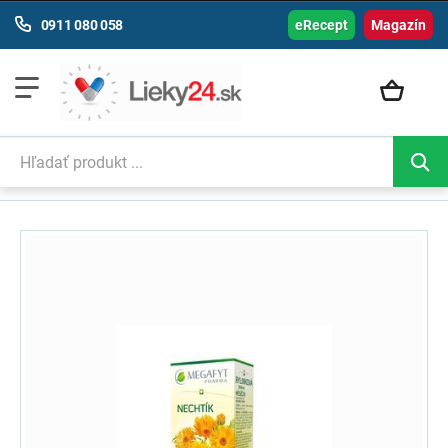
0911 080 058
eRecept
Magazín