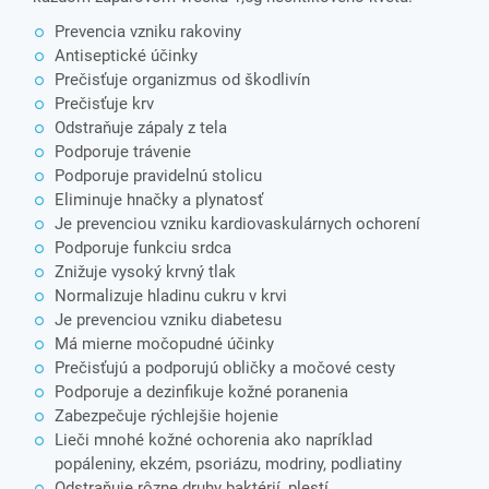
Prevencia vzniku rakoviny
Antiseptické účinky
Prečisťuje organizmus od škodlivín
Prečisťuje krv
Odstraňuje zápaly z tela
Podporuje trávenie
Podporuje pravidelnú stolicu
Eliminuje hnačky a plynatosť
Je prevenciou vzniku kardiovaskulárnych ochorení
Podporuje funkciu srdca
Znižuje vysoký krvný tlak
Normalizuje hladinu cukru v krvi
Je prevenciou vzniku diabetesu
Má mierne močopudné účinky
Prečisťujú a podporujú obličky a močové cesty
Podporuje a dezinfikuje kožné poranenia
Zabezpečuje rýchlejšie hojenie
Lieči mnohé kožné ochorenia ako napríklad
popáleniny, ekzém, psoriázu, modriny, podliatiny
Odstraňuje rôzne druhy baktérií, plestí