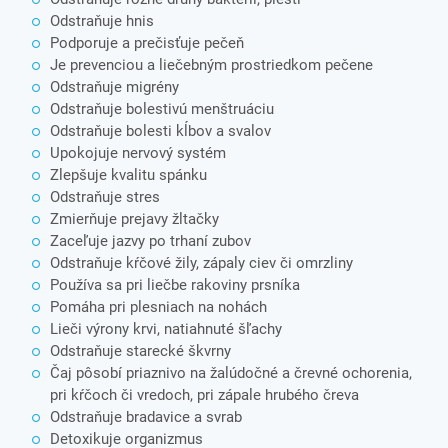
Odstraňuje hnis
Podporuje a prečisťuje pečeň
Je prevenciou a liečebným prostriedkom pečene
Odstraňuje migrény
Odstraňuje bolestivú menštruáciu
Odstraňuje bolesti kĺbov a svalov
Upokojuje nervový systém
Zlepšuje kvalitu spánku
Odstraňuje stres
Zmierňuje prejavy žltačky
Zaceľuje jazvy po trhaní zubov
Odstraňuje kŕčové žily, zápaly ciev či omrzliny
Používa sa pri liečbe rakoviny prsníka
Pomáha pri plesniach na nohách
Lieči výrony krvi, natiahnuté šľachy
Odstraňuje starecké škvrny
Čaj pôsobí priaznivo na žalúdočné a črevné ochorenia,
pri kŕčoch či vredoch, pri zápale hrubého čreva
Odstraňuje bradavice a svrab
Detoxikuje organizmus