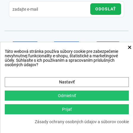
ODOSLAŤ
×
Táto webová stránka používa súbory cookie pre zabezpečenie
nevyhnutnej funkcionality e-shopu, štatistické a marketingové
účely. Súhlasíte s ich používaním a spracovaním príslušných
osobných údajov?
Nastaviť
Odmietniť
Prijať
Copyright © 2012 − 2026
Zásady ochrany osobných údajov a súborov cookie
webdesign
,
ppc
›
netsuccess.sk