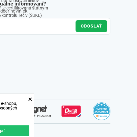
báť falošných liekov.
tuálne informovaní?
 je certifikovaná štátnym
odber noviniek
kontrolu liečiv (ŠÚKL)
ODOSLAŤ
×
 e-shopu,
 osobných
jať