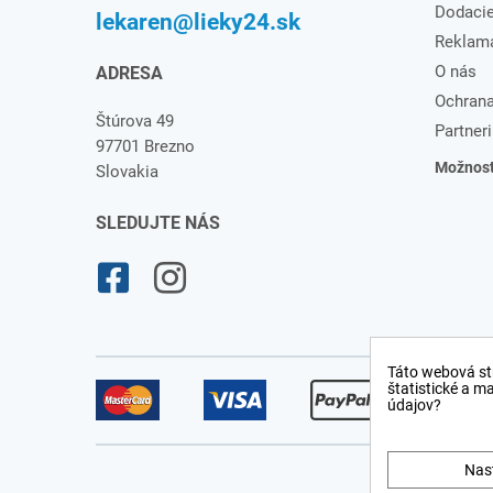
Dodaci
lekaren@lieky24.sk
Reklam
O nás
ADRESA
Ochrana
Štúrova 49
Partneri
97701 Brezno
Možnosti
Slovakia
SLEDUJTE NÁS
Táto webová st
štatistické a m
údajov?
Nas