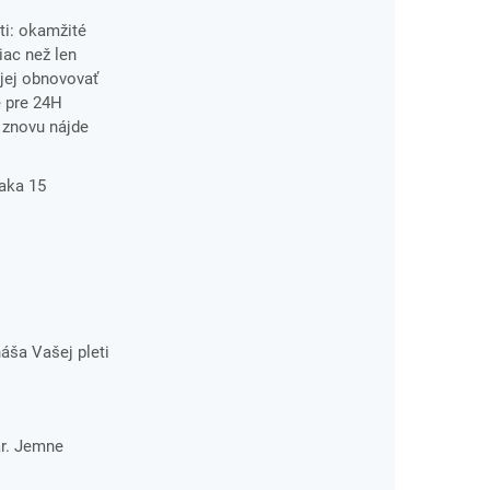
ti: okamžité
iac než len
 jej obnovovať
é pre 24H
í znovu nájde
ďaka 15
áša Vašej pleti
ár. Jemne