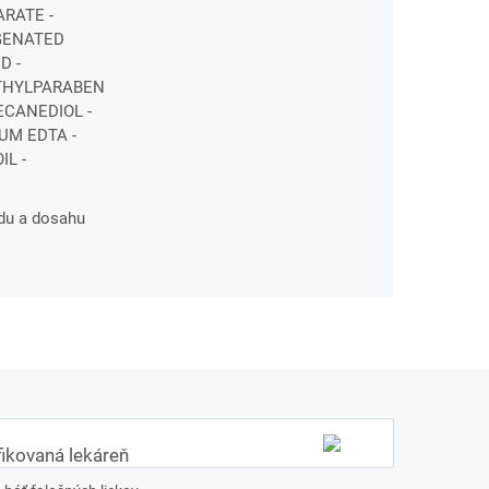
ARATE -
OGENATED
D -
ETHYLPARABEN
ECANEDIOL -
UM EDTA -
IL -
du a dosahu
fikovaná lekáreň