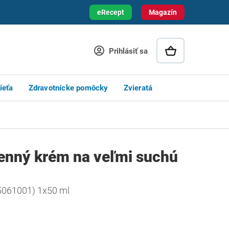
eRecept
Magazín
Prihlásiť sa
ieťa
Zdravotnícke pomôcky
Zvieratá
enný krém na veľmi suchú
M5061001) 1x50 ml