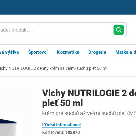
vá výživa
Športovci
Kozmetika
Drogéria
Matka a d
ichy NUTRILOGIE 2 denný krém na veľmi suchú pleť 50 ml
Vichy NUTRILOGIE 2 d
pleť 50 ml
krém pre suchú až veľmi suchú pleť (
L’Oréal International
Kód tovaru:
T02870