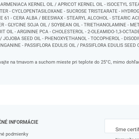
S ARMENIACA KERNEL OIL / APRICOT KERNEL OIL - ISOCETYL STE
TER - CYCLOPENTASILOXANE - SUCROSE TRISTEARATE - HYDR
 61 - CERA ALBA / BEESWAX - STEARYL ALCOHOL - STEARIC ACI
R - GLYCINE SOJA OIL / SOYBEAN OIL - TRIETHANOLAMINE - M
T OIL - ARGININE PCA - CHOLESTEROL - 2-OLEAMIDO-1,3-OCTAD
 / JOJOBA SEED OIL - PHENOXYETHANOL - TOCOPHEROL - DISODI
GANINE - PASSIFLORA EDULIS OIL / PASSIFLORA EDULIS SEED O
ávajte na tmavom a suchom mieste pri teplote do 25°C, mimo dohľa
ČNÉ INFORMÁCIE
Sme certi
né podmienky