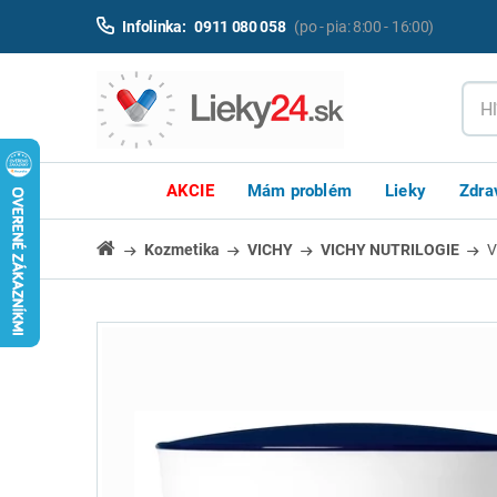
Infolinka:
0911 080 058
(po - pia: 8:00 - 16:00)
AKCIE
Mám problém
Lieky
Zdra
Kozmetika
VICHY
VICHY NUTRILOGIE
V