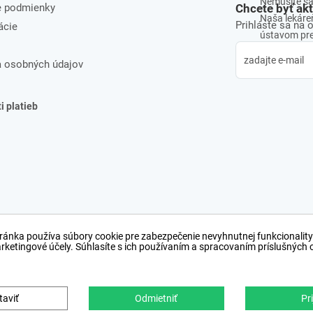
Nemusíte sa 
e podmienky
Chcete byť ak
Naša lekáreň
Prihláste sa na 
ácie
ústavom pre 
 osobných údajov
 platieb
ránka používa súbory cookie pre zabezpečenie nevyhnutnej funkcionality
arketingové účely. Súhlasíte s ich používaním a spracovaním príslušných
taviť
Odmietniť
Pri