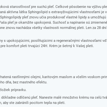
ková starostlivosť pre suchú pleť. Celkové pôsobenie na výživu ple
ná aktívna látka Sphingolipid s extravyživujúcimi vlastnosťami je v
Sphingolipidy pleť znovu učia produkovať vlastné lipidy a umožňujú
 Vaša pleť je okamžite upokojená. Suchosť a napínanie sú zmiernen
pne znovu nachádza všetky vlastnosti normálnej pleti. Len za 28 dn
hy s upokojujúcimi, posilňujúcimi a regeneračnými vlastnosťami v
e komfort pleti trvajúci 24H. Krém je šetrný k Vašej pleti.
hatená rastlinnými olejmi, karitovým maslom a včelím voskom prin
ého dňa, bez mastného efektu.
zložiek prípravku.
a dôkladne odlíčenú pleť. Naneste malé množstvo krému na celú tv
aby ste zabránili pocitom tepla na pleti.