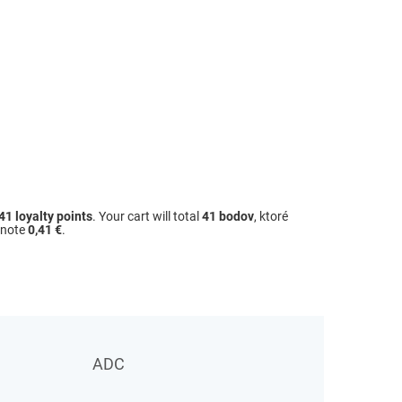
41
loyalty points
. Your cart will total
41
bodov
, ktoré
dnote
0,41 €
.
ADC