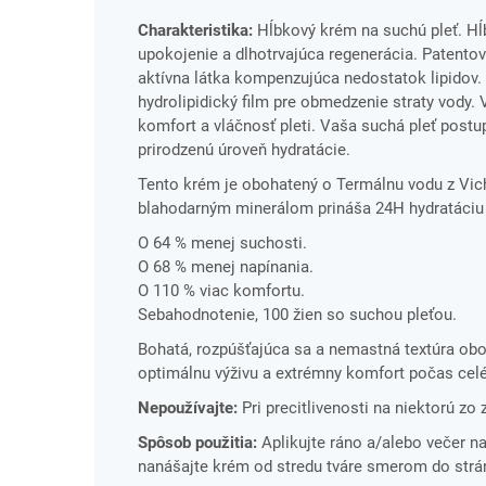
Charakteristika:
Hĺbkový krém na suchú pleť. Hĺb
upokojenie a dlhotrvajúca regenerácia. Patentova
aktívna látka kompenzujúca nedostatok lipidov. 
hydrolipidický film pre obmedzenie straty vody.
komfort a vláčnosť pleti. Vaša suchá pleť postu
prirodzenú úroveň hydratácie.
Tento krém je obohatený o Termálnu vodu z Vic
blahodarným minerálom prináša 24H hydratáciu pr
O 64 % menej suchosti.
O 68 % menej napínania.
O 110 % viac komfortu.
Sebahodnotenie, 100 žien so suchou pleťou.
Bohatá, rozpúšťajúca sa a nemastná textúra obo
optimálnu výživu a extrémny komfort počas cel
Nepoužívajte:
Pri precitlivenosti na niektorú zo 
Spôsob použitia:
Aplikujte ráno a/alebo večer n
nanášajte krém od stredu tváre smerom do strán, 