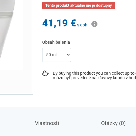
Tento produkt aktuálne nie je dostupný
41,19 €
s dph
Obsah balenia
By buying this product you can collect up to
môžu byť prevedené na zľavový kupón v ho
Vlastnosti
Otázky (0)