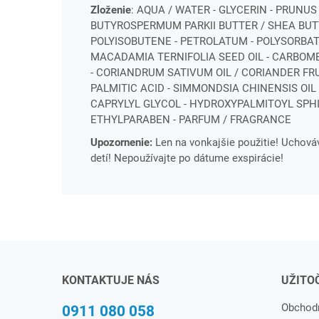
Zloženie
: AQUA / WATER - GLYCERIN - PRUNU
BUTYROSPERMUM PARKII BUTTER / SHEA BUT
POLYISOBUTENE - PETROLATUM - POLYSORBATE
MACADAMIA TERNIFOLIA SEED OIL - CARBOME
- CORIANDRUM SATIVUM OIL / CORIANDER FRUI
PALMITIC ACID - SIMMONDSIA CHINENSIS OIL
CAPRYLYL GLYCOL - HYDROXYPALMITOYL SPHIN
ETHYLPARABEN - PARFUM / FRAGRANCE
Upozornenie:
Len na vonkajšie použitie! Uchov
detí! Nepoužívajte po dátume exspirácie!
KONTAKTUJE NÁS
UŽITO
Obchod
0911 080 058