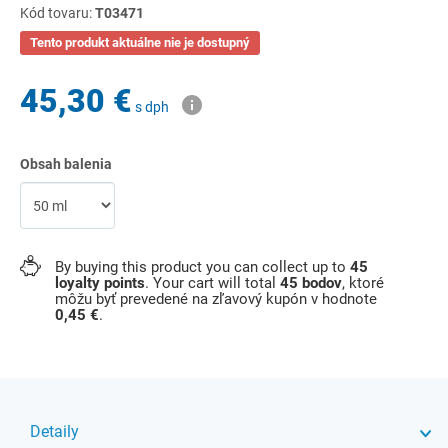
Kód tovaru:
T03471
Tento produkt aktuálne nie je dostupný
45,30 €
s dph
Obsah balenia
By buying this product you can collect up to
45
loyalty points
. Your cart will total
45
bodov
, ktoré
môžu byť prevedené na zľavový kupón v hodnote
0,45 €
.
Detaily