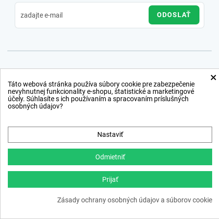
ODOSLAŤ
×
Táto webová stránka používa súbory cookie pre zabezpečenie
nevyhnutnej funkcionality e-shopu, štatistické a marketingové
účely. Súhlasíte s ich používaním a spracovaním príslušných
osobných údajov?
Nastaviť
Odmietniť
Prijať
Copyright © 2012 − 2026
Zásady ochrany osobných údajov a súborov cookie
webdesign
,
ppc
›
netsuccess.sk