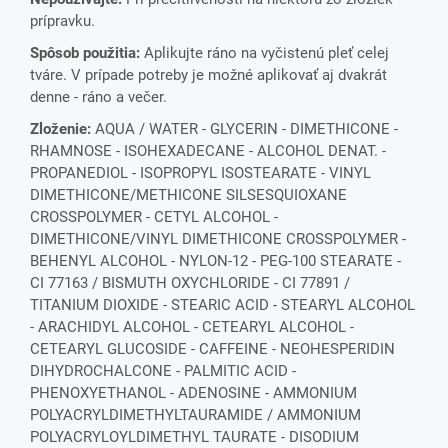
prípravku.
Spôsob použitia:
Aplikujte ráno na vyčistenú pleť celej
tváre. V prípade potreby je možné aplikovať aj dvakrát
denne - ráno a večer.
Zloženie:
AQUA / WATER - GLYCERIN - DIMETHICONE -
RHAMNOSE - ISOHEXADECANE - ALCOHOL DENAT. -
PROPANEDIOL - ISOPROPYL ISOSTEARATE - VINYL
DIMETHICONE/METHICONE SILSESQUIOXANE
CROSSPOLYMER - CETYL ALCOHOL -
DIMETHICONE/VINYL DIMETHICONE CROSSPOLYMER -
BEHENYL ALCOHOL - NYLON-12 - PEG-100 STEARATE -
CI 77163 / BISMUTH OXYCHLORIDE - CI 77891 /
TITANIUM DIOXIDE - STEARIC ACID - STEARYL ALCOHOL
- ARACHIDYL ALCOHOL - CETEARYL ALCOHOL -
CETEARYL GLUCOSIDE - CAFFEINE - NEOHESPERIDIN
DIHYDROCHALCONE - PALMITIC ACID -
PHENOXYETHANOL - ADENOSINE - AMMONIUM
POLYACRYLDIMETHYLTAURAMIDE / AMMONIUM
POLYACRYLOYLDIMETHYL TAURATE - DISODIUM