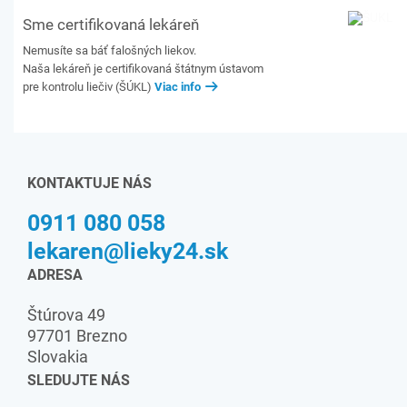
Sme certifikovaná lekáreň
Nemusíte sa báť falošných liekov.
Naša lekáreň je certifikovaná štátnym ústavom
pre kontrolu liečiv (ŠÚKL)
Viac info
KONTAKTUJE NÁS
0911 080 058
lekaren@lieky24.sk
ADRESA
Štúrova 49
97701 Brezno
Slovakia
SLEDUJTE NÁS