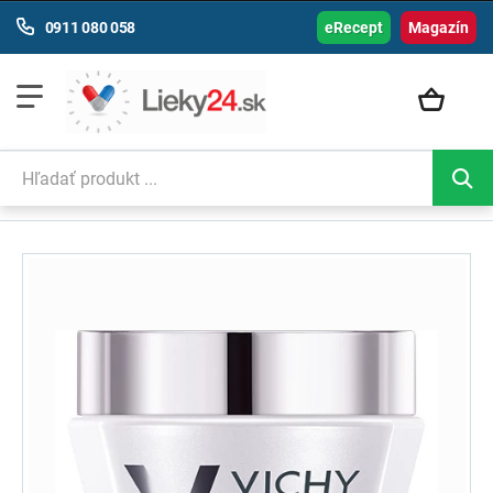
0911 080 058
eRecept
Magazín