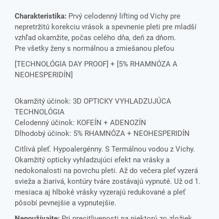
Charakteristika:
Prvý celodenný lifting od Vichy pre
nepretržitú korekciu vrások a spevnenie pleti pre mladší
vzhľad okamžite, počas celého dňa, deň za dňom.
Pre všetky ženy s normálnou a zmiešanou pleťou
[TECHNOLÓGIA DAY PROOF] + [5% RHAMNÓZA A
NEOHESPERIDÍN]
Okamžitý účinok: 3D OPTICKY VYHLADZUJÚCA
TECHNOLÓGIA
Celodenný účinok: KOFEÍN + ADENOZÍN
Dlhodobý účinok: 5% RHAMNÓZA + NEOHESPERIDÍN
Citlivá pleť. Hypoalergénny. S Termálnou vodou z Vichy.
Okamžitý opticky vyhladzujúci efekt na vrásky a
nedokonalosti na povrchu pleti. Až do večera pleť vyzerá
svieža a žiarivá, kontúry tváre zostávajú vypnuté. Už od 1.
mesiaca aj hlboké vrásky vyzerajú redukované a pleť
pôsobí pevnejšie a vypnutejšie.
Nepoužívajte:
Pri precitlivenosti na niektorú zo zložiek