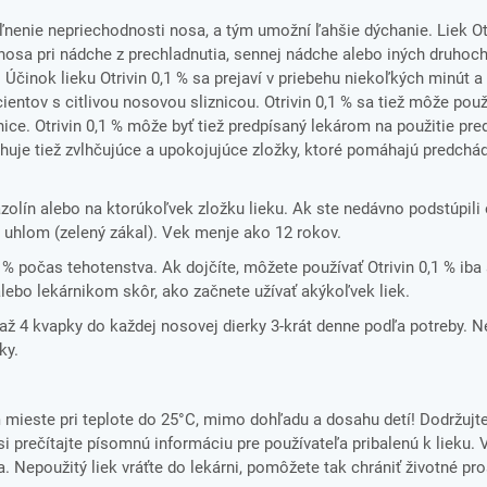
ľnenie nepriechodnosti nosa, a tým umožní ľahšie dýchanie. Liek Otr
osa pri nádche z prechladnutia, sennej nádche alebo iných druhoch
. Účinok lieku Otrivin 0,1 % sa prejaví v priebehu niekoľkých minút a
entov s citlivou nosovou sliznicou. Otrivin 0,1 % sa tiež môže použ
ice. Otrivin 0,1 % môže byť tiež predpísaný lekárom na použitie pr
ahuje tiež zvlhčujúce a upokojujúce zložky, ktoré pomáhajú predchá
zolín alebo na ktorúkoľvek zložku lieku. Ak ste nedávno podstúpili
uhlom (zelený zákal). Vek menje ako 12 rokov.
1 % počas tehotenstva. Ak dojčíte, môžete používať Otrivin 0,1 % iba
lebo lekárnikom skôr, ako začnete užívať akýkoľvek liek.
 až 4 kvapky do každej nosovej dierky 3-krát denne podľa potreby. N
ky.
ieste pri teplote do 25°C, mimo dohľadu a dosahu detí! Dodržujt
i prečítajte písomnú informáciu pre používateľa pribalenú k lieku. 
. Nepoužitý liek vráťte do lekárni, pomôžete tak chrániť životné pro