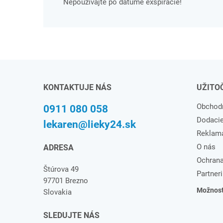
Nepoužívajte po dátume exspirácie!
KONTAKTUJE NÁS
UŽITO
Obchod
0911 080 058
Dodaci
lekaren@lieky24.sk
Reklam
O nás
ADRESA
Ochrana
Štúrova 49
Partneri
97701 Brezno
Možnosti
Slovakia
SLEDUJTE NÁS