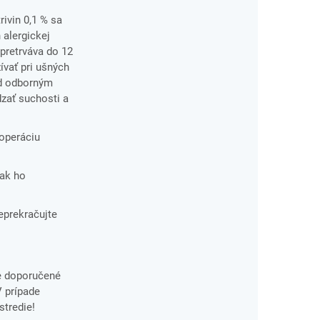
ivin 0,1 % sa
 alergickej
 pretrváva do 12
ívať pri ušných
ed odborným
dzať suchosti a
 operáciu
 ak ho
eprekračujte
e doporučené
V prípade
stredie!