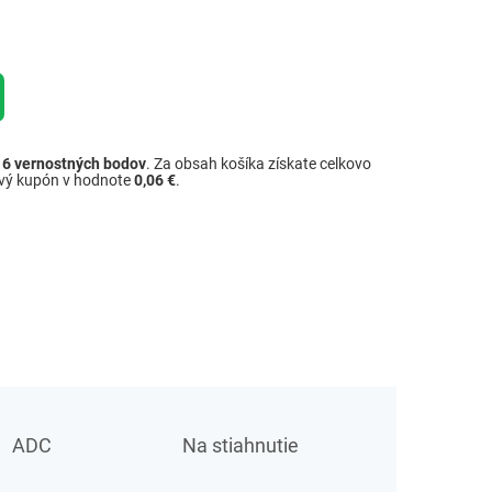
ž
6
vernostných bodov
. Za obsah košíka získate celkovo
ový kupón v hodnote
0,06 €
.
ADC
Na stiahnutie