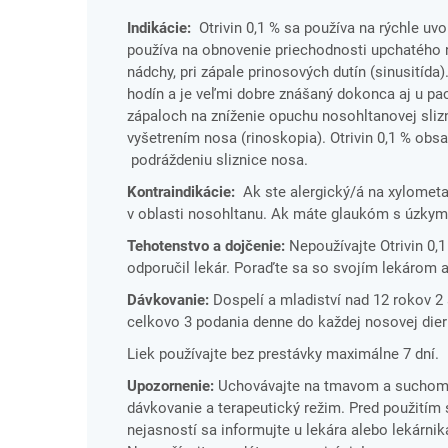
Indikácie:
Otrivin 0,1 % sa používa na rýchle uvo
používa na obnovenie priechodnosti upchatého n
nádchy, pri zápale prinosových dutín (sinusitída)
hodín a je veľmi dobre znášaný dokonca aj u paci
zápaloch na zníženie opuchu nosohltanovej slizn
vyšetrením nosa (rinoskopia). Otrivin 0,1 % obs
podráždeniu sliznice nosa.
Kontraindikácie:
Ak ste alergický/á na xylometa
v oblasti nosohltanu. Ak máte glaukóm s úzkym 
Tehotenstvo a dojčenie:
Nepoužívajte Otrivin 0,
odporučil lekár. Poraďte sa so svojím lekárom a
Dávkovanie:
Dospelí a mladiství nad 12 rokov 2
celkovo 3 podania denne do každej nosovej dier
Liek používajte bez prestávky maximálne 7 dní.
Upozornenie:
Uchovávajte na tmavom a suchom m
dávkovanie a terapeutický režim. Pred použitím s
nejasností sa informujte u lekára alebo lekárnika