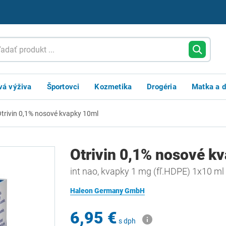
vá výživa
Športovci
Kozmetika
Drogéria
Matka a d
trivin 0,1% nosové kvapky 10ml
Otrivin 0,1% nosové k
int nao, kvapky 1 mg (fľ.HDPE) 1x10 ml
Haleon Germany GmbH
6,95 €
s dph