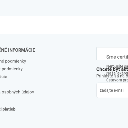
ČNÉ INFORMÁCIE
Sme certi
né podmienky
Nemusíte sa 
e podmienky
Chcete byť ak
Naša lekáreň
Prihláste sa na 
ácie
ústavom pre 
 osobných údajov
 platieb