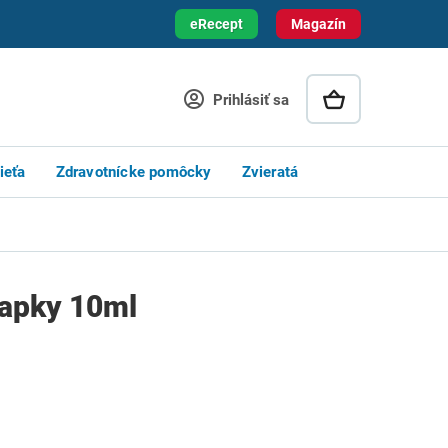
eRecept
Magazín
Prihlásiť sa
ieťa
Zdravotnícke pomôcky
Zvieratá
vapky 10ml