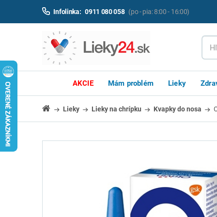
Infolinka:
0911 080 058
(po - pia: 8:00 - 16:00)
AKCIE
Mám problém
Lieky
Zdra
Lieky
Lieky na chrípku
Kvapky do nosa
O