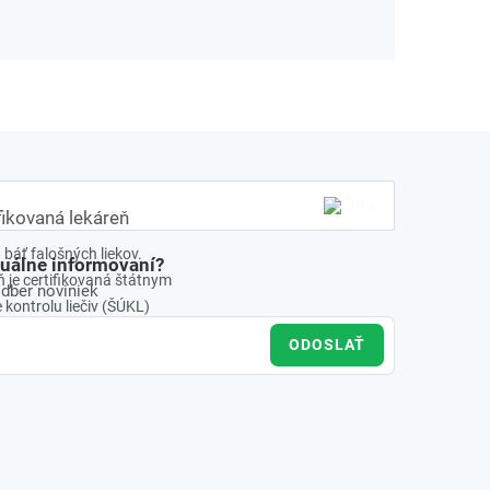
fikovaná lekáreň
báť falošných liekov.
tuálne informovaní?
 je certifikovaná štátnym
odber noviniek
kontrolu liečiv (ŠÚKL)
ODOSLAŤ