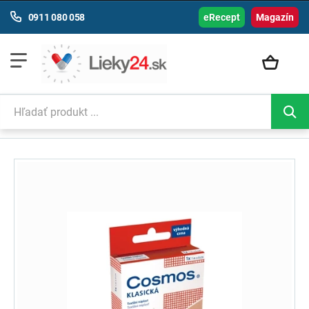
0911 080 058
eRecept
Magazín