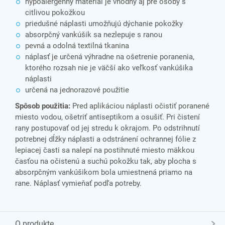
hypoalergénny materiál je vhodný aj pre osoby s
citlivou pokožkou
priedušné náplasti umožňujú dýchanie pokožky
absorpčný vankúšik sa nezlepuje s ranou
pevná a odolná textilná tkanina
náplasť je určená výhradne na ošetrenie poranenia,
ktorého rozsah nie je väčší ako veľkosť vankúšika
náplasti
určená na jednorazové použitie
Spôsob použitia:
Pred aplikáciou náplasti očistiť poranené
miesto vodou, ošetriť antiseptikom a osušiť. Pri čistení
rany postupovať od jej stredu k okrajom. Po odstrihnutí
potrebnej dĺžky náplasti a odstránení ochrannej fólie z
lepiacej časti sa nalepí na postihnuté miesto mäkkou
časťou na očistenú a suchú pokožku tak, aby plocha s
absorpčným vankúšikom bola umiestnená priamo na
rane. Náplasť vymieňať podľa potreby.
O produkte