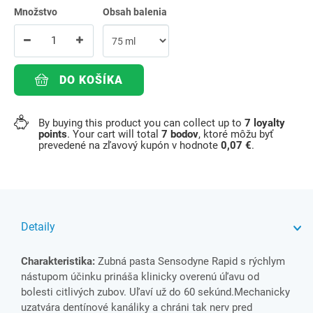
Množstvo
Obsah balenia
DO KOŠÍKA
By buying this product you can collect up to
7
loyalty
points
. Your cart will total
7
bodov
, ktoré môžu byť
prevedené na zľavový kupón v hodnote
0,07 €
.
Detaily
Charakteristika:
Zubná pasta Sensodyne Rapid s rýchlym
nástupom účinku prináša klinicky overenú úľavu od
bolesti citlivých zubov. Uľaví už do 60 sekúnd.Mechanicky
uzatvára dentínové kanáliky a chráni tak nerv pred