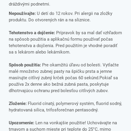
dráždivými podnetmi.
Nepoužívajte:
U detí do 12 rokov. Pri alergii na zložky
produktu. Do otvorených rán a na sliznice.
Tehotenstvo a dojčenie:
Prípravok by sa mal dať vzhľadom
na spôsob použitia a aplikačnú formu používať počas
tehotenstva a dojčenia. Pred použitím je vhodné poradiť
sa s lekárom alebo lekárnikom.
Spôsob použitia:
Pre okamžitú úľavu od bolesti. Vytlačte
malé množstvo zubnej pasty na špičku prsta a jemne
masírujte citlivý zubný krček počas 60 sekúnd.Pokiaľ sa
používa 2x denne ako bežná zubná pasta, poskytuje
dlhotrvajúcu ochranu pred bolesťou citlivých zubov.
Zloženie:
Fluorid cínatý, polymerový systém, fluorid sodný,
hydratovaná silica, trifosforečnan pentasodný.
Upozornenie:
Len na vonkajšie použitie! Uchovávajte na
tmavom a suchom mieste pri teplote do 25°C, mimo