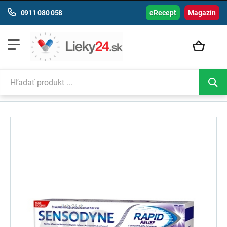
0911 080 058
eRecept
Magazín