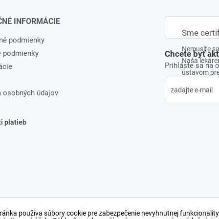
ČNÉ INFORMÁCIE
Sme certi
né podmienky
Nemusíte sa 
e podmienky
Chcete byť ak
Naša lekáreň
Prihláste sa na 
ácie
ústavom pre 
 osobných údajov
 platieb
ránka používa súbory cookie pre zabezpečenie nevyhnutnej funkcionality