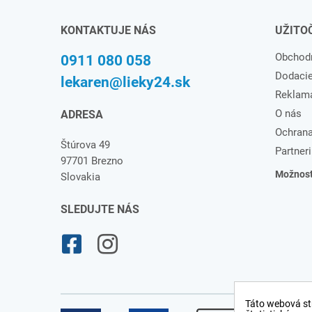
KONTAKTUJE NÁS
UŽITO
Obchod
0911 080 058
Dodaci
lekaren@lieky24.sk
Reklam
O nás
ADRESA
Ochrana
Štúrova 49
Partneri
97701 Brezno
Možnosti
Slovakia
SLEDUJTE NÁS
Táto webová st