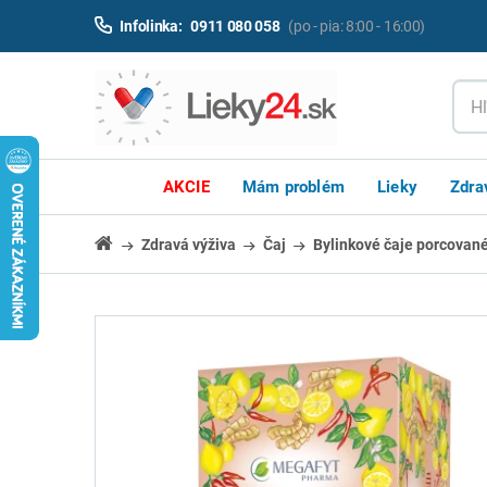
Infolinka:
0911 080 058
(po - pia: 8:00 - 16:00)
AKCIE
Mám problém
Lieky
Zdra
Zdravá výživa
Čaj
Bylinkové čaje porcovan