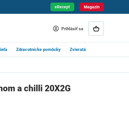
eRecept
Magazín
Prihlásiť sa
ieťa
Zdravotnícke pomôcky
Zvieratá
nom a chilli 20X2G