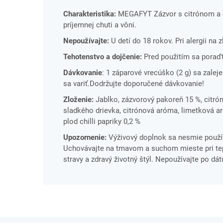
Charakteristika:
MEGAFYT Zázvor s citrónom a ch
príjemnej chuti a vôni.
Nepoužívajte:
U detí do 18 rokov. Pri alergii na 
Tehotenstvo a dojčenie:
Pred použitím sa poraď
Dávkovanie
: 1 záparové vrecúško (2 g) sa zalej
sa variť.Dodržujte doporučené dávkovanie!
Zloženie:
Jablko, zázvorový pakoreň 15 %, citrón
sladkého drievka, citrónová aróma, limetková a
plod chilli papriky 0,2 %
Upozornenie:
Výživový doplnok sa nesmie použív
Uchovávajte na tmavom a suchom mieste pri tepl
stravy a zdravý životný štýl. Nepoužívajte po dá