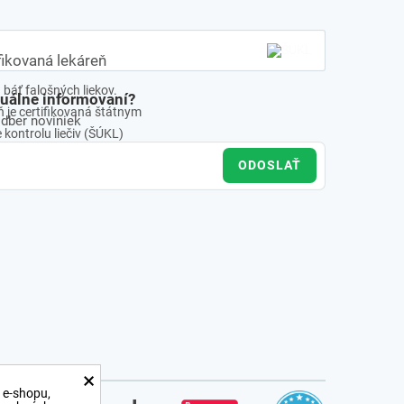
fikovaná lekáreň
báť falošných liekov.
tuálne informovaní?
 je certifikovaná štátnym
odber noviniek
kontrolu liečiv (ŠÚKL)
ODOSLAŤ
×
 e-shopu,