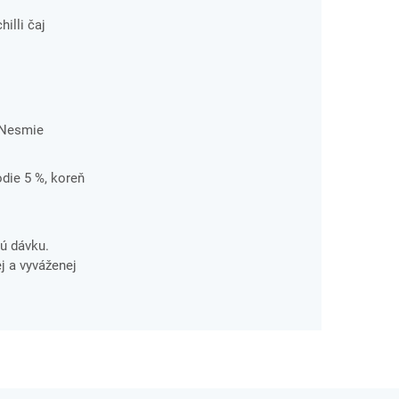
illi čaj
. Nesmie
odie 5 %, koreň
ú dávku.
j a vyváženej