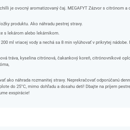
illi je ovocný aromatizovaný čaj. MEGAFYT Zázvor s citrónom a ch
zložky produktu. Ako náhradu pestrej stravy.
te s lekárom alebo lekárnikom.
e 200 ml vriacej vody a nechá sa 8 min vylúhovať v prikrytej nádobe
ová tráva, kyselina citrónová, čakankový koreň, citrónovníkové opl
róma,
ať ako náhrada rozmanitej stravy. Neprekračovať odporúčanú denn
ote do 25°C, mimo dohľadu a dosahu detí! Dbajte na príjem pestre
tume exspirácie!