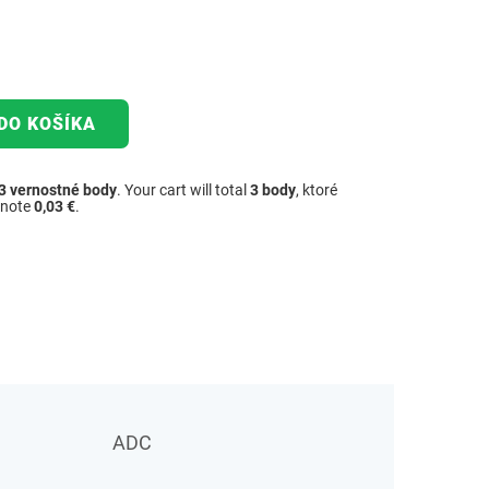
DO KOŠÍKA
3
vernostné body
. Your cart will total
3
body
, ktoré
dnote
0,03 €
.
ADC