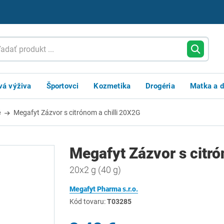
vá výživa
Športovci
Kozmetika
Drogéria
Matka a d
é
Megafyt Zázvor s citrónom a chilli 20X2G
Megafyt Zázvor s citró
20x2 g (40 g)
Megafyt Pharma s.r.o.
Kód tovaru:
T03285