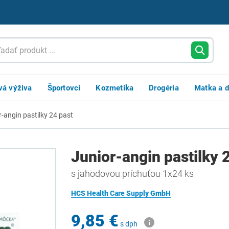
vá výživa
Športovci
Kozmetika
Drogéria
Matka a d
r-angin pastilky 24 past
Junior-angin pastilky 
s jahodovou príchuťou 1x24 ks
HCS Health Care Supply GmbH
9,85 €
s dph