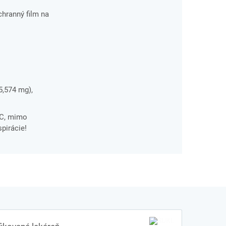
chranný film na
5,574 mg),
°C, mimo
pirácie!