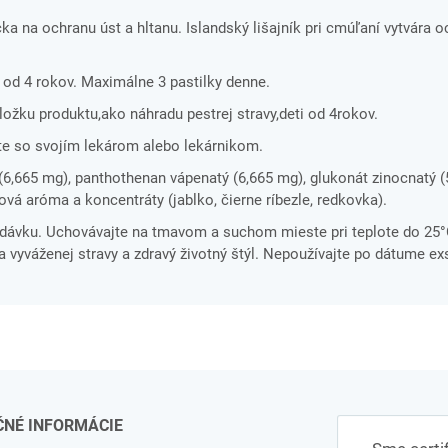
a na ochranu úst a hltanu. Islandský lišajník pri cmúľaní vytvára o
i od 4 rokov. Maximálne 3 pastilky denne.
ložku produktu,ako náhradu pestrej stravy,deti od 4rokov.
te so svojím lekárom alebo lekárnikom.
(6,665 mg), panthothenan vápenatý (6,665 mg), glukonát zinocnatý (
ová aróma a koncentráty (jablko, čierne ríbezle, redkovka).
dávku. Uchovávajte na tmavom a suchom mieste pri teplote do 25
a vyváženej stravy a zdravý životný štýl. Nepoužívajte po dátume exs
ČNÉ INFORMÁCIE