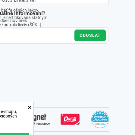
fikovaná lekáreň
báť falošných liekov.
tuálne informovaní?
 je certifikovaná štátnym
odber noviniek
kontrolu liečiv (ŠÚKL)
ODOSLAŤ
×
 e-shopu,
 osobných