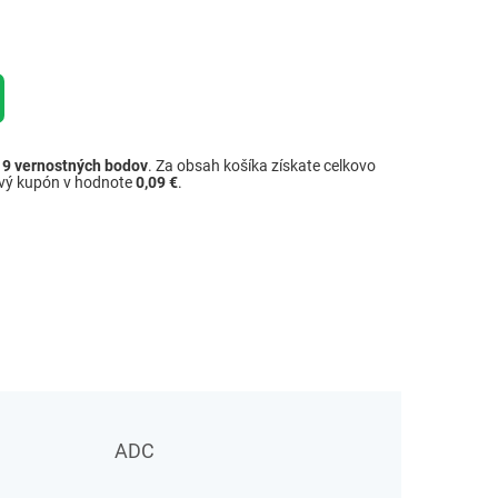
ž
9
vernostných bodov
. Za obsah košíka získate celkovo
ový kupón v hodnote
0,09 €
.
ADC