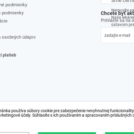
Sme certi
né podmienky
Nemusíte sa 
e podmienky
Chcete byť ak
Naša lekáreň
Prihláste sa na 
ácie
ústavom pre 
 osobných údajov
 platieb
ránka používa súbory cookie pre zabezpečenie nevyhnutnej funkcionality
arketingové účely. Súhlasíte s ich používaním a spracovaním príslušných