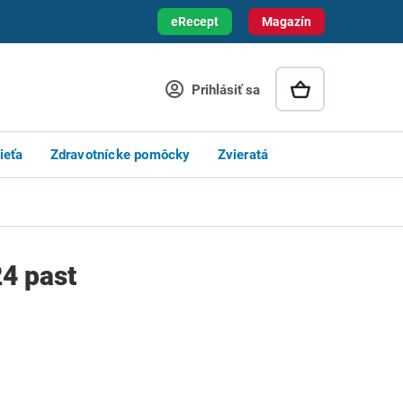
eRecept
Magazín
Prihlásiť sa
ieťa
Zdravotnícke pomôcky
Zvieratá
24 past