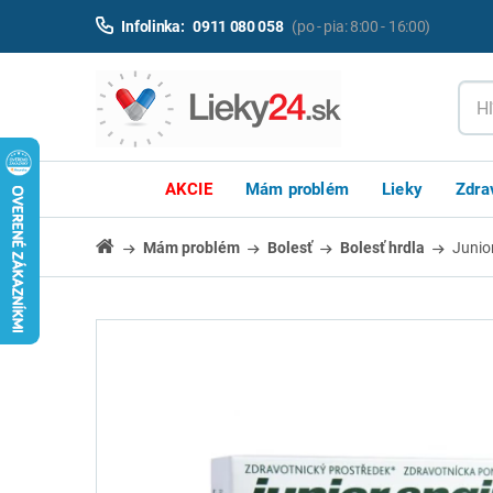
Infolinka:
0911 080 058
(po - pia: 8:00 - 16:00)
AKCIE
Mám problém
Lieky
Zdra
Mám problém
Bolesť
Bolesť hrdla
Junio