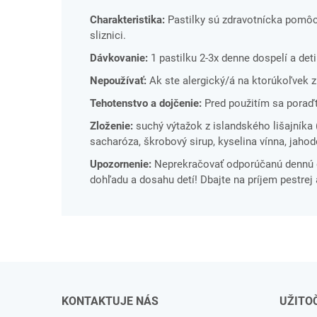
Charakteristika:
Pastilky sú zdravotnícka pomôck
sliznici.
Dávkovanie:
1 pastilku 2-3x denne dospelí a det
Nepoužívať:
Ak ste alergický/á na ktorúkoľvek z
Tehotenstvo a dojčenie:
Pred použitím sa poraď
Zloženie:
suchý výtažok z islandského lišajníka 
sacharóza, škrobový sirup, kyselina vínna, jahod
Upozornenie:
Neprekračovať odporúčanú dennú 
dohľadu a dosahu detí! Dbajte na príjem pestrej 
KONTAKTUJE NÁS
UŽITO