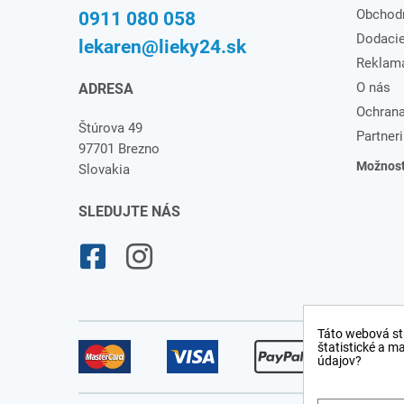
Obchod
0911 080 058
Dodaci
lekaren@lieky24.sk
Reklam
O nás
ADRESA
Ochrana
Štúrova 49
Partneri
97701 Brezno
Možnosti
Slovakia
SLEDUJTE NÁS
Táto webová st
štatistické a m
údajov?