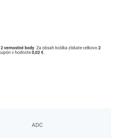
ž
2
vernostné body
. Za obsah košíka získate celkovo
2
 kupón v hodnote
0,02 €
.
ADC