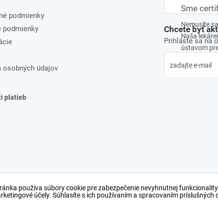
Sme certi
né podmienky
Nemusíte sa 
e podmienky
Chcete byť ak
Naša lekáreň
Prihláste sa na 
ácie
ústavom pre 
 osobných údajov
 platieb
ránka používa súbory cookie pre zabezpečenie nevyhnutnej funkcionality
arketingové účely. Súhlasíte s ich používaním a spracovaním príslušných