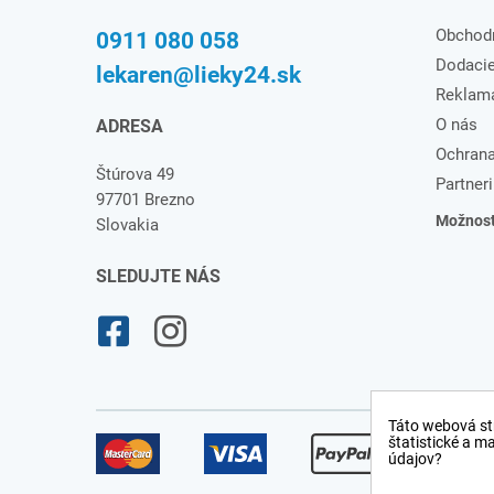
Obchod
0911 080 058
Dodaci
lekaren@lieky24.sk
Reklam
O nás
ADRESA
Ochrana
Štúrova 49
Partneri
97701 Brezno
Možnosti
Slovakia
SLEDUJTE NÁS
Táto webová st
štatistické a m
údajov?