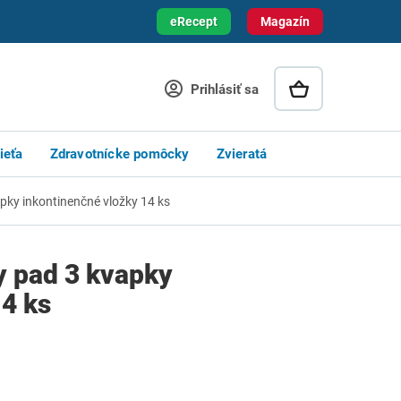
eRecept
Magazín
Prihlásiť sa
ieťa
Zdravotnícke pomôcky
Zvieratá
pky inkontinenčné vložky 14 ks
y pad 3 kvapky
14 ks