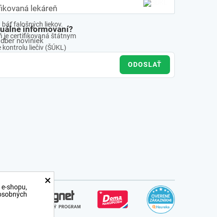
fikovaná lekáreň
báť falošných liekov.
tuálne informovaní?
 je certifikovaná štátnym
odber noviniek
kontrolu liečiv (ŠÚKL)
ODOSLAŤ
×
 e-shopu,
 osobných