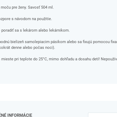
 moču pre ženy. Savosť 504 ml.
rozpore s návodom na použitie.
 poradiť sa s lekárom alebo lekárnikom.
spodnú bielizeň samolepiacim pásikom alebo sa fixujú pomocou fix
kokrát denne alebo počas noci).
ieste pri teplote do 25°C, mimo dohľadu a dosahu detí! Nepoužív
ČNÉ INFORMÁCIE