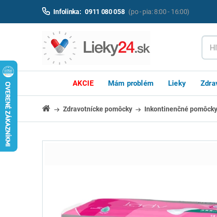
Infolinka:
0911 080 058
(po - pia: 8:00 - 16:00)
AKCIE
Mám problém
Lieky
Zdra
Zdravotnícke pomôcky
Inkontinenčné pomôck