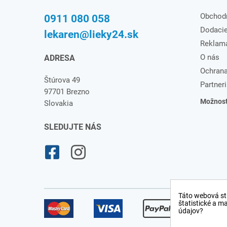
Obchod
0911 080 058
Dodaci
lekaren@lieky24.sk
Reklam
O nás
ADRESA
Ochrana
Štúrova 49
Partneri
97701 Brezno
Možnosti
Slovakia
SLEDUJTE NÁS
Táto webová st
štatistické a m
údajov?