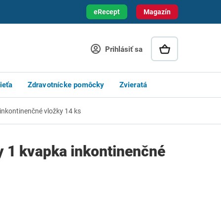
eRecept
Magazín
Prihlásiť sa
ieťa
Zdravotnícke pomôcky
Zvieratá
inkontinenčné vložky 14 ks
 1 kvapka inkontinenčné