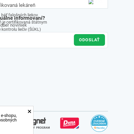
fikovaná lekáreň
báť falošných liekov.
tuálne informovaní?
 je certifikovaná štátnym
odber noviniek
kontrolu liečiv (ŠÚKL)
ODOSLAŤ
×
 e-shopu,
 osobných