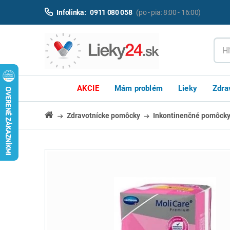
Infolinka:
0911 080 058
(po - pia: 8:00 - 16:00)
AKCIE
Mám problém
Lieky
Zdra
Zdravotnícke pomôcky
Inkontinenčné pomôck