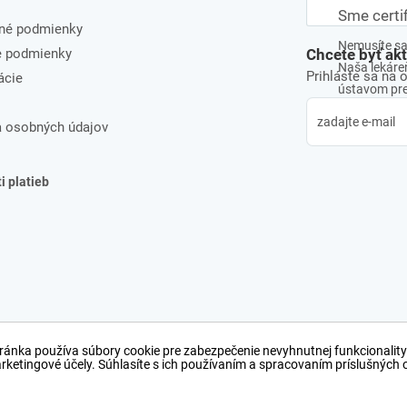
Sme certi
né podmienky
Nemusíte sa 
e podmienky
Chcete byť ak
Naša lekáreň
Prihláste sa na 
ácie
ústavom pre 
 osobných údajov
 platieb
ránka používa súbory cookie pre zabezpečenie nevyhnutnej funkcionality
arketingové účely. Súhlasíte s ich používaním a spracovaním príslušných