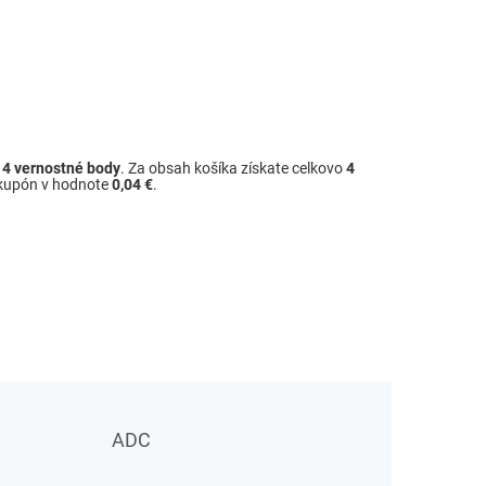
ž
4
vernostné body
. Za obsah košíka získate celkovo
4
 kupón v hodnote
0,04 €
.
ADC