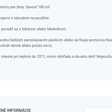
 moču pre ženy. Savosť 180 ml.
rozpore s návodom na použitie.
 poradiť sa s lekárom alebo lekárnikom.
spodnú bielizeň samolepiacim pásikom alebo sa fixujú pomocou fix
kokrát denne alebo počas noci).
ieste pri teplote do 25°C, mimo dohľadu a dosahu detí! Nepoužív
ČNÉ INFORMÁCIE