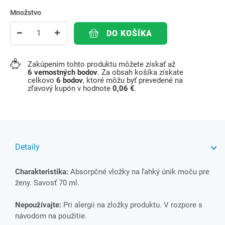
Množstvo
DO KOŠÍKA
Zakúpením tohto produktu môžete získať až
6
vernostných bodov
. Za obsah košíka získate
celkovo
6
bodov
, ktoré môžu byť prevedené na
zľavový kupón v hodnote
0,06 €
.
Detaily
Charakteristika:
Absorpčné vložky na ľahký únik moču pre
ženy. Savosť 70 ml.
Nepoužívajte:
Pri alergii na zložky produktu. V rozpore s
návodom na použitie.