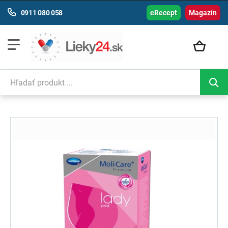
0911 080 058
eRecept
Magazín