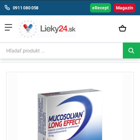
0911 080 058
eRecept
Magazín