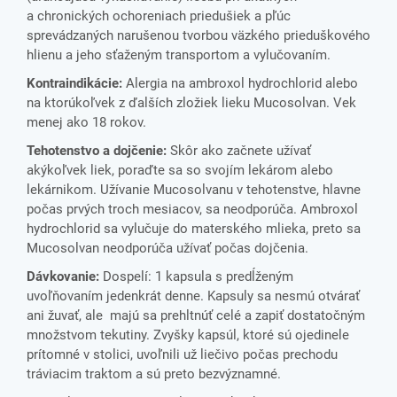
a chronických ochoreniach priedušiek a pľúc
sprevádzaných narušenou tvorbou väzkého prieduškového
hlienu a jeho sťaženým transportom a vylučovaním.
Kontraindikácie:
Alergia na ambroxol hydrochlorid alebo
na ktorúkoľvek z ďalších zložiek lieku Mucosolvan. Vek
menej ako 18 rokov.
Tehotenstvo a dojčenie:
Skôr ako začnete užívať
akýkoľvek liek, poraďte sa so svojím lekárom alebo
lekárnikom. Užívanie Mucosolvanu v tehotenstve, hlavne
počas prvých troch mesiacov, sa neodporúča. Ambroxol
hydrochlorid sa vylučuje do materského mlieka, preto sa
Mucosolvan neodporúča užívať počas dojčenia.
Dávkovanie:
Dospelí: 1 kapsula s predĺženým
uvoľňovaním jedenkrát denne. Kapsuly sa nesmú otvárať
ani žuvať, ale majú sa prehltnúť celé a zapiť dostatočným
množstvom tekutiny. Zvyšky kapsúl, ktoré sú ojedinele
prítomné v stolici, uvoľnili už liečivo počas prechodu
tráviacim traktom a sú preto bezvýznamné.