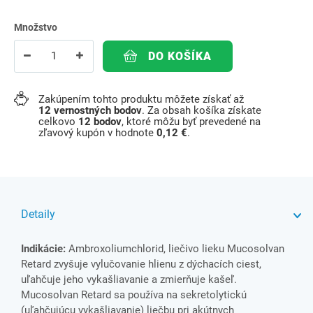
Množstvo
DO KOŠÍKA
Zakúpením tohto produktu môžete získať až
12
vernostných bodov
. Za obsah košíka získate
celkovo
12
bodov
, ktoré môžu byť prevedené na
zľavový kupón v hodnote
0,12 €
.
Detaily
Indikácie:
Ambroxoliumchlorid, liečivo lieku Mucosolvan
Retard zvyšuje vylučovanie hlienu z dýchacích ciest,
uľahčuje jeho vykašliavanie a zmierňuje kašeľ.
Mucosolvan Retard sa používa na sekretolytickú
(uľahčujúcu vykašliavanie) liečbu pri akútnych