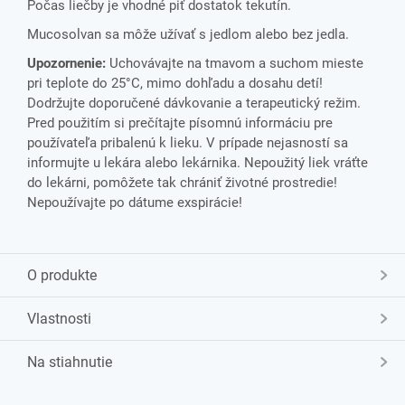
Počas liečby je vhodné piť dostatok tekutín.
Mucosolvan sa môže užívať s jedlom alebo bez jedla.
Upozornenie:
Uchovávajte na tmavom a suchom mieste
pri teplote do 25°C, mimo dohľadu a dosahu detí!
Dodržujte doporučené dávkovanie a terapeutický režim.
Pred použitím si prečítajte písomnú informáciu pre
používateľa pribalenú k lieku. V prípade nejasností sa
informujte u lekára alebo lekárnika. Nepoužitý liek vráťte
do lekárni, pomôžete tak chrániť životné prostredie!
Nepoužívajte po dátume exspirácie!
O produkte
Vlastnosti
Na stiahnutie