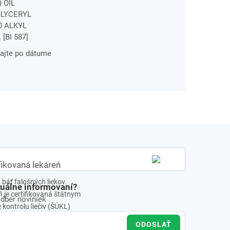
 OIL
GLYCERYL
0 ALKYL
BI 587]
ajte po dátume
fikovaná lekáreň
báť falošných liekov.
tuálne informovaní?
 je certifikovaná štátnym
odber noviniek
kontrolu liečiv (ŠÚKL)
ODOSLAŤ