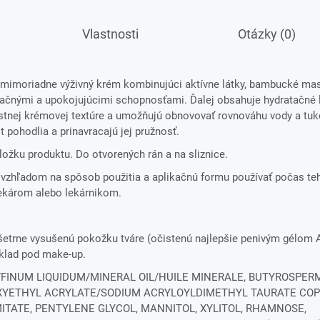
Vlastnosti
Otázky (0)
mimoriadne výživný krém kombinujúci aktívne látky, bambucké masl
ačnými a upokojujúcimi schopnosťami. Ďalej obsahuje hydratačné l
astnej krémovej textúre a umožňujú obnovovať rovnováhu vody a tuko
 pohodlia a prinavracajú jej pružnosť.
ložku produktu. Do otvorených rán a na sliznice.
 vzhľadom na spôsob použitia a aplikačnú formu používať počas te
lekárom alebo lekárnikom.
:
 šetrne vysušenú pokožku tváre (očistenú najlepšie penivým gélom
dklad pod make-up.
FFINUM LIQUIDUM/MINERAL OIL/HUILE MINERALE, BUTYROSPER
OXYETHYL ACRYLATE/SODIUM ACRYLOYLDIMETHYL TAURATE COP
MITATE, PENTYLENE GLYCOL, MANNITOL, XYLITOL, RHAMNOSE,