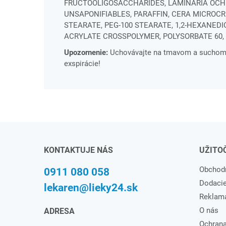
FRUCTOOLIGOSACCHARIDES, LAMINARIA OCHR
UNSAPONIFIABLES, PARAFFIN, CERA MICROCR
STEARATE, PEG-100 STEARATE, 1,2-HEXANEDI
ACRYLATE CROSSPOLYMER, POLYSORBATE 60, G
Upozornenie:
Uchovávajte na tmavom a suchom m
exspirácie!
KONTAKTUJE NÁS
UŽITO
Obchod
0911 080 058
Dodaci
lekaren@lieky24.sk
Reklam
O nás
ADRESA
Ochrana