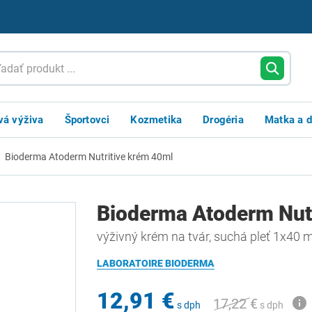
vá výživa
Športovci
Kozmetika
Drogéria
Matka a d
Bioderma Atoderm Nutritive krém 40ml
Bioderma Atoderm Nutr
výživný krém na tvár, suchá pleť 1x40 m
LABORATOIRE BIODERMA
12,91 €
17,22 €
s dph
s dph