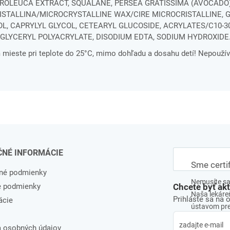
OLEUCA EXTRACT, SQUALANE, PERSEA GRATISSIMA (AVOCADO)
ISTALLINA/MICROCRYSTALLINE WAX/CIRE MICROCRISTALLINE, 
OL, CAPRYLYL GLYCOL, CETEARYL GLUCOSIDE, ACRYLATES/C10-3
LYCERYL POLYACRYLATE, DISODIUM EDTA, SODIUM HYDROXIDE. [
ieste pri teplote do 25°C, mimo dohľadu a dosahu detí! Nepoužív
ČNÉ INFORMÁCIE
Sme certi
né podmienky
Nemusíte sa 
e podmienky
Chcete byť ak
Naša lekáreň
Prihláste sa na 
ácie
ústavom pre 
 osobných údajov