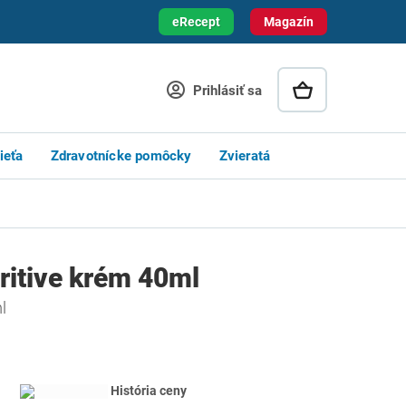
eRecept
Magazín
Prihlásiť sa
ieťa
Zdravotnícke pomôcky
Zvieratá
itive krém 40ml
l
História ceny