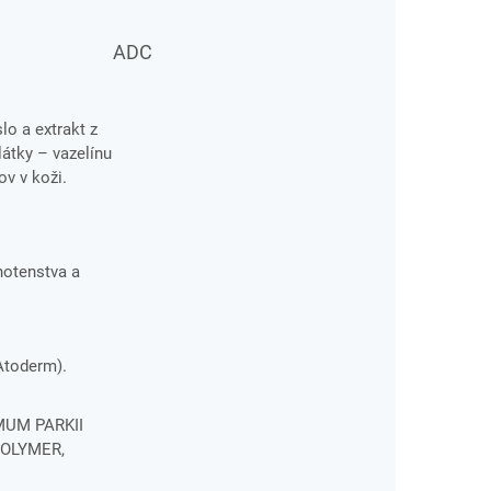
ADC
o a extrakt z
átky – vazelínu
v v koži.
hotenstva a
 Atoderm).
MUM PARKII
OLYMER,