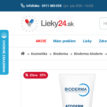
Infolinka:
0911 080 058
(po - pia: 8:00 - 16:00)
AKCIE
Mám problém
Lieky
Zdra
Kozmetika
Bioderma
Bioderma Atoderm
25%
Zľava