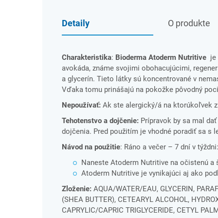
Detaily
O produkte
Charakteristika
:
Bioderma Atoderm Nutritive
je 
avokáda, známe svojimi obohacujúcimi, regener
a glycerín. Tieto látky sú koncentrované v nem
Vďaka tomu prinášajú na pokožke pôvodný pocit
Nepoužívať:
Ak ste alergický/á na ktorúkoľvek z
Tehotenstvo a dojčenie:
Prípravok by sa mal dať
dojčenia. Pred použitím je vhodné poradiť sa s 
Návod na použitie
: Ráno a večer – 7 dní v týždni
Naneste Atoderm Nutritive na očistenú a
Atoderm Nutritive je vynikajúci aj ako po
Zloženie:
AQUA/WATER/EAU, GLYCERIN, PARA
(SHEA BUTTER), CETEARYL ALCOHOL, HYDR
CAPRYLIC/CAPRIC TRIGLYCERIDE, CETYL PAL