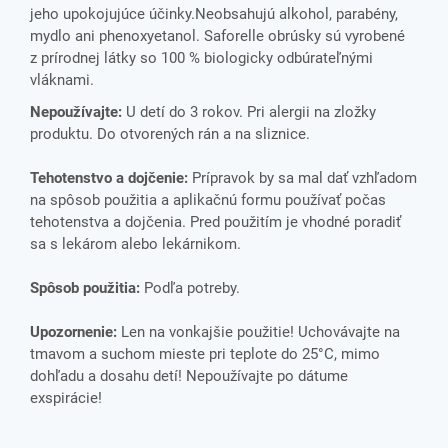
jeho upokojujúce účinky.Neobsahujú alkohol, parabény,
mydlo ani phenoxyetanol. Saforelle obrúsky sú vyrobené
z prírodnej látky so 100 % biologicky odbúrateľnými
vláknami.
Nepoužívajte:
U detí do 3 rokov. Pri alergii na zložky
produktu. Do otvorených rán a na sliznice.
Tehotenstvo a dojčenie:
Prípravok by sa mal dať vzhľadom
na spôsob použitia a aplikačnú formu používať počas
tehotenstva a dojčenia. Pred použitím je vhodné poradiť
sa s lekárom alebo lekárnikom.
Spôsob použitia:
Podľa potreby.
Upozornenie:
Len na vonkajšie použitie! Uchovávajte na
tmavom a suchom mieste pri teplote do 25°C, mimo
dohľadu a dosahu detí! Nepoužívajte po dátume
exspirácie!