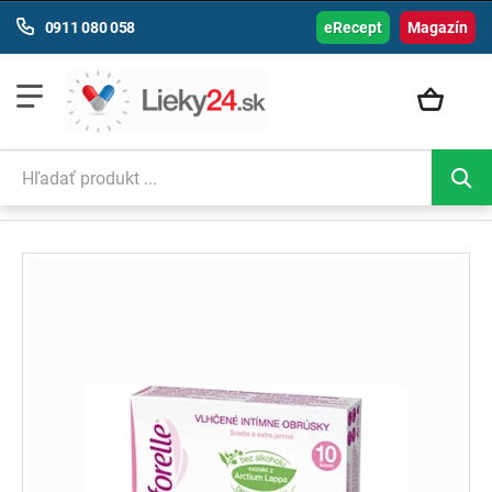
0911 080 058
eRecept
Magazín