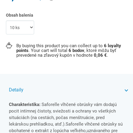
Obsah balenia
By buying this product you can collect up to
6
loyalty
points
. Your cart will total
6
bodov
, ktoré môžu byť
prevedené na zľavový kupón v hodnote
0,06 €
.
Detaily
Charakteristika:
Saforelle vlhčené obrúsky vám dodajú
pocit intímnej čistoty, sviežosti a ochrany vo všetkých
situáciách (na cestách, počas menštruácie, pred
lekárskou prehliadkou, atď.).Saforelle vlhčené obrúsky sú
obohatené o extrakt z lopúcha veľkého,uznávaného pre