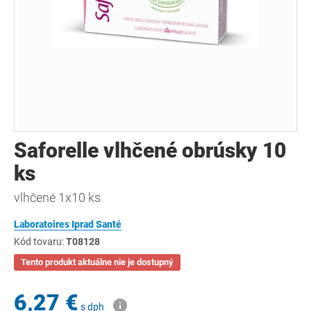
Saforelle vlhčené obrúsky 10
ks
vlhčené 1x10 ks
Laboratoires Iprad Santé
Kód tovaru:
T08128
Tento produkt aktuálne nie je dostupný
6,27 €
s dph