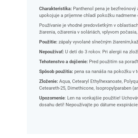
Charakteristika:
Panthenol pena je bezfreónový 
upokojuje a príjemne chladí pokožku nadmerne
Používanie je vhodné predovšetkým v oblastiac
žiarenia, ožiarenia v soláriách, vplyvom počasia,
Použitie:
zápaly vyvolané slnečným žiarením,každ
Nepoužívať:
U detí do 3 rokov. Pri alergii na zlo
Tehotenstvo a dojčenie:
Pred použitím sa poraď
Spôsob použitia:
pena sa nanáša na pokožku v te
Zloženie:
Aqua, Cetearyl Ethylhexanoate, Polyqua
Ceteareth-25, Dimethicone, Isopropylparaben (a
Upozornenie
: Len na vonkajšie použitie! Uchov
dosahu detí! Nepoužívajte po dátume exspiráci