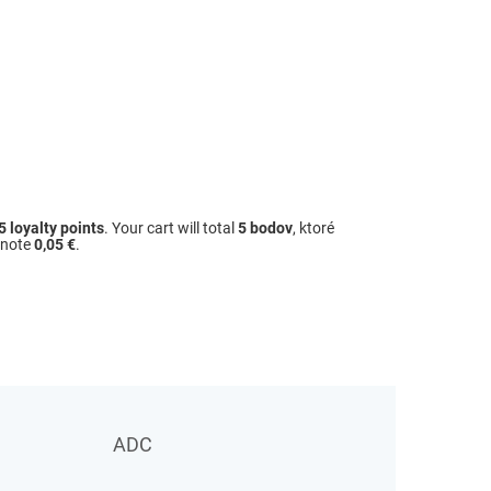
5
loyalty points
. Your cart will total
5
bodov
, ktoré
dnote
0,05 €
.
ADC