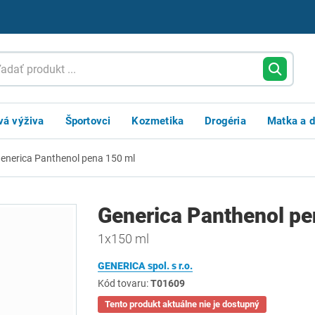
vá výživa
Športovci
Kozmetika
Drogéria
Matka a d
enerica Panthenol pena 150 ml
Generica Panthenol pe
1x150 ml
GENERICA spol. s r.o.
Kód tovaru:
T01609
Tento produkt aktuálne nie je dostupný