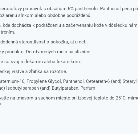
aerosólový prípravok s obsahom 6% panthenolu. Panthenol pena pri
 ožiarenú slnkom alebo obdobne podráždenú.
h, kde dochádza k podráždeniu a začervenaniu kože v dôsledku nám
 trením.
odenná starostlivosť o pokožku, aj u detí.
žky produktu. Do otvorených rán a na sliznice.
te so svojím lekárom alebo lekárnikom.
nkej vrstve a zľahka sa rozotrie.
ternium-16, Propylene Glycol, Panthenol, Ceteareth-6 (and) Stearyl
nd) Isobutylparaben (and) Butylparaben, Parfum
ávajte na tmavom a suchom mieste pri izbovej teplote do 25°C, mim
e!