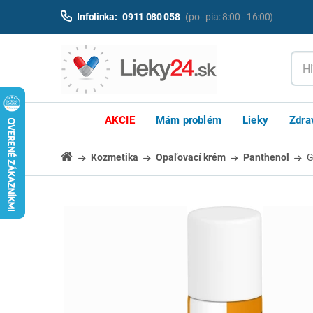
Infolinka:
0911 080 058
(po - pia: 8:00 - 16:00)
AKCIE
Mám problém
Lieky
Zdra
Kozmetika
Opaľovací krém
Panthenol
G