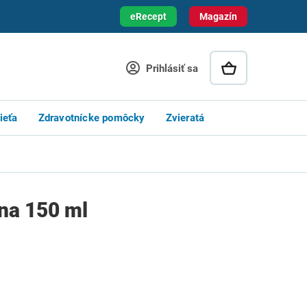
eRecept
Magazín
Prihlásiť sa
ieťa
Zdravotnícke pomôcky
Zvieratá
na 150 ml