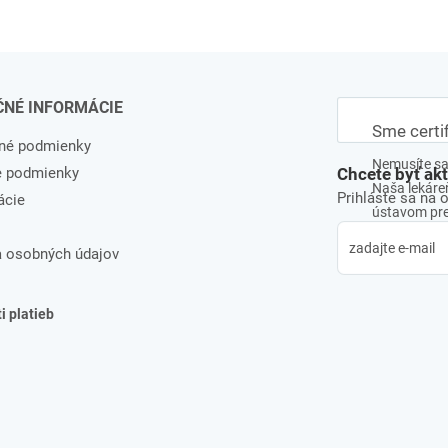
ČNÉ INFORMÁCIE
Sme certi
né podmienky
Nemusíte sa 
e podmienky
Chcete byť ak
Naša lekáreň
Prihláste sa na 
ácie
ústavom pre 
 osobných údajov
 platieb