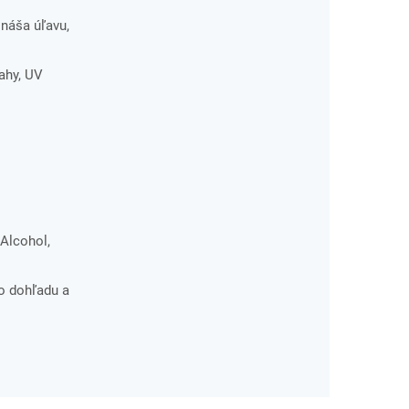
náša úľavu,
ahy, UV
 Alcohol,
o dohľadu a