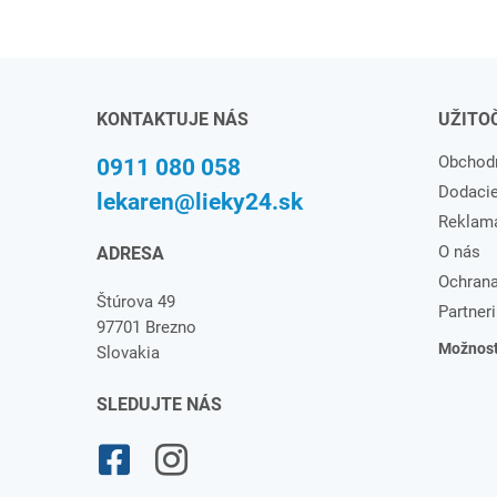
KONTAKTUJE NÁS
UŽITO
Obchod
0911 080 058
Dodaci
lekaren@lieky24.sk
Reklam
O nás
ADRESA
Ochrana
Štúrova 49
Partneri
97701 Brezno
Možnosti
Slovakia
SLEDUJTE NÁS