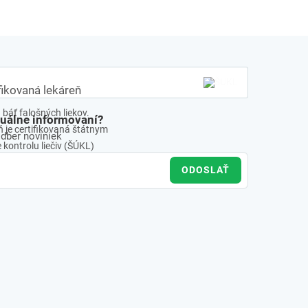
fikovaná lekáreň
báť falošných liekov.
tuálne informovaní?
 je certifikovaná štátnym
odber noviniek
kontrolu liečiv (ŠÚKL)
ODOSLAŤ