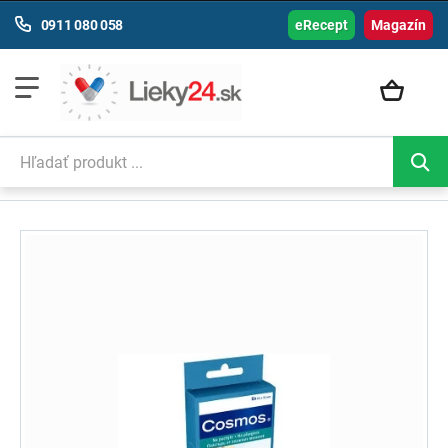
0911 080 058
eRecept
Magazín