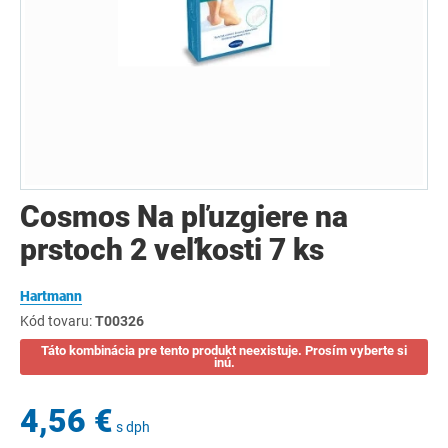
Cosmos Na pľuzgiere na
prstoch 2 veľkosti 7 ks
Hartmann
Kód tovaru:
T00326
Táto kombinácia pre tento produkt neexistuje. Prosím vyberte si
inú.
4,56 €
s dph