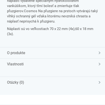
náplasti vybavené špeciálnym hydrokoloidním
vankúšikom, ktorý tlmí bolesť a zmierňuje tlak
pľuzgierov.Cosmos Na pľuzgiere na prstoch vytvárajú taký
vlhký ochranný gél vďaka ktorému nevzniká chrasta a
náplasť neprisychá k pľuzgieru.
Náplasti sú vo veľkostiach 70 x 22 mm (4x),60 x 18 mm
(3x).
O produkte
Vlastnosti
Otázky (0)