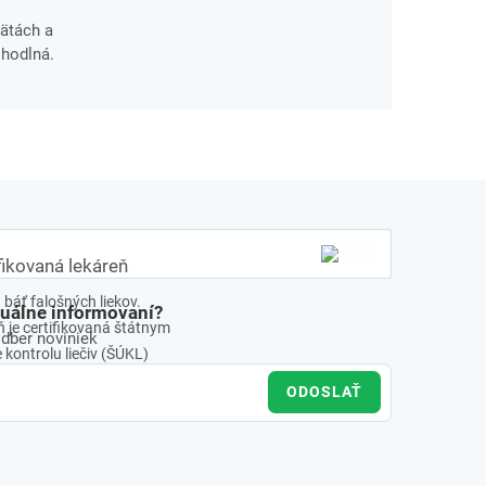
pätách a
ohodlná.
fikovaná lekáreň
báť falošných liekov.
tuálne informovaní?
 je certifikovaná štátnym
odber noviniek
kontrolu liečiv (ŠÚKL)
ODOSLAŤ