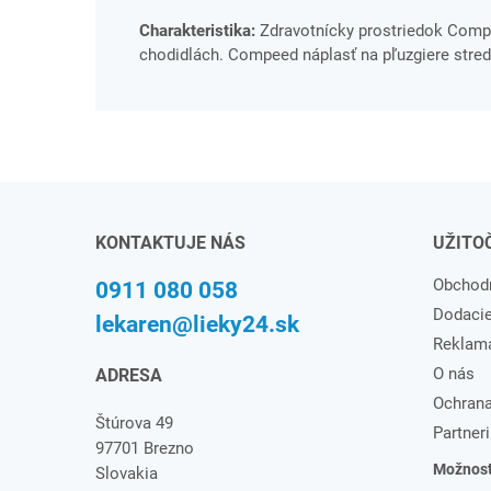
Charakteristika:
Zdravotnícky prostriedok Compe
chodidlách. Compeed náplasť na pľuzgiere stredn
KONTAKTUJE NÁS
UŽITO
Obchod
0911 080 058
Dodaci
lekaren@lieky24.sk
Reklam
O nás
ADRESA
Ochrana
Štúrova 49
Partneri
97701 Brezno
Možnosti
Slovakia