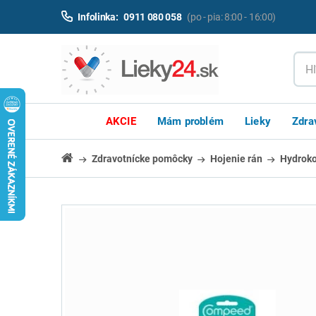
Infolinka:
0911 080 058
(po - pia: 8:00 - 16:00)
AKCIE
Mám problém
Lieky
Zdra
Zdravotnícke pomôcky
Hojenie rán
Hydroko