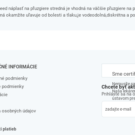
ed náplasť na pľuzgiere stredná je vhodná na väčšie pľuzgiere na 
á okamžite uľavuje od bolesti a tlaku,je vodeodolná,diskrétna a p
ČNÉ INFORMÁCIE
Sme certi
né podmienky
Nemusíte sa 
e podmienky
Chcete byť ak
Naša lekáreň
Prihláste sa na 
ácie
ústavom pre 
 osobných údajov
 platieb