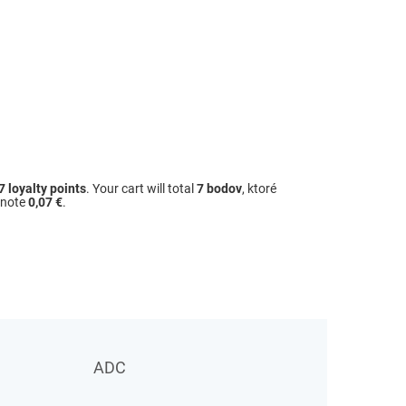
7
loyalty points
. Your cart will total
7
bodov
, ktoré
dnote
0,07 €
.
ADC