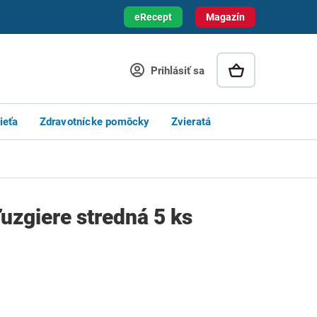
eRecept
Magazín
Prihlásiť sa
ieťa
Zdravotnícke pomôcky
Zvieratá
uzgiere stredná 5 ks