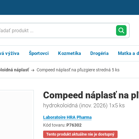
vá výživa
Športovci
Kozmetika
Drogéria
Matka a d
loidná náplasť
Compeed náplasť na pľuzgiere stredná 5 ks
Compeed náplasť na pľ
hydrokoloidná (inov. 2026) 1x5 ks
Laboratoire HRA Pharma
Kód tovaru:
P76302
Tento produkt aktuálne nie je dostupný