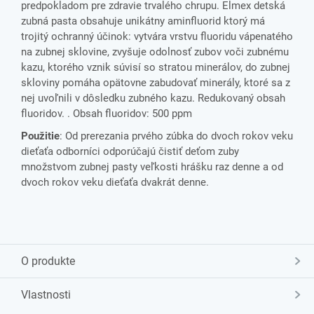
predpokladom pre zdravie trvalého chrupu. Elmex detská
zubná pasta obsahuje unikátny aminfluorid ktorý má
trojitý ochranný účinok: vytvára vrstvu fluoridu vápenatého
na zubnej sklovine, zvyšuje odolnosť zubov voči zubnému
kazu, ktorého vznik súvisí so stratou minerálov, do zubnej
skloviny pomáha opätovne zabudovať minerály, ktoré sa z
nej uvoľnili v dôsledku zubného kazu. Redukovaný obsah
fluoridov. . Obsah fluoridov: 500 ppm
Použitie
: Od prerezania prvého zúbka do dvoch rokov veku
dieťaťa odborníci odporúčajú čistiť deťom zuby
množstvom zubnej pasty veľkosti hrášku raz denne a od
dvoch rokov veku dieťaťa dvakrát denne.
O produkte
Vlastnosti