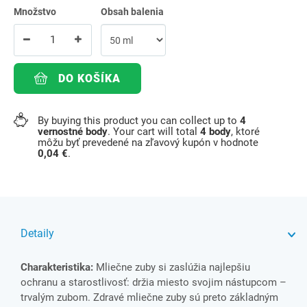
Množstvo
Obsah balenia
DO KOŠÍKA
By buying this product you can collect up to
4
vernostné body
. Your cart will total
4
body
, ktoré
môžu byť prevedené na zľavový kupón v hodnote
0,04 €
.
Detaily
Charakteristika:
Mliečne zuby si zaslúžia najlepšiu
ochranu a starostlivosť: držia miesto svojim nástupcom –
trvalým zubom. Zdravé mliečne zuby sú preto základným