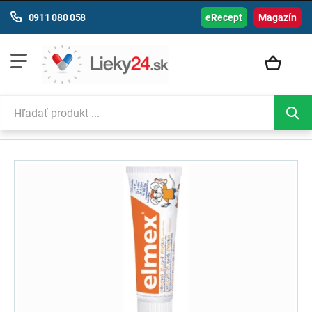
0911 080 058
eRecept
Magazín