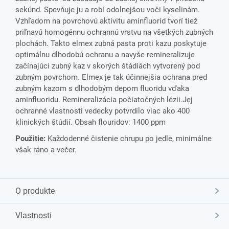
sekúnd. Spevňuje ju a robí odolnejšou voči kyselinám.
Vzhľadom na povrchovú aktivitu aminfluorid tvorí tiež
priľnavú homogénnu ochrannú vrstvu na všetkých zubných
plochách. Takto elmex zubná pasta proti kazu poskytuje
optimálnu dlhodobú ochranu a navyše remineralizuje
začínajúci zubný kaz v skorých štádiách vytvorený pod
zubným povrchom. Elmex je tak účinnejšia ochrana pred
zubným kazom s dlhodobým depom fluoridu vďaka
aminfluoridu. Remineralizácia počiatočných lézii.Jej
ochranné vlastnosti vedecky potvrdilo viac ako 400
klinických štúdií. Obsah flouridov: 1400 ppm
Použitie:
Každodenné čistenie chrupu po jedle, minimálne
však ráno a večer.
O produkte
Vlastnosti