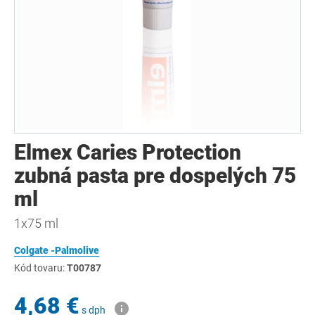
Elmex Caries Protection
zubná pasta pre dospelých 75
ml
1x75 ml
Colgate -Palmolive
Kód tovaru:
T00787
4,68 €
s dph