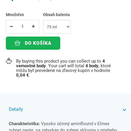
Množstvo
Obsah balenia
DO KOŠÍKA
By buying this product you can collect up to
4
vernostné body
. Your cart will total
4
body
, ktoré
môžu byť prevedené na zľavový kupón v hodnote
0,04 €
.
Detaily
Charakteristika:
Vysoko účinný aminflourid v Elmex
zubnej paste sa zabuduje do zubnej skloviny v priebehu