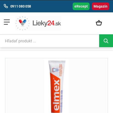
0911 080 058
eRecept
Magazín