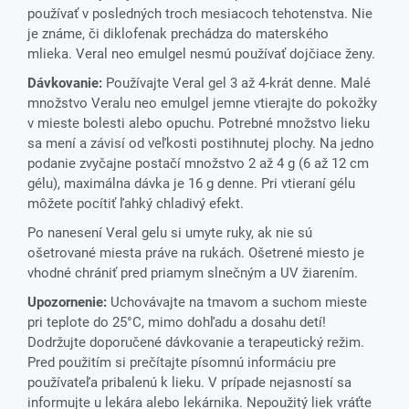
používať v posledných troch mesiacoch tehotenstva. Nie
je známe, či diklofenak prechádza do materského
mlieka. Veral neo emulgel nesmú používať dojčiace ženy.
Dávkovanie:
Používajte Veral gel 3 až 4-krát denne. Malé
množstvo Veralu neo emulgel jemne vtierajte do pokožky
v mieste bolesti alebo opuchu. Potrebné množstvo lieku
sa mení a závisí od veľkosti postihnutej plochy. Na jedno
podanie zvyčajne postačí množstvo 2 až 4 g (6 až 12 cm
gélu), maximálna dávka je 16 g denne. Pri vtieraní gélu
môžete pocítiť ľahký chladivý efekt.
Po nanesení Veral gelu si umyte ruky, ak nie sú
ošetrované miesta práve na rukách. Ošetrené miesto je
vhodné chrániť pred priamym slnečným a UV žiarením.
Upozornenie:
Uchovávajte na tmavom a suchom mieste
pri teplote do 25°C, mimo dohľadu a dosahu detí!
Dodržujte doporučené dávkovanie a terapeutický režim.
Pred použitím si prečítajte písomnú informáciu pre
používateľa pribalenú k lieku. V prípade nejasností sa
informujte u lekára alebo lekárnika. Nepoužitý liek vráťte