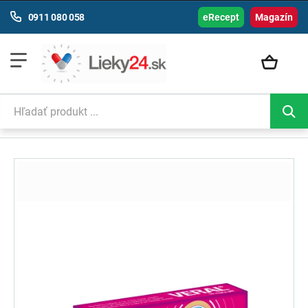
0911 080 058
eRecept
Magazín