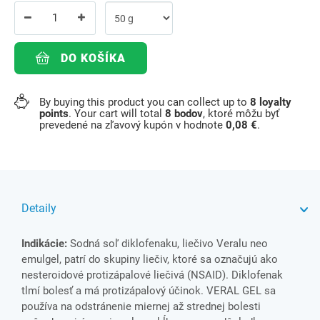
DO KOŠÍKA
By buying this product you can collect up to
8
loyalty
points
. Your cart will total
8
bodov
, ktoré môžu byť
prevedené na zľavový kupón v hodnote
0,08 €
.
Detaily
Indikácie:
Sodná soľ diklofenaku, liečivo Veralu neo
emulgel, patrí do skupiny liečiv, ktoré sa označujú ako
nesteroidové protizápalové liečivá (NSAID). Diklofenak
tlmí bolesť a má protizápalový účinok. VERAL GEL sa
používa na odstránenie miernej až strednej bolesti