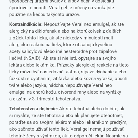
spôsobenej úrazmi svalov a kĺbov, napr. v dôsledku
športovej činnosti. Veral gel je určený na vonkajšie
použitie na liečbu takýchto úrazov.
Kontraindikácie:
Nepoužívajte Veral neo emulgel, ak ste
alergický na diklofenak alebo na ktorúkoľvek z ďalších
zložiek tohto lieku, ak ste niekedy v minulosti mali
alergickú reakciu na lieky, ktoré obsahujú kyselinu
acetylsalicylovú alebo iné nesteroidné protizápalové
liečivá (NSAID). Ak ste si nie istí, opýtajte sa svojho
lekára alebo lekárnika. Príznaky alergickej reakcie na tieto
lieky môžu byť nasledovné: astma, sípavé dýchanie alebo
ťažkosti s dýchaním, žihľavka alebo kožná vyrážka, opuch
tváre alebo jazyka, nádcha.Nepoužívajte Veral neo
emulgel na chorú kožu, otvorené rany alebo na vyrážky
a ekzém, v 3. trimestri tehotenstva.
Tehotenstvo a dojčenie:
Ak ste tehotná alebo dojčíte, ak
si myslíte, že ste tehotná alebo ak plánujete otehotnieť,
poraďte sa so svojím lekárom alebo lekárnikom predtým,
ako začnete užívať tento liek. Veral gel nemajú používať
tehotné ženy s výnimkou, ak to odporučí lekár. Nesmie sa