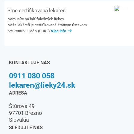
Sme certifikovaná lekáreň
Nemusíte sa báť falošných liekov.
Naša lekáreň je certifikovaná štátnym ústavom
pre kontrolu liečiv (ŠÚKL)
Viac info
KONTAKTUJE NÁS
0911 080 058
lekaren@lieky24.sk
ADRESA
Štúrova 49
97701 Brezno
Slovakia
SLEDUJTE NÁS