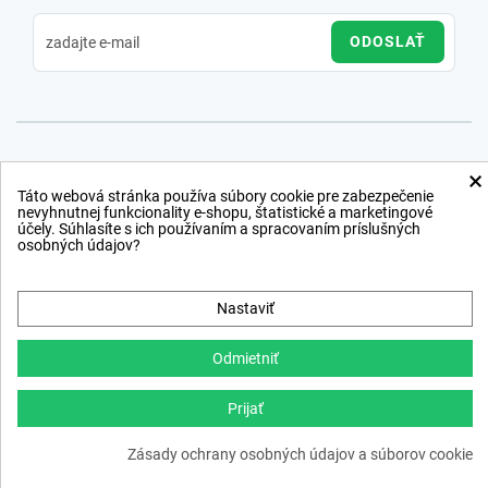
ODOSLAŤ
×
Táto webová stránka používa súbory cookie pre zabezpečenie
nevyhnutnej funkcionality e-shopu, štatistické a marketingové
účely. Súhlasíte s ich používaním a spracovaním príslušných
osobných údajov?
Nastaviť
Odmietniť
Prijať
Copyright © 2012 − 2026
Zásady ochrany osobných údajov a súborov cookie
webdesign
,
ppc
›
netsuccess.sk