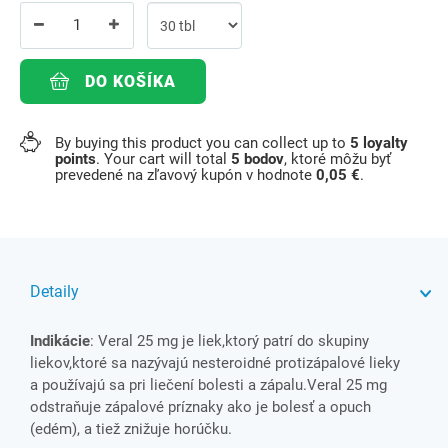
DO KOŠÍKA
By buying this product you can collect up to
5
loyalty
points
. Your cart will total
5
bodov
, ktoré môžu byť
prevedené na zľavový kupón v hodnote
0,05 €
.
Detaily
Indikácie
: Veral 25 mg je liek,ktorý patrí do skupiny
liekov,ktoré sa nazývajú nesteroidné protizápalové lieky
a používajú sa pri liečení bolesti a zápalu.Veral 25 mg
odstraňuje zápalové príznaky ako je bolesť a opuch
(edém), a tiež znižuje horúčku.