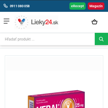
0911 080 058
eRecept
Magazín