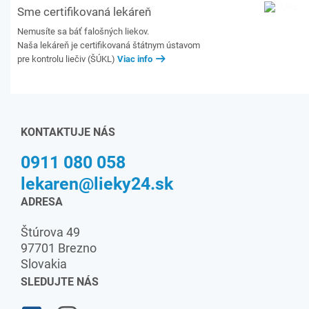
Sme certifikovaná lekáreň
Nemusíte sa báť falošných liekov.
Naša lekáreň je certifikovaná štátnym ústavom
pre kontrolu liečiv (ŠÚKL)
Viac info
KONTAKTUJE NÁS
0911 080 058
lekaren@lieky24.sk
ADRESA
Štúrova 49
97701 Brezno
Slovakia
SLEDUJTE NÁS