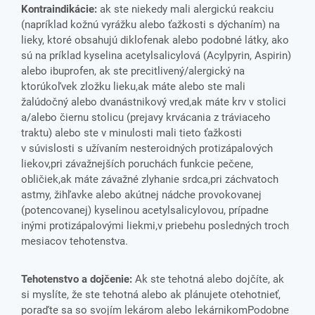
Kontraindikácie:
ak ste niekedy mali alergickú reakciu
(napríklad kožnú vyrážku alebo ťažkosti s dýchaním) na
lieky, ktoré obsahujú diklofenak alebo podobné látky, ako
sú na príklad kyselina acetylsalicylová (Acylpyrin, Aspirin)
alebo ibuprofen, ak ste precitlivený/alergický na
ktorúkoľvek zložku lieku,ak máte alebo ste mali
žalúdočný alebo dvanástnikový vred,ak máte krv v stolici
a/alebo čiernu stolicu (prejavy krvácania z tráviaceho
traktu) alebo ste v minulosti mali tieto ťažkosti
v súvislosti s užívaním nesteroidných protizápalových
liekov,pri závažnejších poruchách funkcie pečene,
obličiek,ak máte závažné zlyhanie srdca,pri záchvatoch
astmy, žihľavke alebo akútnej nádche provokovanej
(potencovanej) kyselinou acetylsalicylovou, prípadne
inými protizápalovými liekmi,v priebehu posledných troch
mesiacov tehotenstva.
Tehotenstvo a dojčenie:
Ak ste tehotná alebo dojčíte, ak
si myslíte, že ste tehotná alebo ak plánujete otehotnieť,
poraďte sa so svojím lekárom alebo lekárnikomPodobne