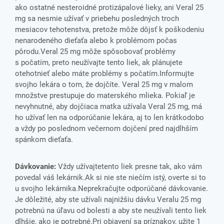
ako ostatné nesteroidné protizápalové lieky, ani Veral 25
mg sa nesmie užívať v priebehu posledných troch
mesiacov tehotenstva, pretože môže dôjsť k poškodeniu
nenarodeného dieťaťa alebo k problémom počas
pôrodu.Veral 25 mg môže spôsobovať problémy
s počatím, preto neužívajte tento liek, ak plánujete
otehotnieť alebo máte problémy s počatím.Informujte
svojho lekára o tom, že dojčíte. Veral 25 mg v malom
množstve prestupuje do materského mlieka. Pokiaľ je
nevyhnutné, aby dojčiaca matka užívala Veral 25 mg, má
ho užívať len na odporúčanie lekára, aj to len krátkodobo
a vždy po poslednom večernom dojčení pred najdlhším
spánkom dieťaťa.
Dávkovanie:
Vždy užívajtetento liek presne tak, ako vám
povedal váš lekárnik.Ak si nie ste niečím istý, overte si to
u svojho lekárnika.Neprekračujte odporúčané dávkovanie.
Je dôležité, aby ste užívali najnižšiu dávku Veralu 25 mg
potrebnú na úľavu od bolesti a aby ste neužívali tento liek
dlhšie, ako je potrebné.Pri objavení sa príznakov, užite 1