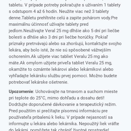
tabletu. V prípade potreby pokračujte s užívaním 1 tablety
s odstupom 4 až 6 hodín. Neužite viac než 3 tablety
denne.Tabletu prehltnite celú a zapite pohárom vody.Pre
maximálnu účinnosť užívajte tablety pred
jedlom.Neužívajte Veral 25 mg dlhšie ako 5 dní pri liečbe
bolesti a dlhšie ako 3 dni pri liečbe horúčky. Pokiaľ
príznaky pretrvávajú alebo sa zhoršujú, kontaktujte svojho
lekára, aby bolo isté, že nie sú spôsobené vážnejším
ochorením.Ak užijete viac tabliet Veralu 25 mg ako
máte.Ak omylom užijete priveľa tabliet Veralu 25 mg,
okamžite to oznámte lekárovi alebo lekárnikovi alebo
vyhľadajte lekársku službu prvej pomoci. Možno budete
potrebovať lekárske ošetrenie.
Upozornenie
: Uchovávajte na tmavom a suchom mieste
pri teplote do 25°C, mimo dohľadu a dosahu detí!
Dodržujte doporučené dávkovanie a terapeutický režim.
Pred použitím si prečítajte písomnú informáciu pre
používateľa pribalenú k lieku. V prípade nejasností sa
informujte u lekára alebo lekárnika. Nepoužitý liek vráťte
do lekárni, pomôžete tak chrániť životné prostredie!