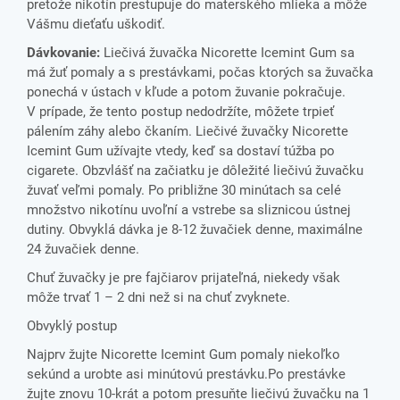
pretože nikotín prestupuje do materského mlieka a môže
Vášmu dieťaťu uškodiť.
Dávkovanie:
Liečivá žuvačka Nicorette Icemint Gum sa
má žuť pomaly a s prestávkami, počas ktorých sa žuvačka
ponechá v ústach v kľude a potom žuvanie pokračuje.
V prípade, že tento postup nedodržíte, môžete trpieť
pálením záhy alebo čkaním. Liečivé žuvačky Nicorette
Icemint Gum užívajte vtedy, keď sa dostaví túžba po
cigarete. Obzvlášť na začiatku je dôležité liečivú žuvačku
žuvať veľmi pomaly. Po približne 30 minútach sa celé
množstvo nikotínu uvoľní a vstrebe sa sliznicou ústnej
dutiny. Obvyklá dávka je 8-12 žuvačiek denne, maximálne
24 žuvačiek denne.
Chuť žuvačky je pre fajčiarov prijateľná, niekedy však
môže trvať 1 – 2 dni než si na chuť zvyknete.
Obvyklý postup
Najprv žujte Nicorette Icemint Gum pomaly niekoľko
sekúnd a urobte asi minútovú prestávku.Po prestávke
žujte znovu 10-krát a potom presuňte liečivú žuvačku na 1