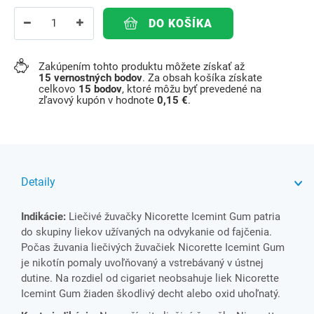
DO KOŠÍKA
Zakúpením tohto produktu môžete získať až
15
vernostných bodov
. Za obsah košíka získate
celkovo
15
bodov
, ktoré môžu byť prevedené na
zľavový kupón v hodnote
0,15 €
.
Detaily
Indikácie:
Liečivé žuvačky Nicorette Icemint Gum patria
do skupiny liekov užívaných na odvykanie od fajčenia.
Počas žuvania liečivých žuvačiek Nicorette Icemint Gum
je nikotín pomaly uvoľňovaný a vstrebávaný v ústnej
dutine. Na rozdiel od cigariet neobsahuje liek Nicorette
Icemint Gum žiaden škodlivý decht alebo oxid uhoľnatý.