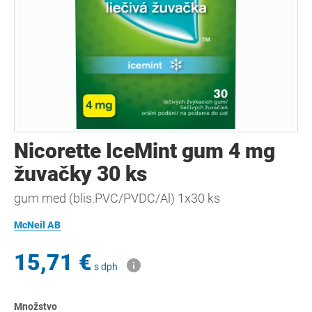
Nicorette IceMint gum 4 mg
žuvačky 30 ks
gum med (blis.PVC/PVDC/Al) 1x30 ks
McNeil AB
15,71 €
s dph
Množstvo