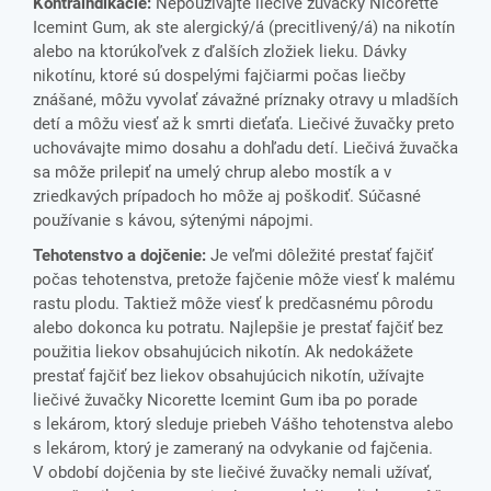
Kontraindikácie:
Nepoužívajte liečivé žuvačky Nicorette
Icemint Gum, ak ste alergický/á (precitlivený/á) na nikotín
alebo na ktorúkoľvek z ďalších zložiek lieku. Dávky
nikotínu, ktoré sú dospelými fajčiarmi počas liečby
znášané, môžu vyvolať závažné príznaky otravy u mladších
detí a môžu viesť až k smrti dieťaťa. Liečivé žuvačky preto
uchovávajte mimo dosahu a dohľadu detí. Liečivá žuvačka
sa môže prilepiť na umelý chrup alebo mostík a v
zriedkavých prípadoch ho môže aj poškodiť. Súčasné
používanie s kávou, sýtenými nápojmi.
Tehotenstvo a dojčenie:
Je veľmi dôležité prestať fajčiť
počas tehotenstva, pretože fajčenie môže viesť k malému
rastu plodu. Taktiež môže viesť k predčasnému pôrodu
alebo dokonca ku potratu. Najlepšie je prestať fajčiť bez
použitia liekov obsahujúcich nikotín. Ak nedokážete
prestať fajčiť bez liekov obsahujúcich nikotín, užívajte
liečivé žuvačky Nicorette Icemint Gum iba po porade
s lekárom, ktorý sleduje priebeh Vášho tehotenstva alebo
s lekárom, ktorý je zameraný na odvykanie od fajčenia.
V období dojčenia by ste liečivé žuvačky nemali užívať,