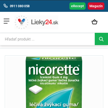
0911 080 058
eRecept
Magazín