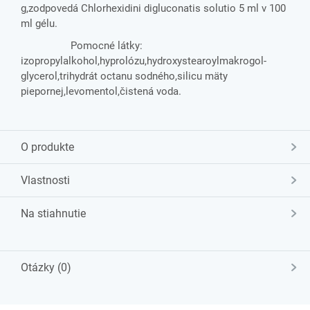
g,zodpovedá Chlorhexidini digluconatis solutio 5 ml v 100
ml gélu.
Pomocné látky:
izopropylalkohol,hyprolózu,hydroxystearoylmakrogol-
glycerol,trihydrát octanu sodného,silicu mäty
piepornej,levomentol,čistená voda.
O produkte
Vlastnosti
Na stiahnutie
Otázky (0)