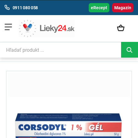
0911 080 058
eRecept
Magazín