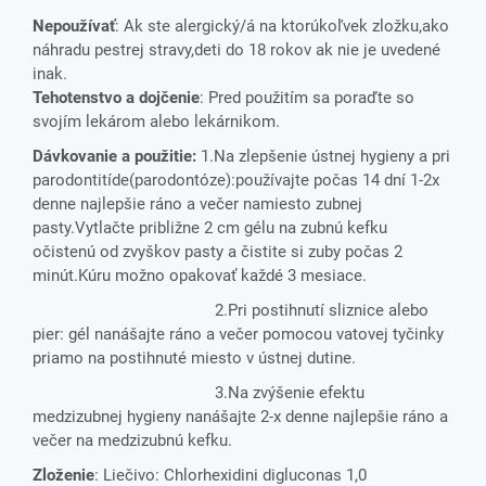
Nepoužívať
: Ak ste alergický/á na ktorúkoľvek zložku,ako
náhradu pestrej stravy,deti do 18 rokov ak nie je uvedené
inak.
Tehotenstvo a dojčenie
: Pred použitím sa poraďte so
svojím lekárom alebo lekárnikom.
Dávkovanie a použitie:
1.Na zlepšenie ústnej hygieny a pri
parodontitíde(parodontóze):používajte počas 14 dní 1-2x
denne najlepšie ráno a večer namiesto zubnej
pasty.Vytlačte približne 2 cm gélu na zubnú kefku
očistenú od zvyškov pasty a čistite si zuby počas 2
minút.Kúru možno opakovať každé 3 mesiace.
2.Pri postihnutí sliznice alebo
pier: gél nanášajte ráno a večer pomocou vatovej tyčinky
priamo na postihnuté miesto v ústnej dutine.
3.Na zvýšenie efektu
medzizubnej hygieny nanášajte 2-x denne najlepšie ráno a
večer na medzizubnú kefku.
Zloženie
: Liečivo: Chlorhexidini digluconas 1,0