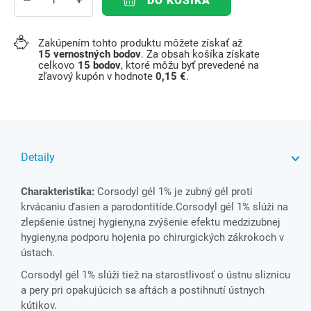
DO KOŠÍKA
Zakúpením tohto produktu môžete získať až
15
vernostných bodov
. Za obsah košíka získate
celkovo
15
bodov
, ktoré môžu byť prevedené na
zľavový kupón v hodnote
0,15 €
.
Detaily
Charakteristika:
Corsodyl gél 1% je zubný gél proti
krvácaniu ďasien a parodontitíde.Corsodyl gél 1% slúži na
zlepšenie ústnej hygieny,na zvýšenie efektu medzizubnej
hygieny,na podporu hojenia po chirurgických zákrokoch v
ústach.
Corsodyl gél 1% slúži tiež na starostlivosť o ústnu sliznicu
a pery pri opakujúcich sa aftách a postihnutí ústnych
kútikov.