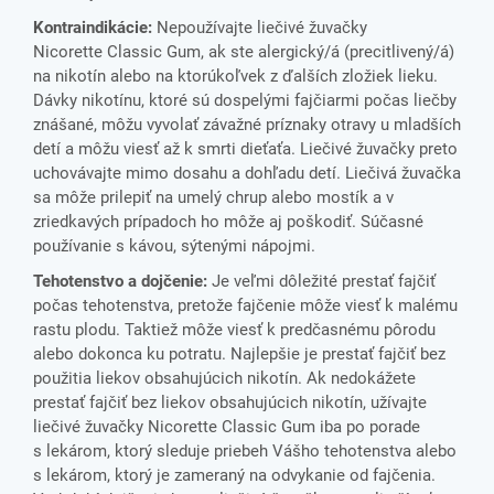
Kontraindikácie:
Nepoužívajte liečivé žuvačky
Nicorette Classic Gum, ak ste alergický/á (precitlivený/á)
na nikotín alebo na ktorúkoľvek z ďalších zložiek lieku.
Dávky nikotínu, ktoré sú dospelými fajčiarmi počas liečby
znášané, môžu vyvolať závažné príznaky otravy u mladších
detí a môžu viesť až k smrti dieťaťa. Liečivé žuvačky preto
uchovávajte mimo dosahu a dohľadu detí. Liečivá žuvačka
sa môže prilepiť na umelý chrup alebo mostík a v
zriedkavých prípadoch ho môže aj poškodiť. Súčasné
používanie s kávou, sýtenými nápojmi.
Tehotenstvo a dojčenie:
Je veľmi dôležité prestať fajčiť
počas tehotenstva, pretože fajčenie môže viesť k malému
rastu plodu. Taktiež môže viesť k predčasnému pôrodu
alebo dokonca ku potratu. Najlepšie je prestať fajčiť bez
použitia liekov obsahujúcich nikotín. Ak nedokážete
prestať fajčiť bez liekov obsahujúcich nikotín, užívajte
liečivé žuvačky Nicorette Classic Gum iba po porade
s lekárom, ktorý sleduje priebeh Vášho tehotenstva alebo
s lekárom, ktorý je zameraný na odvykanie od fajčenia.