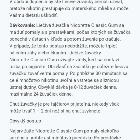
V období dojčenia by ste liečivé žuvačky nemali užívať,
pretože nikotín prestupuje do materského mlieka a môže
Vášmu dieťaťu uškodiť.
Dávkovanie:
Liečivá žuvačka Nicorette Classic Gum sa
má žuť pomaly a s prestávkami, počas ktorých sa žuvačka
ponechá v ústach v kľude a potom žuvanie pokračuje.
V prípade, že tento postup nedodržíte, môžete trpieť
pálením záhy alebo čkaním. Liečivé žuvačky
Nicorette Classic Gum užívajte vtedy, keď sa dostaví
túžba po cigarete. Obzvlášť na začiatku je dôležité liečivú
žuvačku žuvať veľmi pomaly. Po približne 30 minútach sa
celé množstvo nikotínu uvoľní a vstrebe sa sliznicou
ústnej dutiny. Obvyklá dávka je 8-12 žuvačiek denne,
maximálne 24 žuvačiek denne.
Chuť žuvačky je pre fajčiarov prijateľná, niekedy však
môže trvať 1 – 2 dni než si na chuť zvyknete.
Obvyklý postup
Najprv žujte Nicorette Classic Gum pomaly niekoľko
sekúnd a urobte asi minútovú prestávku.Po prestávke