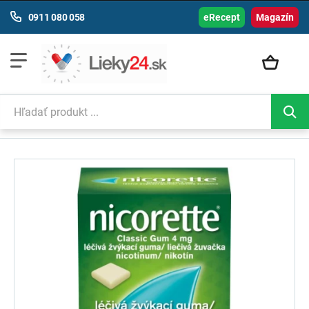
0911 080 058
eRecept
Magazín