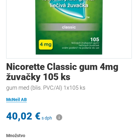
Nicorette Classic gum 4mg
žuvačky 105 ks
gum med (blis. PVC/Al) 1x105 ks
McNeil AB
40,02 €
s dph
Množstvo