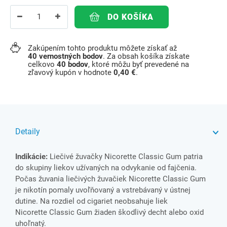
DO KOŠÍKA
Zakúpením tohto produktu môžete získať až
40
vernostných bodov
. Za obsah košíka získate
celkovo
40
bodov
, ktoré môžu byť prevedené na
zľavový kupón v hodnote
0,40 €
.
Detaily
Indikácie:
Liečivé žuvačky Nicorette Classic Gum patria
do skupiny liekov užívaných na odvykanie od fajčenia.
Počas žuvania liečivých žuvačiek Nicorette Classic Gum
je nikotín pomaly uvoľňovaný a vstrebávaný v ústnej
dutine. Na rozdiel od cigariet neobsahuje liek
Nicorette Classic Gum žiaden škodlivý decht alebo oxid
uhoľnatý.