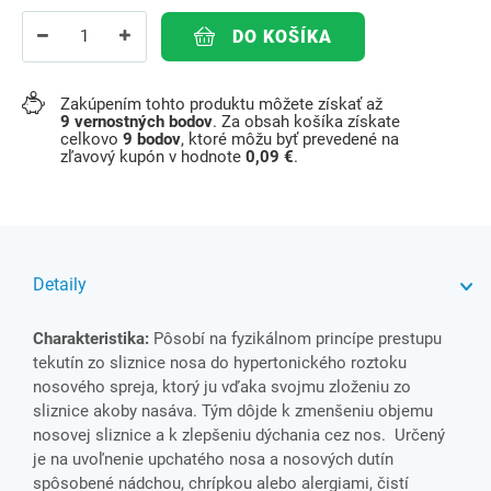
DO KOŠÍKA
Zakúpením tohto produktu môžete získať až
9
vernostných bodov
. Za obsah košíka získate
celkovo
9
bodov
, ktoré môžu byť prevedené na
zľavový kupón v hodnote
0,09 €
.
Detaily
Charakteristika:
Pôsobí na fyzikálnom princípe prestupu
tekutín zo sliznice nosa do hypertonického roztoku
nosového spreja, ktorý ju vďaka svojmu zloženiu zo
sliznice akoby nasáva. Tým dôjde k zmenšeniu objemu
nosovej sliznice a k zlepšeniu dýchania cez nos. Určený
je na uvoľnenie upchatého nosa a nosových dutín
spôsobené nádchou, chrípkou alebo alergiami, čistí