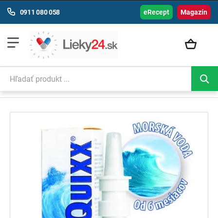
0911 080 058
eRecept
Magazín