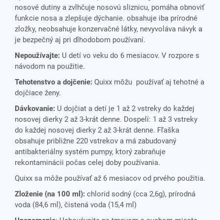
nosové dutiny a zvlhčuje nosovú sliznicu, pomáha obnoviť
funkcie nosa a zlepšuje dýchanie. obsahuje iba prírodné
zložky, neobsahuje konzervačné látky, nevyvoláva návyk a
je bezpečný aj pri dlhodobom používaní.
Nepoužívajte:
U detí vo veku do 6 mesiacov. V rozpore s
návodom na použitie.
Tehotenstvo a dojčenie:
Quixx môžu používať aj tehotné a
dojčiace ženy.
Dávkovanie:
U dojčiat a detí je 1 až 2 vstreky do každej
nosovej dierky 2 až 3-krát denne. Dospelí: 1 až 3 vstreky
do každej nosovej dierky 2 až 3-krát denne. Fľaška
obsahuje približne 220 vstrekov a má zabudovaný
antibakteriálny systém pumpy, ktorý zabraňuje
rekontaminácii počas celej doby používania.
Quixx sa môže používať až 6 mesiacov od prvého použitia.
Zloženie (na 100 ml):
chlorid sodný (cca 2,6g), prírodná
voda (84,6 ml), čistená voda (15,4 ml)