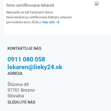
Sme certifikovaná lekáreň
Nemusíte sa báť falošných liekov.
Naša lekáreň je certifikovaná štátnym ústavom
pre kontrolu liečiv (ŠÚKL)
Viac info
KONTAKTUJE NÁS
0911 080 058
lekaren@lieky24.sk
ADRESA
Štúrova 49
97701 Brezno
Slovakia
SLEDUJTE NÁS