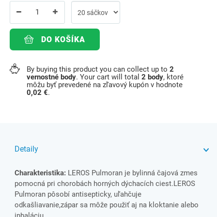
DO KOŠÍKA
By buying this product you can collect up to
2
vernostné body
. Your cart will total
2
body
, ktoré
môžu byť prevedené na zľavový kupón v hodnote
0,02 €
.
Detaily
Charakteristika:
LEROS Pulmoran je bylinná čajová zmes
pomocná pri chorobách horných dýchacích ciest.LEROS
Pulmoran pôsobí antisepticky, uľahčuje
odkašliavanie,zápar sa môže použiť aj na kloktanie alebo
inhaláciu.