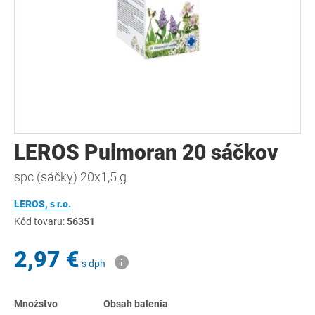
LEROS Pulmoran 20 sáčkov
spc (sáčky) 20x1,5 g
LEROS, s r.o.
Kód tovaru:
56351
2,97 €
s dph
Množstvo
Obsah balenia