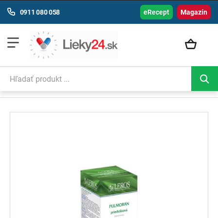
0911 080 058
eRecept
Magazín