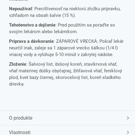
Nepoužívať
: Precitlivenosť na niektorú zložku prípravku,
vzhľadom na obsah šalvie (15 %).
Tehotenstvo a dojčenie
: Pred použitím sa poraďte so
svojím lekárom alebo lekárnikom.
Príprava a dávkovanie
: ZÁPAROVÉ VRECKÁ: Pokiaľ lekár
neurčil inak, zaleje sa 1 záparové vrecko šálkou (1/4 l)
vriacej vody a vylúhuje 5-10 minút v zakrytej nádobe.
Zloženie
: Šalviový list, ibišový koreň, stavikrvová vňať,
vňať materinej dúšky obyčajnej, žihľavová vňať, feniklový
plod, kvet bazy čiernej, skorocelový list, koreň sladkého
drievka.
O produkte
Vlastnosti