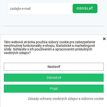
ODOSLAŤ
×
Táto webová stránka používa súbory cookie pre zabezpečenie
nevyhnutnej funkcionality e-shopu, štatistické a marketingové
účely. Súhlasíte s ich používaním a spracovaním príslušných
osobných údajov?
Nastaviť
Odmietniť
Prijať
Copyright © 2012 − 2026
Zásady ochrany osobných údajov a súborov cookie
webdesign
,
ppc
›
netsuccess.sk