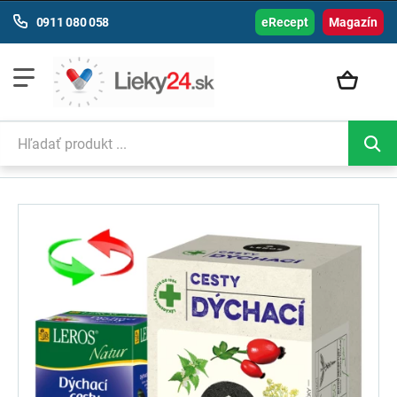
0911 080 058
eRecept
Magazín