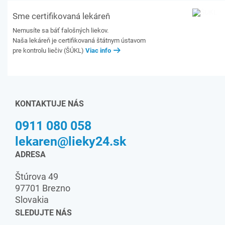
Sme certifikovaná lekáreň
Nemusíte sa báť falošných liekov.
Naša lekáreň je certifikovaná štátnym ústavom
pre kontrolu liečiv (ŠÚKL)
Viac info
KONTAKTUJE NÁS
0911 080 058
lekaren@lieky24.sk
ADRESA
Štúrova 49
97701 Brezno
Slovakia
SLEDUJTE NÁS