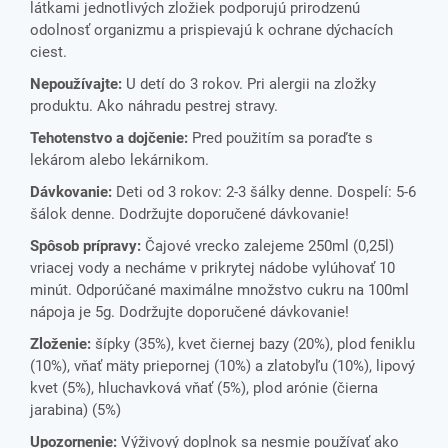
látkami jednotlivých zložiek podporujú prirodzenú
odolnosť organizmu a prispievajú k ochrane dýchacích
ciest.
Nepoužívajte:
U detí do 3 rokov. Pri alergii na zložky
produktu. Ako náhradu pestrej stravy.
Tehotenstvo a dojčenie:
Pred použitím sa poraďte s
lekárom alebo lekárnikom.
Dávkovanie:
Deti od 3 rokov: 2-3 šálky denne. Dospelí: 5-6
šálok denne. Dodržujte doporučené dávkovanie!
Spôsob prípravy:
Čajové vrecko zalejeme 250ml (0,25l)
vriacej vody a necháme v prikrytej nádobe vylúhovať 10
minút. Odporúčané maximálne množstvo cukru na 100ml
nápoja je 5g. Dodržujte doporučené dávkovanie!
Zloženie:
šípky (35%), kvet čiernej bazy (20%), plod feniklu
(10%), vňať mäty priepornej (10%) a zlatobyľu (10%), lipový
kvet (5%), hluchavková vňať (5%), plod arónie (čierna
jarabina) (5%)
Upozornenie:
Výživový doplnok sa nesmie používať ako