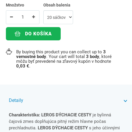
Množstvo
Obsah balenia
DO KOŠÍKA
By buying this product you can collect up to
3
vernostné body
. Your cart will total
3
body
, ktoré
môžu byť prevedené na zľavový kupón v hodnote
0,03 €
.
Detaily
Charakteristika: LEROS DÝCHACIE CESTY
je bylinná
čajová zmes doplňujúca pitný režim hlavne počas
prechladnutia.
LEROS DÝCHACIE CESTY
s jeho účinnými