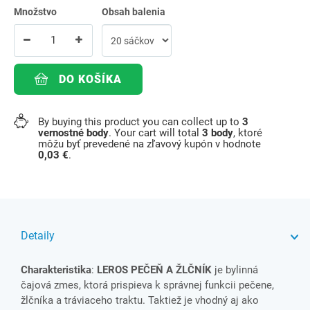
Množstvo
Obsah balenia
DO KOŠÍKA
By buying this product you can collect up to
3
vernostné body
. Your cart will total
3
body
, ktoré
môžu byť prevedené na zľavový kupón v hodnote
0,03 €
.
Detaily
Charakteristika
:
LEROS PEČEŇ A ŽLČNÍK
je bylinná
čajová zmes, ktorá prispieva k správnej funkcii pečene,
žlčníka a tráviaceho traktu. Taktiež je vhodný aj ako