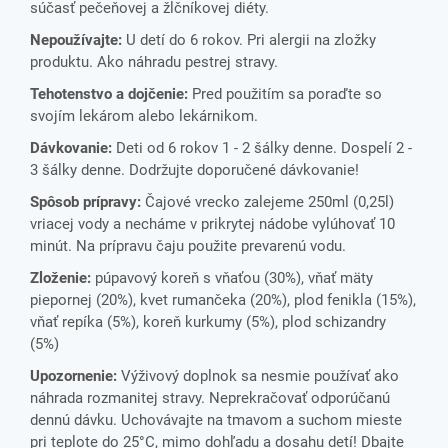
súčasť pečeňovej a žlčníkovej diéty.
Nepoužívajte:
U detí do 6 rokov. Pri alergii na zložky
produktu. Ako náhradu pestrej stravy.
Tehotenstvo a dojčenie:
Pred použitím sa poraďte so
svojím lekárom alebo lekárnikom.
Dávkovanie:
Deti od 6 rokov 1 - 2 šálky denne.
Dospelí 2 -
3 šálky denne.
Dodržujte doporučené dávkovanie!
Spôsob prípravy:
Čajové vrecko zalejeme 250ml (0,25l)
vriacej vody a necháme v prikrytej nádobe vylúhovať 10
minút. Na prípravu čaju použite prevarenú vodu.
Zloženie:
púpavový koreň s vňaťou (30%), vňať mäty
piepornej (20%), kvet rumančeka (20%), plod fenikla (15%),
vňať repíka (5%), koreň kurkumy (5%), plod schizandry
(5%)
Upozornenie:
Výživový doplnok sa nesmie používať ako
náhrada rozmanitej stravy. Neprekračovať odporúčanú
dennú dávku. Uchovávajte na tmavom a suchom mieste
pri teplote do 25°C, mimo dohľadu a dosahu detí! Dbajte