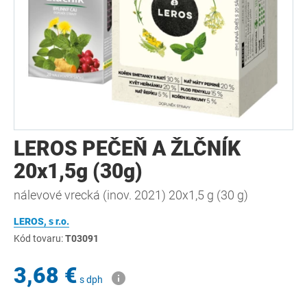
LEROS PEČEŇ A ŽLČNÍK
20x1,5g (30g)
nálevové vrecká (inov. 2021) 20x1,5 g (30 g)
LEROS, s r.o.
Kód tovaru:
T03091
3,68 €
s dph