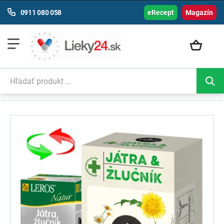
0911 080 058
eRecept
Magazín