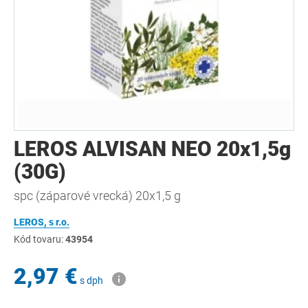
LEROS ALVISAN NEO 20x1,5g
(30G)
spc (záparové vrecká) 20x1,5 g
LEROS, s r.o.
Kód tovaru:
43954
2,97 €
s dph