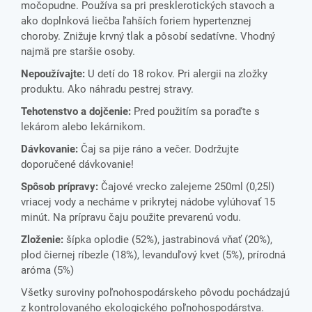
močopudne. Používa sa pri presklerotických stavoch a
ako doplnková liečba ľahších foriem hypertenznej
choroby. Znižuje krvný tlak a pôsobí sedatívne. Vhodný
najmä pre staršie osoby.
Nepoužívajte:
U detí do 18 rokov. Pri alergii na zložky
produktu. Ako náhradu pestrej stravy.
Tehotenstvo a dojčenie:
Pred použitím sa poraďte s
lekárom alebo lekárnikom.
Dávkovanie:
Čaj sa pije ráno a večer. Dodržujte
doporučené dávkovanie!
Spôsob prípravy:
Čajové vrecko zalejeme 250ml (0,25l)
vriacej vody a necháme v prikrytej nádobe vylúhovať 15
minút. Na prípravu čaju použite prevarenú vodu.
Zloženie:
šípka oplodie (52%), jastrabinová vňať (20%),
plod čiernej ríbezle (18%), levanduľový kvet (5%), prírodná
aróma (5%)
Všetky suroviny poľnohospodárskeho pôvodu pochádzajú
z kontrolovaného ekologického poľnohospodárstva.