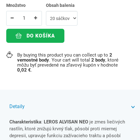
Množstvo
Obsah balenia
DO KOŠÍKA
By buying this product you can collect up to
2
vernostné body
. Your cart will total
2
body
, ktoré
môžu byť prevedené na zľavový kupón v hodnote
0,02 €
.
Detaily
Charakteristika
:
LEROS ALVISAN N
EO
je zmes liečivých
rastlín, ktoré znižujú krvný tlak, pôsobí proti miernej
depresii, upravuje funkciu zažívacieho traktu a pôsobí