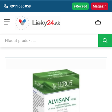
0911 080 058
eRecept
Magazín