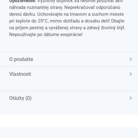
Upozornenie:
Výživový doplnok sa nesmie používať ako
náhrada rozmanitej stravy. Neprekračovať odporúčanú
dennú dávku. Uchovávajte na tmavom a suchom mieste
pri teplote do 25°C, mimo dohľadu a dosahu detí! Dbajte
na príjem pestrej a vyváženej stravy a zdravý životný štýl.
Nepoužívajte po dátume exspirácie!
O produkte
Vlastnosti
Otázky (0)