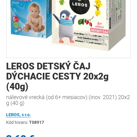
LEROS DETSKÝ ČAJ
DÝCHACIE CESTY 20x2g
(40g)
nálevové vrecká (od 6+ mesiacov) (inov. 2021) 20x2
g (40 g)
LEROS, s r.o.
Kód tovaru:
T08917