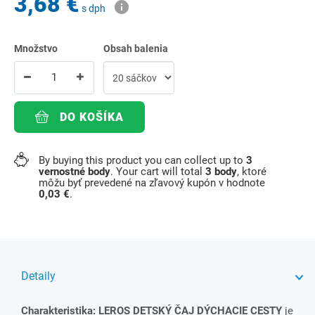
3,68 €
s dph
Množstvo
Obsah balenia
DO KOŠÍKA
By buying this product you can collect up to
3
vernostné body
. Your cart will total
3
body
, ktoré
môžu byť prevedené na zľavový kupón v hodnote
0,03 €
.
Detaily
Charakteristika: LEROS DETSKÝ ČAJ DÝCHACIE CESTY
je