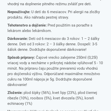
vhod
ný na doplnenie pitného režimu zvlášť pre deti.
Nepoužívajte:
U detí do 6 mesiacov. Pri alergii na zložky
produktu. Ako náhradu pestrej stravy.
Tehotenstvo a dojčenie:
Pred použitím sa poraďte s
lekárom alebo lekárnikom.
Dávkovanie:
Deti od 6 mesiacov do 3 rokov: 1 – 2 šálky
denne. Deti od 3 rokov: 2 – 3 šálky denne. Dospelí: 3-5
šálok denne. Dodržujte doporučené dávkovanie!
Spôsob prípravy:
Čajové vrecko zalejeme 250ml (0,25l)
vriacej vody a necháme v prikrytej nádobe vylúhovať 5 - 10
minút. Na prípravu čaju použite prevarenú vodu vhodnú
pro dojčenskú výživu. Odporúčané maximálne množstvo
cukru na 100ml nápoja je 5g. Dodržujte doporučené
dávkovanie!
Zloženie:
p
lod šípky (56%), kvet lipy (23%), plod čiernej
ríbezle (10%), rooibos (5%), kvet divozela (5%), koreň
echinacey (1%)