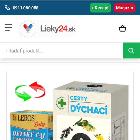
0911 080 058
eRecept
Magazín