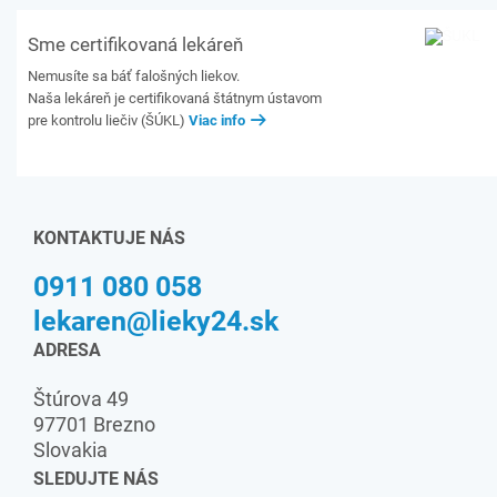
Sme certifikovaná lekáreň
Nemusíte sa báť falošných liekov.
Naša lekáreň je certifikovaná štátnym ústavom
pre kontrolu liečiv (ŠÚKL)
Viac info
KONTAKTUJE NÁS
0911 080 058
lekaren@lieky24.sk
ADRESA
Štúrova 49
97701 Brezno
Slovakia
SLEDUJTE NÁS