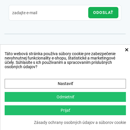
ODOSLAŤ
×
Táto webová stránka používa súbory cookie pre zabezpečenie
nevyhnutnej funkcionality e-shopu, štatistické a marketingové
účely. Súhlasíte s ich používaním a spracovaním príslušných
osobných údajov?
Nastaviť
Odmietniť
Prijať
Copyright © 2012 − 2026
Zásady ochrany osobných údajov a súborov cookie
webdesign
,
ppc
›
netsuccess.sk