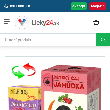
0911 080 058
eRecept
Magazín