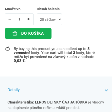
Množstvo
Obsah balenia
DO KOŠÍKA
By buying this product you can collect up to
3
vernostné body
. Your cart will total
3
body
, ktoré
môžu byť prevedené na zľavový kupón v hodnote
0,03 €
.
Detaily
Charakteristika:
LEROS DETSKÝ ČAJ JAHÔDKA
je vhod
ný
na doplnenie pitného režimu zvlášť pre deti.