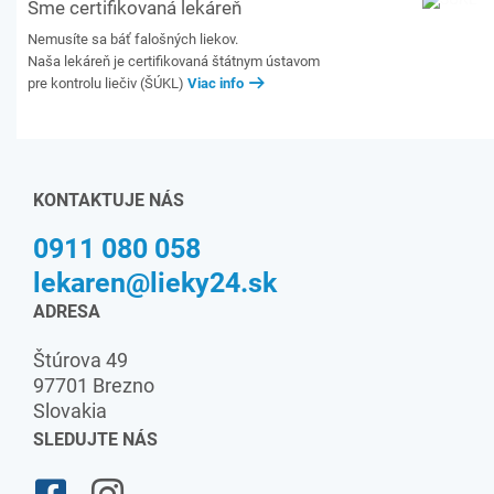
Sme certifikovaná lekáreň
Nemusíte sa báť falošných liekov.
Naša lekáreň je certifikovaná štátnym ústavom
pre kontrolu liečiv (ŠÚKL)
Viac info
KONTAKTUJE NÁS
0911 080 058
lekaren@lieky24.sk
ADRESA
Štúrova 49
97701 Brezno
Slovakia
SLEDUJTE NÁS