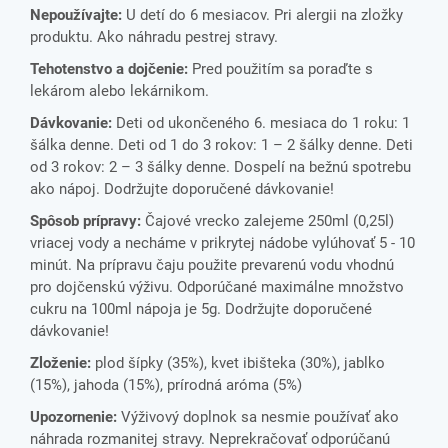
Nepoužívajte:
U detí do 6 mesiacov. Pri alergii na zložky
produktu. Ako náhradu pestrej stravy.
Tehotenstvo a dojčenie:
Pred použitím sa poraďte s
lekárom alebo lekárnikom.
Dávkovanie:
Deti od ukončeného 6. mesiaca do 1 roku: 1
šálka denne.
Deti od 1 do 3 rokov: 1 – 2 šálky denne.
Deti
od 3 rokov: 2 – 3 šálky denne.
Dospelí na bežnú spotrebu
ako nápoj. Dodržujte doporučené dávkovanie!
Spôsob prípravy:
Čajové vrecko zalejeme 250ml (0,25l)
vriacej vody a necháme v prikrytej nádobe vylúhovať 5 - 10
minút. Na prípravu čaju použite prevarenú vodu vhodnú
pro dojčenskú výživu. Odporúčané maximálne množstvo
cukru na 100ml nápoja je 5g. Dodržujte doporučené
dávkovanie!
Zloženie:
p
lod šípky (35%), kvet ibišteka (30%), jablko
(15%), jahoda (15%), prírodná aróma (5%)
Upozornenie:
Výživový doplnok sa nesmie používať ako
náhrada rozmanitej stravy. Neprekračovať odporúčanú