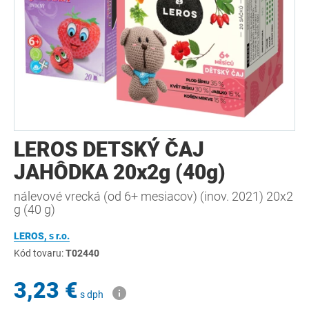
LEROS DETSKÝ ČAJ
JAHÔDKA 20x2g (40g)
nálevové vrecká (od 6+ mesiacov) (inov. 2021) 20x2
g (40 g)
LEROS, s r.o.
Kód tovaru:
T02440
3,23 €
s dph