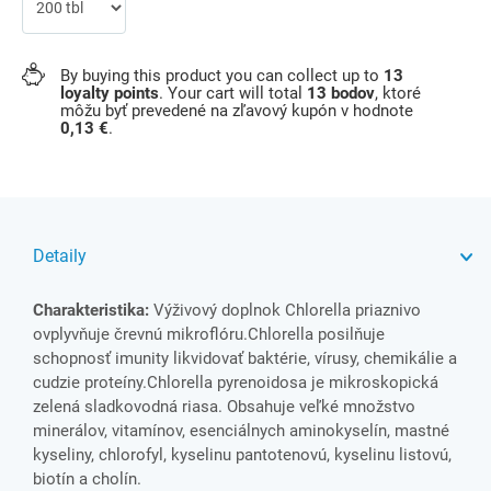
By buying this product you can collect up to
13
loyalty points
. Your cart will total
13
bodov
, ktoré
môžu byť prevedené na zľavový kupón v hodnote
0,13 €
.
Detaily
Charakteristika:
Výživový doplnok Chlorella priaznivo
ovplyvňuje črevnú mikroﬂóru.Chlorella posilňuje
schopnosť imunity likvidovať baktérie, vírusy, chemikálie a
cudzie proteíny.Chlorella pyrenoidosa je mikroskopická
zelená sladkovodná riasa. Obsahuje veľké množstvo
minerálov, vitamínov, esenciálnych aminokyselín, mastné
kyseliny, chlorofyl, kyselinu pantotenovú, kyselinu listovú,
biotín a cholín.