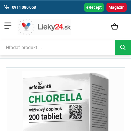
0911 080 058
eRecept
Magazín