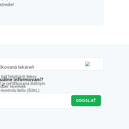
stredie!
fikovaná lekáreň
báť falošných liekov.
tuálne informovaní?
 je certifikovaná štátnym
odber noviniek
kontrolu liečiv (ŠÚKL)
ODOSLAŤ