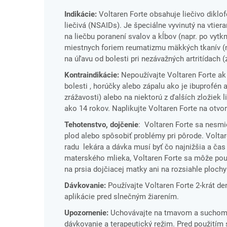
Indikácie:
Voltaren Forte obsahuje liečivo diklo
liečivá (NSAIDs). Je špeciálne vyvinutý na vtie
na liečbu poranení svalov a kĺbov (napr. po vytkn
miestnych foriem reumatizmu mäkkých tkanív (na
na úľavu od bolesti pri nezávažných artritídach (
Kontraindikácie:
Nepoužívajte Voltaren Forte ak 
bolesti , horúčky alebo zápalu ako je ibuprofén a
zrážavosti) alebo na niektorú z ďalších zložiek
ako 14 rokov. Naplikujte Voltaren Forte na otvo
Tehotenstvo, dojčenie
: Voltaren Forte sa nesmi
plod alebo spôsobiť problémy pri pôrode. Volta
radu lekára a dávka musí byť čo najnižšia a ča
materského mlieka, Voltaren Forte sa môže použ
na prsia dojčiacej matky ani na rozsiahle plochy
Dávkovanie:
Používajte Voltaren Forte 2-krát de
aplikácie pred slnečným žiarením.
Upozornenie:
Uchovávajte na tmavom a suchom m
dávkovanie a terapeutický režim. Pred použitím s