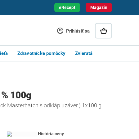
eRecept
Magazín
Prihlásiť sa
ieťa
Zdravotnícke pomôcky
Zvieratá
2 % 100g
ck Masterbatch s odkláp.uzáver.) 1x100 g
História ceny