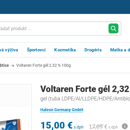
vá výživa
Športovci
Kozmetika
Drogéria
Matka a d
btice
Voltaren Forte gél 2,32 % 100g
Voltaren Forte gél 2,3
gel (tuba LDPE/Al/LLDPE/HDPE/Antiblo
Haleon Germany GmbH
15,00 €
17,09 €
s dph
s dph