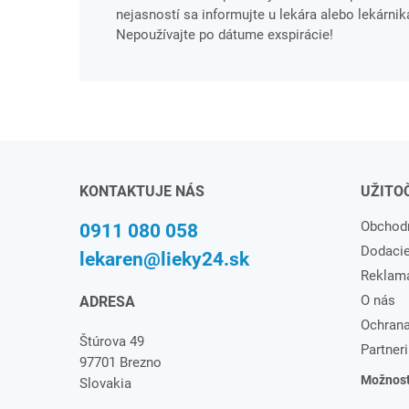
nejasností sa informujte u lekára alebo lekárnika
Nepoužívajte po dátume exspirácie!
KONTAKTUJE NÁS
UŽITO
Obchod
0911 080 058
Dodaci
lekaren@lieky24.sk
Reklam
O nás
ADRESA
Ochrana
Štúrova 49
Partneri
97701 Brezno
Možnosti
Slovakia