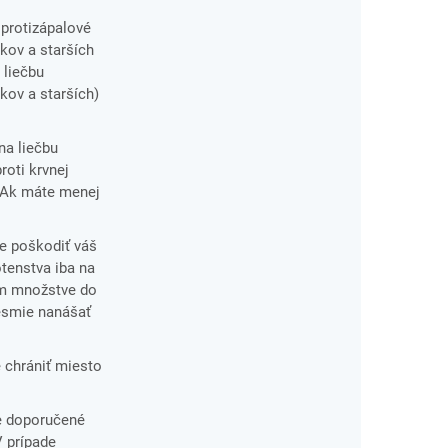
 protizápalové
okov a starších
 liečbu
kov a starších)
na liečbu
roti krvnej
. Ak máte menej
e poškodiť váš
tenstva iba na
lom množstve do
nesmie nanášať
é chrániť miesto
e doporučené
V prípade