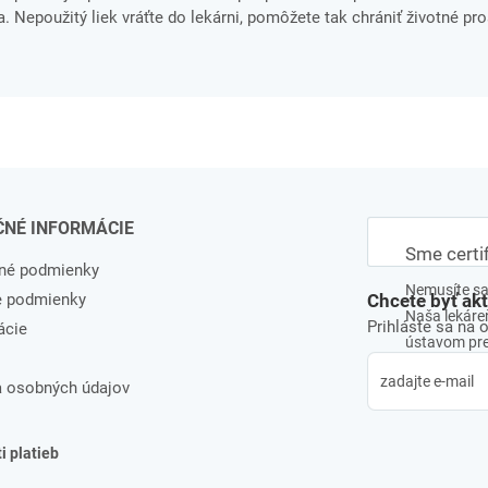
. Nepoužitý liek vráťte do lekárni, pomôžete tak chrániť životné pro
ČNÉ INFORMÁCIE
Sme certi
né podmienky
Nemusíte sa 
e podmienky
Chcete byť ak
Naša lekáreň
Prihláste sa na 
ácie
ústavom pre 
 osobných údajov
 platieb