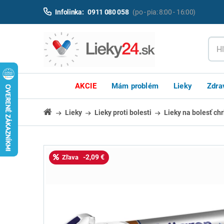
Infolinka:
0911 080 058
(po - pia: 8:00 - 16:00)
AKCIE
Mám problém
Lieky
Zdra
Lieky
Lieky proti bolesti
Lieky na bolesť chr
-2,09 €
Zľava