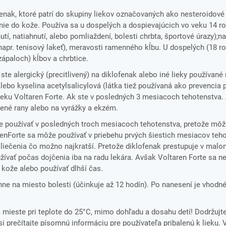
fenak, ktoré patrí do skupiny liekov označovaných ako nesteroidové
ranie do kože. Používa sa u dospelých a dospievajúcich vo veku 14 r
utí, natiahnutí, alebo pomliaždení, bolesti chrbta, športové úrazy);na
pr. tenisový lakeť), meravosti ramenného kĺbu. U dospelých (18 ro
zápaloch) kĺbov a chrbtice.
ste alergický (precitlivený) na diklofenak alebo iné lieky používané 
lebo kyselina acetylsalicylová (látka tiež používaná ako prevencia p
 lieku Voltaren Forte. Ak ste v posledných 3 mesiacoch tehotenstva
rené rany alebo na vyrážky a ekzém.
e používať v posledných troch mesiacoch tehotenstva, pretože môž
renForte sa môže používať v priebehu prvých šiestich mesiacov teho
s liečenia čo možno najkratší. Pretože diklofenak prestupuje v ma
ívať počas dojčenia iba na radu lekára. Avšak Voltaren Forte sa 
 kože alebo používať dlhší čas.
nne na miesto bolesti (účinkuje až 12 hodín). Po nanesení je vhodn
ieste pri teplote do 25°C, mimo dohľadu a dosahu detí! Dodržujt
i prečítajte písomnú informáciu pre používateľa pribalenú k lieku. 