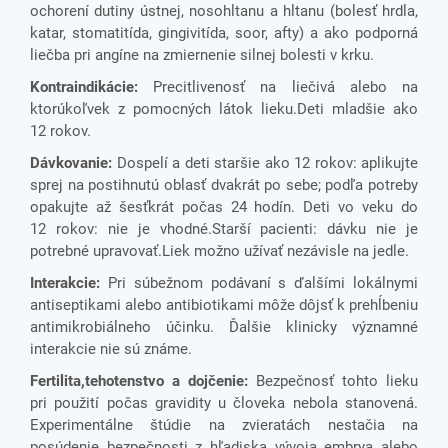
ochorení dutiny ústnej, nosohltanu a hltanu (bolesť hrdla,
katar, stomatitída, gingivitída, soor, afty) a ako podporná
liečba pri angíne na zmiernenie silnej bolesti v krku.
Kontraindikácie:
Precitlivenosť na liečivá alebo na
ktorúkoľvek z pomocných látok lieku.Deti mladšie ako
12 rokov.
Dávkovanie:
Dospelí a deti staršie ako 12 rokov
: aplikujte
sprej na postihnutú oblasť dvakrát po sebe; podľa potreby
opakujte až šesťkrát počas 24 hodín
. Deti vo veku do
12 rokov
: nie je vhodné.Starší pacienti
: dávku nie je
potrebné upravovať.
Liek možno užívať nezávisle na jedle.
Interakcie
:
Pri súbežnom podávaní s ďalšími lokálnymi
antiseptikami alebo antibiotikami môže dôjsť k prehĺbeniu
antimikrobiálneho účinku. Ďalšie
klinicky významné
interakcie nie sú známe.
Fertilita,tehotenstvo a dojčenie:
Bezpečnosť tohto lieku
pri použití počas gravidity u človeka nebola stanovená.
Experimentálne štúdie na zvieratách nestačia na
posúdenie bezpečnosti z hľadiska vývoja embrya alebo