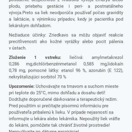
plodu, priebehu gestácie i peri- a postnatálneho
vývoja.Preto sa liek neodporúča používať počas gravidity
a laktácie, s výnimkou prípadov, kedy je pacientka pod
lekárskym dohľadom.
Nežiaduce účinky: Zriedkavo sa môžu objaviť reakcie
precitlivenosti ako kožné vyrážky alebo pocit pálenia
v ústach.
Zloženie 1 vstreku:
liečivá: amylmetakrezol
0,286 mg,
dichlórbenzénmetanol 0,585 mg,
lidokaín
0,78 mg,
pomocné látky: etanol 96 %, azorubín (E 122),
nekryštalizujúci sorbitol 70 %
Upozornenie:
Uchovávajte na tmavom a suchom mieste
pri teplote do 25°C, mimo dohľadu a dosahu detí!
Dodržujte doporučené dávkovanie a terapeutický režim.
Pred použitím si prečítajte písomnú informáciu pre
používateľa pribalenú k lieku. V prípade nejasností sa
informujte u lekára alebo lekárnika. Nepoužitý liek vráťte
do lekárni, pomôžete tak chrániť životné prostredie!
Nepoužívajte po dátume exspirácie!