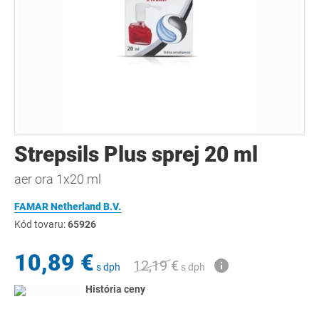
Strepsils Plus sprej 20 ml
aer ora 1x20 ml
FAMAR Netherland B.V.
Kód tovaru:
65926
10,89 €
12,19 €
s dph
s dph
História ceny