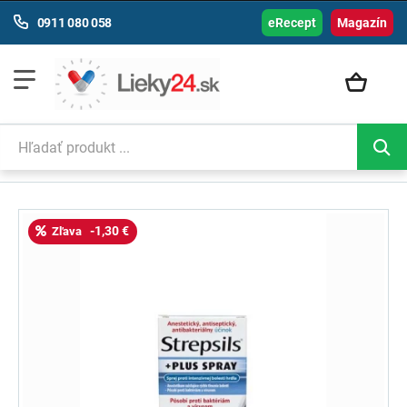
0911 080 058
eRecept
Magazín
-1,30 €
Zľava