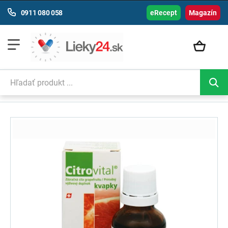
0911 080 058
eRecept
Magazín