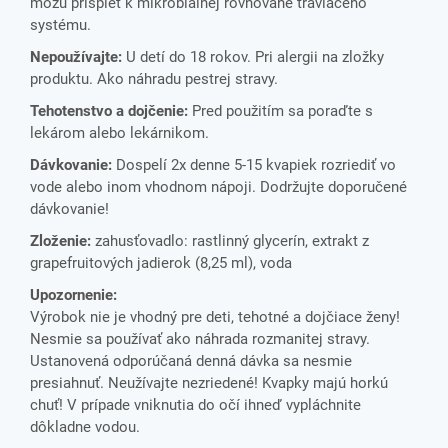
môžu prispieť k mikrobiálnej rovnováhe tráviaceho
systému.
Nepoužívajte:
U detí do 18 rokov. Pri alergii na zložky
produktu. Ako náhradu pestrej stravy.
Tehotenstvo a dojčenie:
Pred použitím sa poraďte s
lekárom alebo lekárnikom.
Dávkovanie:
Dospelí 2x denne 5-15 kvapiek rozriediť vo
vode alebo inom vhodnom nápoji. Dodržujte doporučené
dávkovanie!
Zloženie:
zahusťovadlo: rastlinný glycerín, extrakt z
grapefruitových jadierok (8,25 ml), voda
Upozornenie:
Výrobok nie je vhodný pre deti, tehotné a dojčiace ženy!
Nesmie sa používať ako náhrada rozmanitej stravy.
Ustanovená odporúčaná denná dávka sa nesmie
presiahnuť. Neužívajte nezriedené! Kvapky majú horkú
chuť! V prípade vniknutia do očí ihneď vypláchnite
dôkladne vodou.