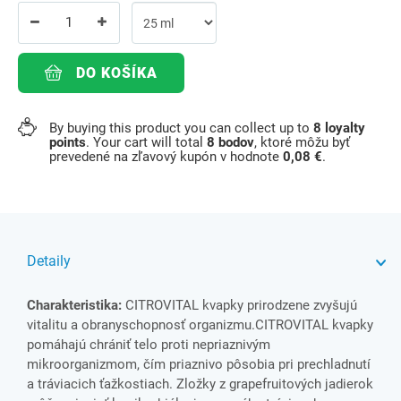
DO KOŠÍKA
By buying this product you can collect up to
8
loyalty
points
. Your cart will total
8
bodov
, ktoré môžu byť
prevedené na zľavový kupón v hodnote
0,08 €
.
Detaily
Charakteristika:
CITROVITAL kvapky prirodzene zvyšujú
vitalitu a obranyschopnosť organizmu.CITROVITAL kvapky
pomáhajú chrániť telo proti nepriaznivým
mikroorganizmom, čím priaznivo pôsobia pri prechladnutí
a tráviacich ťažkostiach. Zložky z grapefruitových jadierok