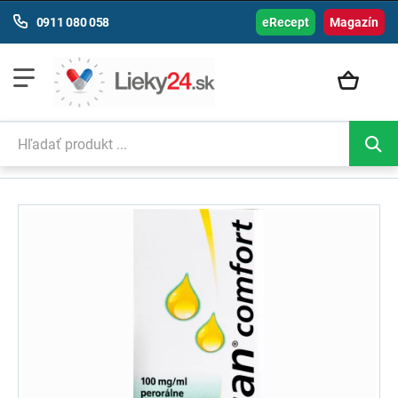
0911 080 058
eRecept
Magazín