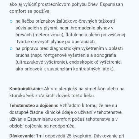
ako aj vylúčiť prostrednícvom pohybu čriev. Espumisan
comfort sa používa:
na liečbu príznakov žalúdkovo-črevných ťažkostí
súvisiacich s plynmi, napr. hromadenie plynov v
črevách (meteorizmus), flatulencia alebo pri zvýšenej
tvorbe črevných plynov po operáciách;
na prípravu pred diagnostickým vyšetrením v oblasti
brucha (napr. röntgenové vyšetrenie a sonografia
(ultrazvukové vyšetrenie), endoskopické vyšetrenie,
ako prídavok k suspenziám kontrastných látok).
Kontraindikácie:
Ak ste alergický na simetikón alebo na
ktorúkoľvek z ďalších zložiek tohto lieku.
Tehotenstvo a dojčenie:
Vzhľadom k tomu, že nie sú
dostupné žiadne klinické údaje o užívaní v tehotenstve,
užívanie Espumisanu comfort počas tehotenstva a v
období dojčenia sa neodporúča.
Dávkovanie:
1ml odpovedá 25 kvapkám. Dávkovanie pri