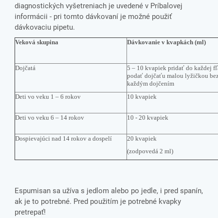
diagnostických vyšetreniach je uvedené v Príbalovej
informácii - pri tomto dávkovaní je možné použiť
dávkovaciu pipetu.
Veková skupina
Dávkovanie v kvapkách (ml)
Dojčatá
5 – 10 kvapiek pridať do každej fľ
podať dojčaťu malou lyžičkou bez
každým dojčením
Deti vo veku 1 – 6 rokov
10 kvapiek
Deti vo veku 6 – 14 rokov
10 - 20 kvapiek
Dospievajúci nad 14 rokov a dospelí
20 kvapiek
(zodpovedá 2 ml)
Espumisan sa užíva s jedlom alebo po jedle, i pred spanín,
ak je to potrebné. Pred použitím je potrebné kvapky
pretrepať!