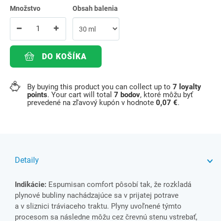
Množstvo
Obsah balenia
DO KOŠÍKA
By buying this product you can collect up to
7
loyalty
points
. Your cart will total
7
bodov
, ktoré môžu byť
prevedené na zľavový kupón v hodnote
0,07 €
.
Detaily
Indikácie:
Espumisan comfort pôsobí tak, že rozkladá
plynové bubliny nachádzajúce sa v prijatej potrave
a v sliznici tráviaceho traktu. Plyny uvoľnené týmto
procesom sa následne môžu cez črevnú stenu vstrebať,