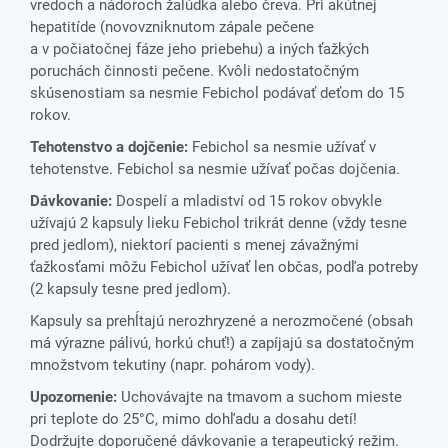
vredoch a nádoroch žalúdka alebo čreva. Pri akútnej
hepatitíde (novovzniknutom zápale pečene
a v počiatočnej fáze jeho priebehu) a iných ťažkých
poruchách činnosti pečene. Kvôli nedostatočným
skúsenostiam sa nesmie Febichol podávať deťom do 15
rokov.
Tehotenstvo a dojčenie:
Febichol sa nesmie užívať v
tehotenstve. Febichol sa nesmie užívať počas dojčenia.
Dávkovanie:
Dospelí a mladiství od 15 rokov obvykle
užívajú 2 kapsuly lieku Febichol trikrát denne (vždy tesne
pred jedlom), niektorí pacienti s menej závažnými
ťažkosťami môžu Febichol užívať len občas, podľa potreby
(2 kapsuly tesne pred jedlom).
Kapsuly sa prehĺtajú nerozhryzené a nerozmočené (obsah
má výrazne pálivú, horkú chuť!) a zapíjajú sa dostatočným
množstvom tekutiny (napr. pohárom vody).
Upozornenie:
Uchovávajte na tmavom a suchom mieste
pri teplote do 25°C, mimo dohľadu a dosahu detí!
Dodržujte doporučené dávkovanie a terapeutický režim.