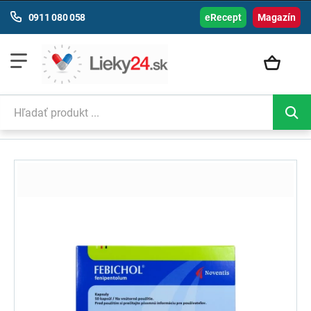
0911 080 058
eRecept
Magazín