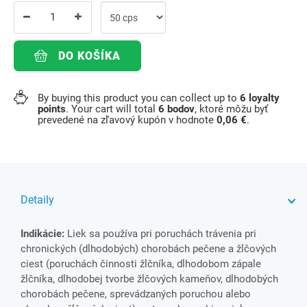
DO KOŠÍKA
By buying this product you can collect up to
6
loyalty
points
. Your cart will total
6
bodov
, ktoré môžu byť
prevedené na zľavový kupón v hodnote
0,06 €
.
Detaily
Indikácie:
Liek sa používa pri poruchách trávenia pri
chronických (dlhodobých) chorobách pečene a žlčových
ciest (poruchách činnosti žlčníka, dlhodobom zápale
žlčníka, dlhodobej tvorbe žlčových kameňov, dlhodobých
chorobách pečene, sprevádzaných poruchou alebo