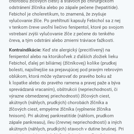
chorobou žlčových ciest) a stavoch po chirurgickom
odstránení žlčníka alebo po zápale pečene (hepatitíde).
Febichol je choleretikum, to znamená, že zvyšuje
vylučovanie žlče. Po prehltnutí kapsuly Febichol sa z nej
v tenkom čreve uvoľní liečivo fenipentol, ktoré po svojom
vstrebaní zvýši vylučovanie žlče z pečene do tenkého
čreva, a tým odstráni alebo zmierni tráviace ťažkosti.
Kontraindikácie:
Keď ste alergický (precitlivený) na
fenipentol alebo na ktorúkoľvek z ďalších zložiek lieku
Febichol, ďalej pri biliárnej (žlčníkovej) kolike (prudkej
bolesti, najsilnejšie sa prejavujúcej pod pravým rebrovým
oblúkom, ktorá môže vyžarovať do pravého boku až
k lopatke alebo do pravého ramena a pravej paže a býva
sprevádzaná vracaním), obštrukcii (nepriechodnosti, či
výrazne obmedzenej priechodnosti) žlčových ciest,
akútnych (náhlych, prudkých) chorobách žlčníka a
žlčových ciest, empyéme žlčníka (vyplnenie žlčníka
hnisom). Pri akútnej pankreatitíde (náhlom, prudkom
zápale pankreasu), ileu (črevnej nepriechodnosti) a iných
akútnych (náhlych, prudkých) stavoch v dutine brušnej. Pri