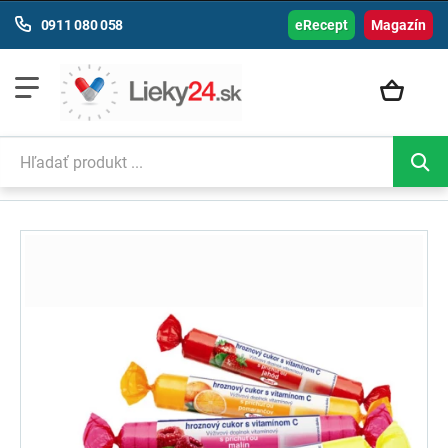
0911 080 058
eRecept
Magazín