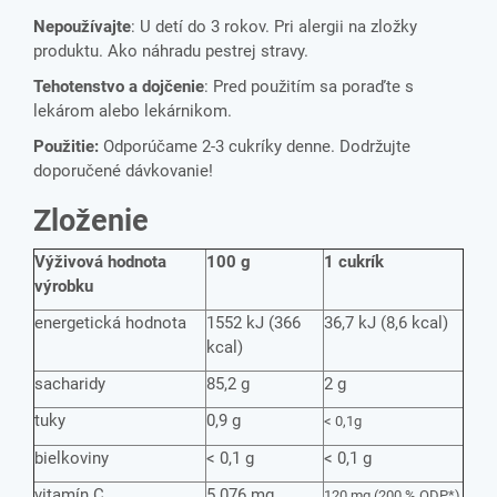
Nepoužívajte
: U detí do 3 rokov. Pri alergii na zložky
produktu. Ako náhradu pestrej stravy.
Tehotenstvo a dojčenie
: Pred použitím sa poraďte s
lekárom alebo lekárnikom.
Použitie:
Odporúčame 2-3 cukríky denne. Dodržujte
doporučené dávkovanie!
Zloženie
Výživová hodnota
100 g
1 cukrík
výrobku
energetická hodnota
1552 kJ (366
36,7 kJ (8,6 kcal)
kcal)
sacharidy
85,2 g
2 g
tuky
0,9 g
< 0,1g
bielkoviny
< 0,1 g
< 0,1 g
vitamín C
5 076 mg
120 mg (200 % ODP*)