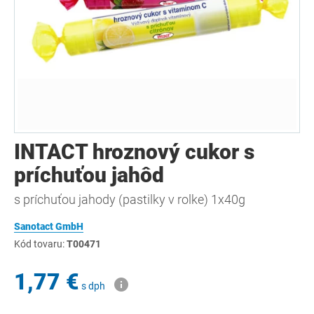
INTACT hroznový cukor s
príchuťou jahôd
s príchuťou jahody (pastilky v rolke) 1x40g
Sanotact GmbH
Kód tovaru:
T00471
1,77 €
s dph