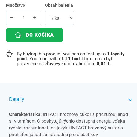
Množstvo
Obsah balenia
DO KOŠÍKA
By buying this product you can collect up to
1
loyalty
point
. Your cart will total
1
bod
, ktoré môžu byť
prevedené na zľavový kupón v hodnote
0,01 €
.
Detaily
Charakteristika:
INTACT hroznový cukor s príchuťou jahôd
s vitamínom C poskytujú rýchlo dostupnú energiu vďaka
rýchlej rozpustnosti na jazyku.INTACT hroznový cukor s
príchuťou jahôd sú nevhodné pre diabetikov.