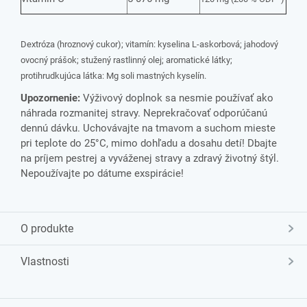
Dextróza (hroznový cukor); vitamín: kyselina L-askorbová; jahodový
ovocný prášok; stužený rastlinný olej; aromatické látky;
protihrudkujúca látka: Mg soli mastných kyselín.
Upozornenie:
Výživový doplnok sa nesmie používať ako
náhrada rozmanitej stravy. Neprekračovať odporúčanú
dennú dávku. Uchovávajte na tmavom a suchom mieste
pri teplote do 25°C, mimo dohľadu a dosahu detí! Dbajte
na príjem pestrej a vyváženej stravy a zdravý životný štýl.
Nepoužívajte po dátume exspirácie!
O produkte
Vlastnosti