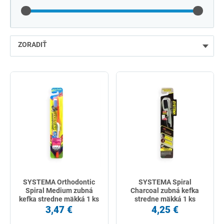
ZORADIŤ
najlacnejšie
najdrahšie
najpredávanejšie
podľa názvu od A
SYSTEMA Orthodontic
SYSTEMA Spiral
Spiral Medium zubná
Charcoal zubná kefka
kefka stredne mäkká 1 ks
stredne mäkká 1 ks
3,47 €
4,25 €