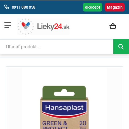
0911 080 058
eRecept
Magazín