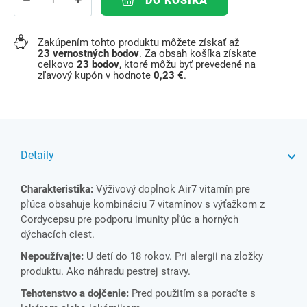
DO KOŠÍKA
Zakúpením tohto produktu môžete získať až
23
vernostných bodov
. Za obsah košíka získate
celkovo
23
bodov
, ktoré môžu byť prevedené na
zľavový kupón v hodnote
0,23 €
.
Detaily
Charakteristika:
Výživový doplnok Air7 vitamín pre
pľúca obsahuje kombináciu 7 vitamínov s výťažkom z
Cordycepsu pre podporu imunity pľúc a horných
dýchacích ciest.
Nepoužívajte:
U detí do 18 rokov. Pri alergii na zložky
produktu. Ako náhradu pestrej stravy.
Tehotenstvo a dojčenie:
Pred použitím sa poraďte s