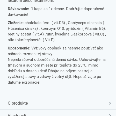
lekárom alebo lekárnikom.
Dávkovanie:
1 kapsula 1x denne. Dodržujte doporučené
dávkovanie!
Zloženie:
cholekalciferol ( vit.D3) , Cordyceps sinensis (
Húsenica čínska) , koenzym Q10, pyridoxín ( Vitamín B6),
reetinylacetát ( vit.A) ,rutín, kyselina L-askorbová ( vit.C) ,
alfa-tokoferylacetát ( Vit.E)
Upozornenie:
Výživový doplnok sa nesmie používať ako
náhrada rozmanitej stravy.
Neprekračovať odporúčanú dennú dávku. Uchovávajte na
tmavom a suchom mieste pri teplote do 25°C, mimo
dohľadu a dosahu detí! Dbajte na príjem pestrej a
vyváženej stravy a zdravý životný štýl. Nepoužívajte po
dátume exspirácie!
O produkte
Vlastnosti