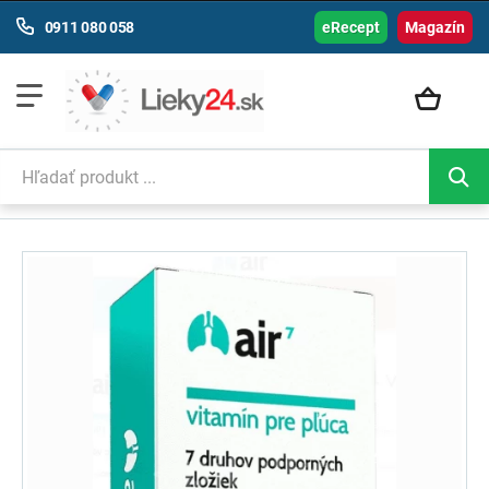
0911 080 058
eRecept
Magazín